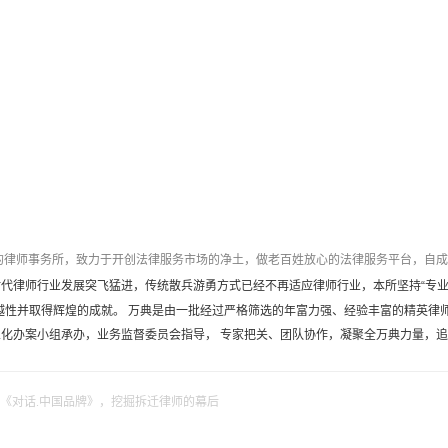
律师事务所，致力于开创法律服务市场的净土，做老百姓放心的法律服务平台，自成
代律师行业发展突飞猛进，传统散兵游勇方式已经不再适应律师行业，本所坚持“专业
越性并取得辉煌的成就。 万典是由一批经过严格筛选的年富力强、经验丰富的精英律
化办案小组承办，业务监督委员会指导， 专家把关、团队协作，凝聚全万典力量，
师.《对话.中国品牌》，挖掘拆迁律师的幕后