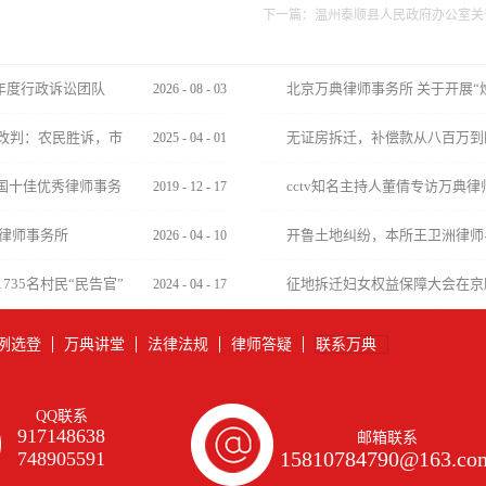
下一篇：
温州泰顺县人民政府办公室关
年度行政诉讼团队
北京万典律师事务所 关于开展“
2026
-
08
-
03
改判：农民胜诉，市
无证房拆迁，补偿款从八百万到
2025
-
04
-
01
国十佳优秀律师事务
cctv知名主持人董倩专访万典律
2019
-
12
-
17
律师的幕后故事
典律师事务所
开鲁土地纠纷，本所王卫洲律师
2026
-
04
-
10
访
35名村民“民告官”
征地拆迁妇女权益保障大会在京
2024
-
04
-
17
例选登
万典讲堂
法律法规
律师答疑
联系万典
QQ联系
917148638
邮箱联系
15810784790@163.co
748905591