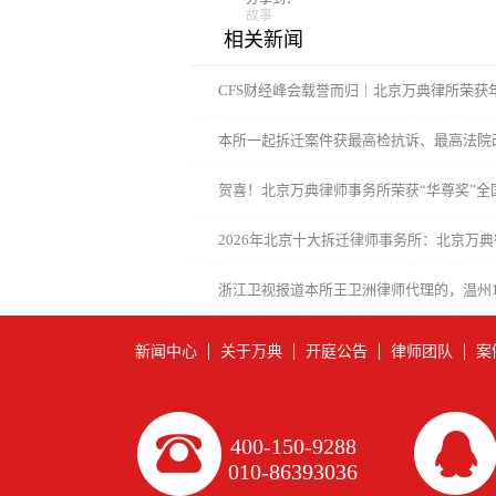
故事
相关新闻
CFS财经峰会载誉而归｜北京万典律所荣获
本所一起拆迁案件获最高检抗诉、最高法院
政府和街道办违法
贺喜！北京万典律师事务所荣获“华尊奖”全
所
2026年北京十大拆迁律师事务所：北京万
浙江卫视报道本所王卫洲律师代理的，温州17
案件
新闻中心
关于万典
开庭公告
律师团队
案
400-150-9288
010-86393036