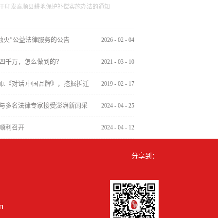
于印发泰顺县耕地保护补偿实施办法的通知
烛火”公益法律服务的公告
2026
-
02
-
04
四千万，怎么做到的？
2021
-
03
-
10
师.《对话.中国品牌》，挖掘拆迁
2019
-
02
-
17
与多名法律专家接受澎湃新闻采
2024
-
04
-
25
顺利召开
2024
-
04
-
12
分享到：
m