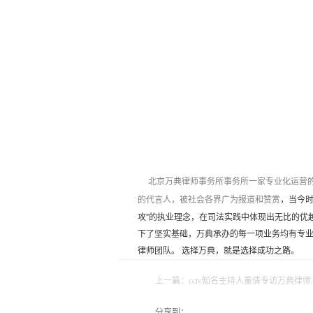
北京万典律师事务所事务所一家专业化运营的
的代言人，被社会各界广为报道和赞赏
，当今时
攻”的执业理念，在司法实践中体现出无比的优
下了坚实基础，万典承办的每一项业务均有专业
律师团队。 选择万典，就是选择成功之路。
上一篇：
cctv知名主持人董倩专访万典律
分享到：