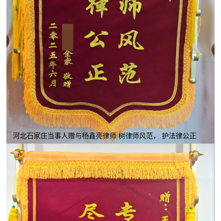
河北石家庄当事人赠与杨鑫亮律师 树律师风范， 护法律公正