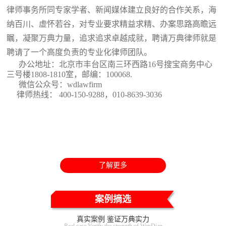
律师事务所同专家学者、新闻媒体建立良好的合作关系，海
纳百川、虚怀若谷，对专业要求精益求精、办案思路高瞻远
瞩，凝聚万典力量，追求追求卓越成就，聘请万典律师就是
聘请了一个高度负责的专业化律师团队。
办公地址：北京市丰台区南三环西路16号搜宝商务中心
三号楼1808-1810室
，邮编：100068.
微信公众号：wdlawfirm
律师热线： 400-150-9288，010-8639-3036
了解更多
案例摘选
真实案例 鉴证万典实力
Real case Verify the strength of WanDian