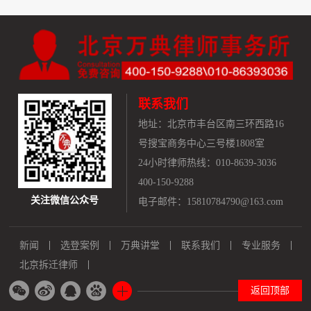
联系我们
地址：
北京市丰台区南三环西路16
号搜宝商务中心三号楼1808室
24小时律师热线：010-8639-3036
400-150-9288
关注微信公众号
电子邮件：15810784790@163.com
新闻
选登案例
万典讲堂
联系我们
专业服务
北京拆迁律师
返回顶部