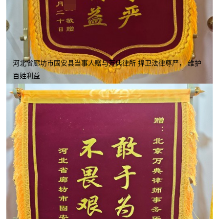
河北省廊坊市固安县当事人赠与万典律所 捍卫法律尊严， 维护
百姓利益