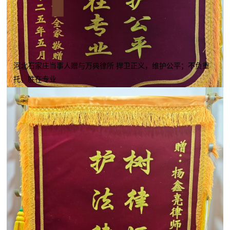
河北石家庄当事人赠与万典律所 捍卫正义，维护公平；不负重
托，胜在专业