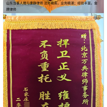
山东当事人赠与康静律师 法务精英，业务精湛；经验丰富，金
牌律师