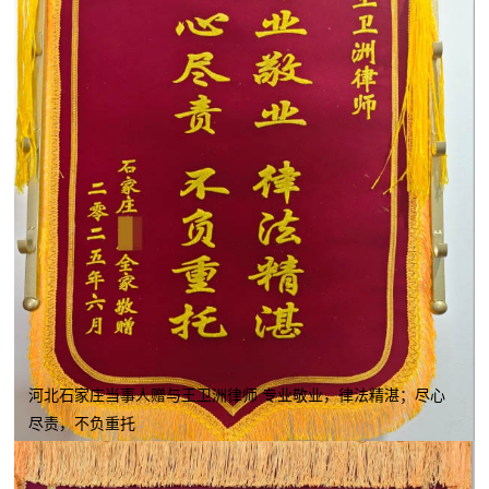
河北石家庄当事人赠与王卫洲律师 专业敬业，律法精湛；尽心
尽责，不负重托