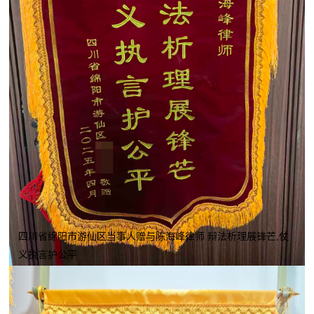
四川省绵阳市游仙区当事人赠与陈海峰律师 辩法析理展锋芒,仗
义执言护公平