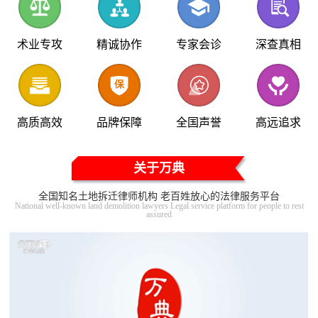
术业专攻
精诚协作
专家会诊
深查真相
高质高效
品牌保障
全国声誉
高远追求
关于万典
全国知名土地拆迁律师机构 老百姓放心的法律服务平台
National well-known land demolition lawyers Legal service platform for people to rest
assured