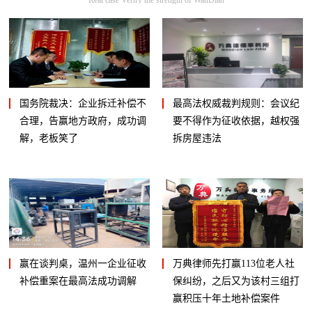
国务院裁决：企业拆迁补偿不
最高法权威裁判规则：会议纪
合理，告赢地方政府，成功调
要不得作为征收依据，越权强
解，老板笑了
拆房屋违法
赢在谈判桌，温州一企业征收
万典律师先打赢113位老人社
补偿重案在最高法成功调解
保纠纷，之后又为该村三组打
赢积压十年土地补偿案件