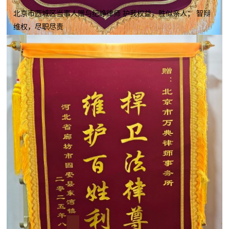
北京市西城区当事人赠与纪峥律师 护我权益，胜似亲人； 智辩
维权，尽职尽责