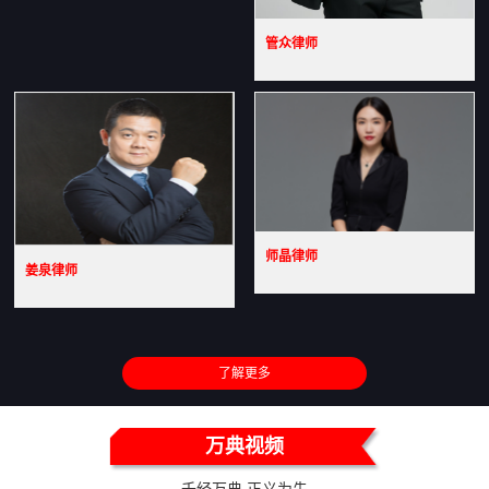
管众律师
师晶律师
姜泉律师
了解更多
万典视频