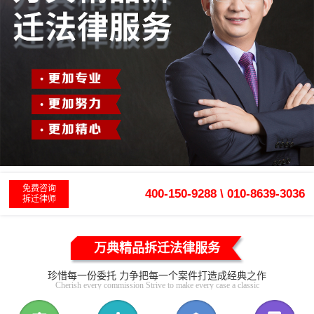
免费咨询
400-150-9288 \ 010-8639-3036
拆迁律师
万典精品拆迁法律服务
珍惜每一份委托 力争把每一个案件打造成经典之作
Cherish every commission Strive to make every case a classic