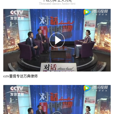
千经万典 正义为先
Thousand classics Justice first
cctv董倩专访万典律师