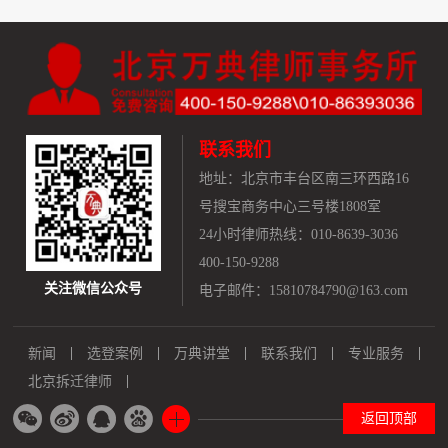
联系我们
地址：
北京市丰台区南三环西路16
号搜宝商务中心三号楼1808室
24小时律师热线：010-8639-3036
400-150-9288
关注微信公众号
电子邮件：15810784790@163.com
新闻
选登案例
万典讲堂
联系我们
专业服务
北京拆迁律师
返回顶部