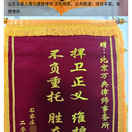
山东当事人赠与康静律师 法务精英，业务精湛；经验丰富，金
牌律师