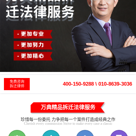
免费咨询
400-150-9288 \ 010-8639-3036
拆迁律师
万典精品拆迁法律服务
珍惜每一份委托 力争把每一个案件打造成经典之作
Cherish every commission Strive to make every case a classic