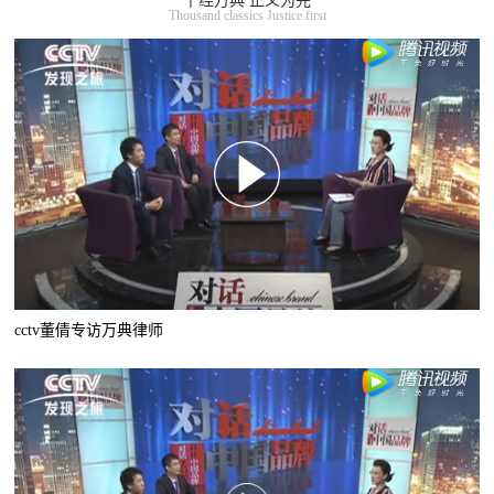
千经万典 正义为先
Thousand classics Justice first
cctv董倩专访万典律师