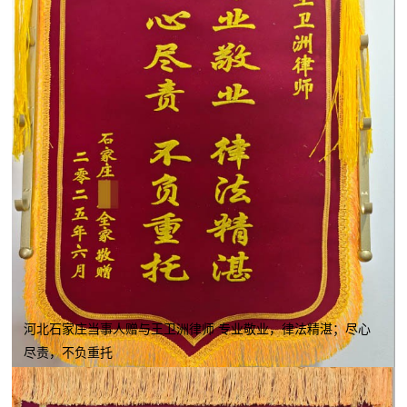
河北石家庄当事人赠与王卫洲律师 专业敬业，律法精湛；尽心
尽责，不负重托