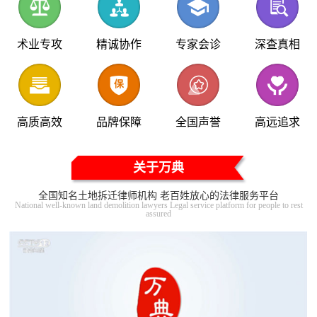
术业专攻
精诚协作
专家会诊
深查真相
高质高效
品牌保障
全国声誉
高远追求
关于万典
全国知名土地拆迁律师机构 老百姓放心的法律服务平台
National well-known land demolition lawyers Legal service platform for people to rest
assured