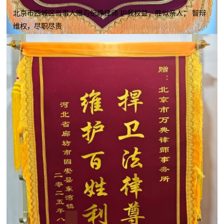
北京市西城区当事人赠与纪峥律师 护我权益，胜似亲人； 智辩
维权，尽职尽责