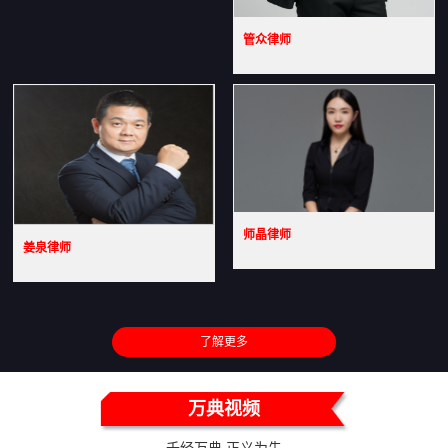
管众律师
师晶律师
姜泉律师
了解更多
万典视频