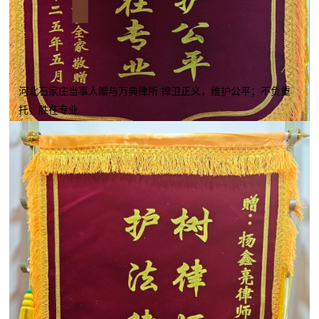
河北石家庄当事人赠与万典律所 捍卫正义，维护公平；不负重
托，胜在专业