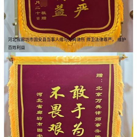
河北省廊坊市固安县当事人赠与万典律所 捍卫法律尊严， 维护
百姓利益