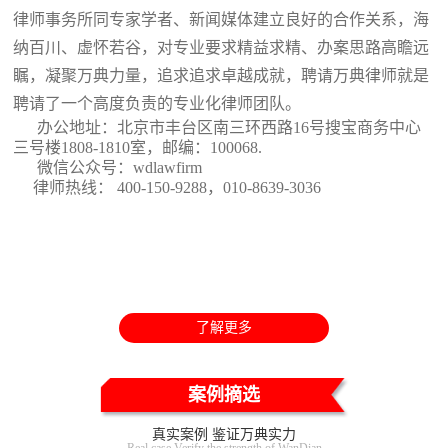
律师事务所同专家学者、新闻媒体建立良好的合作关系，海
纳百川、虚怀若谷，对专业要求精益求精、办案思路高瞻远
瞩，凝聚万典力量，追求追求卓越成就，聘请万典律师就是
聘请了一个高度负责的专业化律师团队。
办公地址：北京市丰台区南三环西路16号搜宝商务中心
三号楼1808-1810室
，邮编：100068.
微信公众号：wdlawfirm
律师热线： 400-150-9288，010-8639-3036
了解更多
案例摘选
真实案例 鉴证万典实力
Real case Verify the strength of WanDian