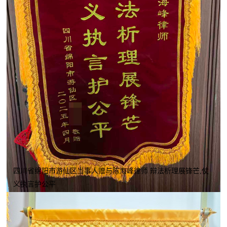
四川省绵阳市游仙区当事人赠与陈海峰律师 辩法析理展锋芒,仗
义执言护公平