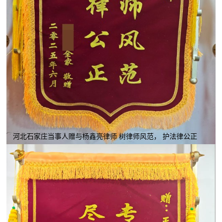
河北石家庄当事人赠与杨鑫亮律师 树律师风范， 护法律公正