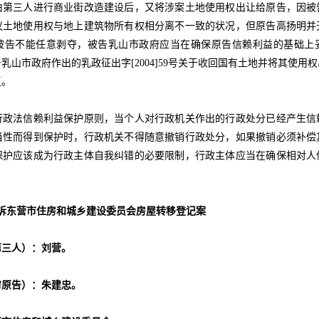
三人进行商业街改造建设后，又将涉案土地使用权出让给原告，因被
议土地使用权与地上建筑物所有权相分离不一致的状况，但原告高扬明并
被告不能任意剥夺，被告乳山市政府应当在确保原告信赖利益的基础上
乳山市政府作出的乳政征出字[2004]59号关于收回国有土地并将其使用
复。
法信赖利益保护原则，当个人对行政机关作出的行政处分已经产生信
当性而得到保护时，行政机关不得随意撤销行政处分，如果撤销必须补偿
保护应该成为行政主体自我纠错的必要限制，行政主体应当在确保相对人
东营市住房和城乡建设委员会房屋转移登记案
三人）：刘营。
原告）：朱建忠。