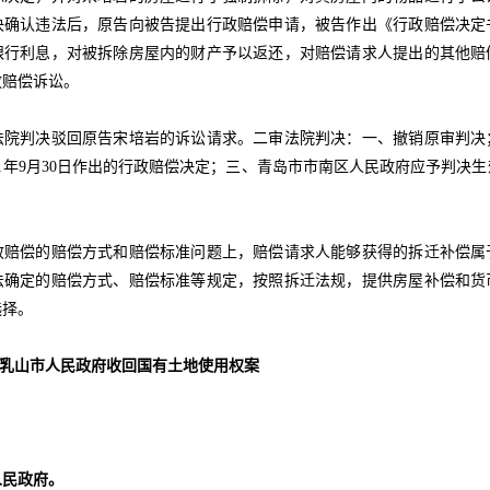
决确认违法后，原告向被告提出行政赔偿申请，被告作出《行政赔偿决定
银行利息，对被拆除房屋内的财产予以返还，对赔偿请求人提出的其他赔
政赔偿诉讼。
判决驳回原告宋培岩的诉讼请求。二审法院判决：一、撤销原审判决
11年9月30日作出的行政赔偿决定；三、青岛市市南区人民政府应予判决
偿的赔偿方式和赔偿标准问题上，赔偿请求人能够获得的拆迁补偿属
法确定的赔偿方式、赔偿标准等规定，按照拆迁法规，提供房屋补偿和货
选择。
诉乳山市人民政府收回国有土地使用权案
。
民政府。