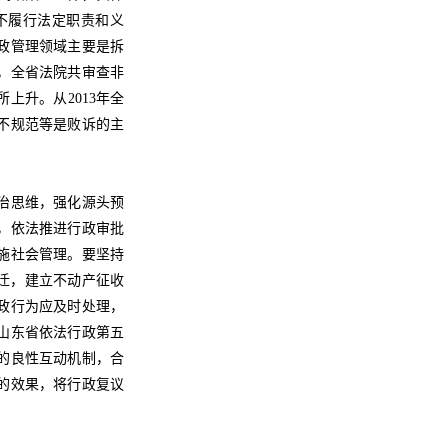
括不履行法定职责和义
政管理领域主要是拆
，全省法院共审查非
所上升。从2013年全
不规范等是败诉的主
治思维，强化源头预
，依法推进行政审批
施社会管理。要坚持
迁，建立不动产征收
政行为应及时处理，
山东省依法行政第五
的良性互动机制，合
的效果，将行政复议