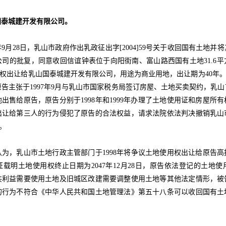
泰城建开发有限公司。
9月28日，乳山市政府作出乳政征出字[2004]59号关于收回国有土地并
司的批复，同意收回信谊钟表位于向阳街南、富山路西国有土地31.6
使用权出让给乳山国泰城建开发有限公司，用途为商业用地，出让期为40年。剩
告主张于1997年9月与乳山市国家税务局签订房屋、土地买卖契约，乳
出售给原告，原告分别于1998年和1999年办理了土地使用证和房屋所
出让给第三人的行为侵犯了原告的合法权益，请求法院依法判决撤销乳山
复。
，乳山市土地行政主管部门于1998年将争议土地使用权出让给原告高
载明土地使用权终止日期为2047年12月28日，原告依法登记的土地
共利益需要使用土地及旧城区改建需要调整使用土地等其他法定情形，被
的行为不符合《中华人民共和国土地管理法》第五十八条可以收回国有土