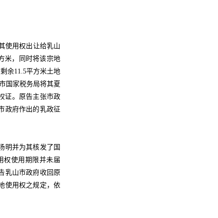
将其使用权出让给乳山
平方米，同时将该宗地
余11.5平方米土地
山市国家税务局将其夏
有权证。原告主张市政
市政府作出的乳政征
扬明并为其核发了国
使用权使用期限并未届
告乳山市政府收回原
地使用权之规定，依