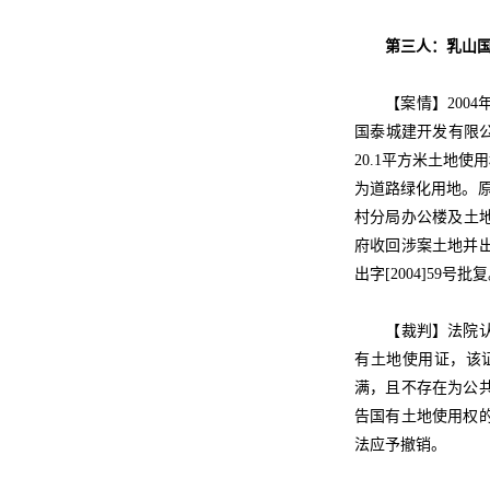
第三人：乳山国
【案情】2004年
国泰城建开发有限公
20.1平方米土地
为道路绿化用地。原
村分局办公楼及土地
府收回涉案土地并
出字[2004]59号批
【裁判】法院认为
有土地使用证，该证
满，且不存在为公
告国有土地使用权
法应予撤销。