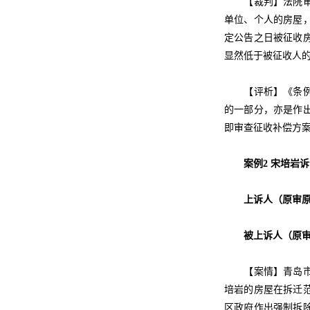
【裁判】法院审理
单位、个人的房屋
定公告之日被征收
显然低于被征收人
【评析】《条例》
的一部分，亦是作
即审查征收补偿方
案例2 宋培岩
上诉人（原审原
被上诉人（原审被
【案情】青岛市市
培岩的房屋在拆迁
区政府作出强制拆