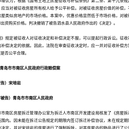
认为，根据《国有土地上房屋征收与补偿条例》第二条、第十九条规
，应当对被征收房屋所有权人给予公平补偿。对被征收房屋价值的补偿，
房屋类似房地产的市场价格。本案中，优惠价格显然低于市场价格，对被
的出资购买价格。判决撤销了被告泗水县人民政府作出的《决定》。
规定被征收人对征收决定和补偿决定不服，可以提起行政诉讼。征收
出补偿决定的依据。因此，法院在审查征收决定时，应一并对征收补偿方
案是否公平合理。
诉青岛市市南区人民政府行政赔偿案
告）宋培岩
告）青岛市市南区人民政府
南区房屋拆迁管理办公室为拆迁人市南区开发建设局核发了《房屋拆
范围内。因未能在拆迁公告规定的期限内签订拆迁补偿协议，未在规定期
除决定，并对宋培岩的房屋进行了强制拆除，对其房屋内的物品进行了公