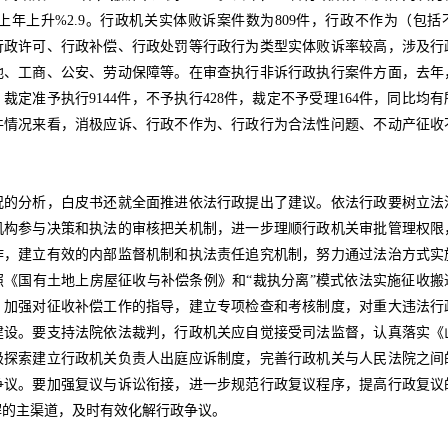
%,比上年上升%2.9。行政机关实体败诉案件数为809件，行政不作为（包
行政许可、行政补偿、行政处罚等行政行为类型实体败诉率较高，涉及行
地、工商、公安、劳动保障等。在审查执行非诉行政执行案件方面，去年
，裁定准予执行9144件，不予执行428件，裁定不予受理164件，同比均有
件情况来看，消极应诉、行政不作为、行政行为合法性问题、不动产征收
分析，白皮书还就全面推进依法行政提出了建议。依法行政要树立法
机构参与决策和执法的审核把关机制，进一步理顺行政机关审批管理权限
作，建立有效的内部监督机制和执法责任追究机制，努力通过法治方式实
照《国有土地上房屋征收与补偿条例》和“裁执分离”模式依法实施征收搬
，加强对征收补偿工作的指导，建立专项检查和考核制度，对重大违法行
建设。要支持法院依法裁判，行政机关应自觉接受司法监督，认真落实《
极探索建立行政机关负责人出庭应诉制度，完善行政机关与人民法院之间
争议。要加强复议与诉讼衔接，进一步规范行政复议程序，提高行政复议
解的主渠道，及时有效化解行政争议。