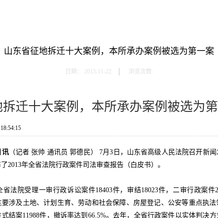
山东省征地拆迁十大案例，本所承办案例被选为第一案
日期：
2015-11-22
浏览次数:
地拆迁十大案例，本所承办案例被选为第
8:54:15
日讯
（记者 张帅 通讯员 郭德民） 7月3日，山东省高级人民法院召开新
了2013年全省法院行政案件司法审查报告（白皮书）。
法院受理一审行政诉讼案件18403件，审结18023件，二审行政案件20
主要涉及土地、计划生育、劳动和社会保障、房屋登记、公安等重点执法
式结案11988件，撤诉率达到66.5%。去年，全省行政案件以实体判决方式