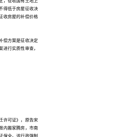
定，征收国有土地上
不得低于房屋征收决
征收房屋的补偿价格
补偿方案是征收决定
案进行实质性审查，
迁许可证》，原告宋
限内搬家腾房，市南
证保全。该行政强制