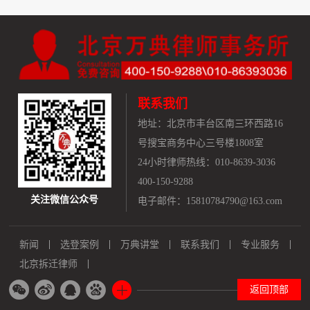
联系我们
地址：
北京市丰台区南三环西路16
号搜宝商务中心三号楼1808室
24小时律师热线：010-8639-3036
400-150-9288
关注微信公众号
电子邮件：15810784790@163.com
新闻
选登案例
万典讲堂
联系我们
专业服务
北京拆迁律师
返回顶部