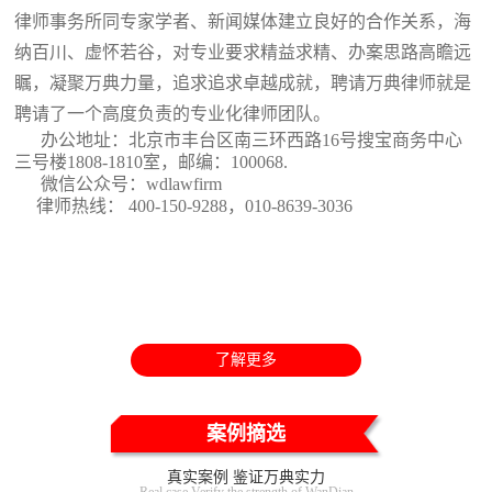
律师事务所同专家学者、新闻媒体建立良好的合作关系，海
纳百川、虚怀若谷，对专业要求精益求精、办案思路高瞻远
瞩，凝聚万典力量，追求追求卓越成就，聘请万典律师就是
聘请了一个高度负责的专业化律师团队。
办公地址：北京市丰台区南三环西路16号搜宝商务中心
三号楼1808-1810室
，邮编：100068.
微信公众号：wdlawfirm
律师热线： 400-150-9288，010-8639-3036
了解更多
案例摘选
真实案例 鉴证万典实力
Real case Verify the strength of WanDian