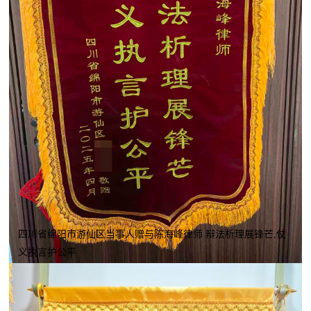
四川省绵阳市游仙区当事人赠与陈海峰律师 辩法析理展锋芒,仗
义执言护公平