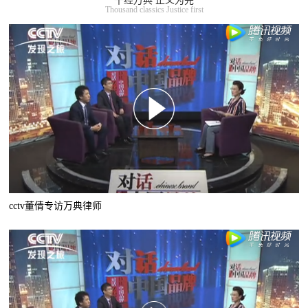
千经万典 正义为先
Thousand classics Justice first
cctv董倩专访万典律师