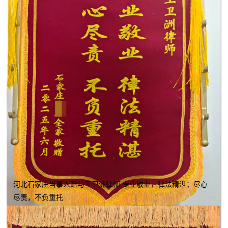
河北石家庄当事人赠与王卫洲律师 专业敬业，律法精湛；尽心
尽责，不负重托