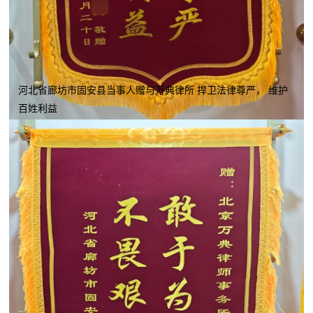
河北省廊坊市固安县当事人赠与万典律所 捍卫法律尊严， 维护
百姓利益