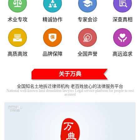
术业专攻
精诚协作
专家会诊
深查真相
高质高效
品牌保障
全国声誉
高远追求
关于万典
全国知名土地拆迁律师机构 老百姓放心的法律服务平台
National well-known land demolition lawyers Legal service platform for people to rest
assured