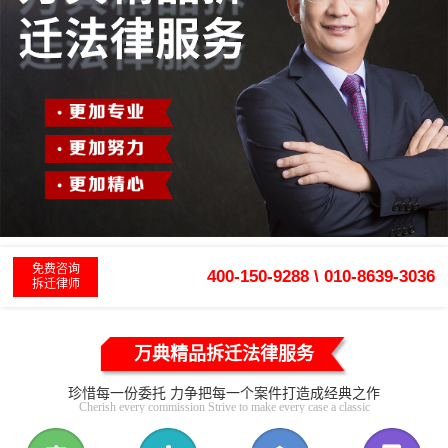
免费咨询
400-150-9288 \ 010-8639-3036
拆迁律师
万典精品拆迁法律服务
珍惜每一份委托 力争把每一个案件打造成经典之作
Cherish every commission Strive to make every case a classic