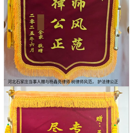
河北石家庄当事人赠与杨鑫亮律师 树律师风范， 护法律公正