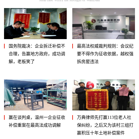
国务院裁决：企业拆迁补偿不
最高法权威裁判规则：会议纪
合理，告赢地方政府，成功调
要不得作为征收依据，越权强
解，老板笑了
拆房屋违法
赢在谈判桌，温州一企业征收
万典律师先打赢113位老人社
补偿重案在最高法成功调解
保纠纷，之后又为该村三组打
赢积压十年土地补偿案件