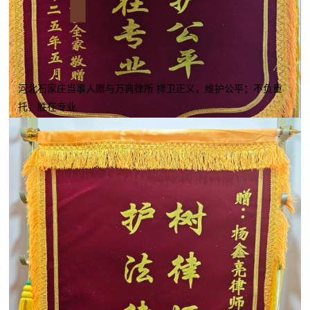
河北石家庄当事人赠与万典律所 捍卫正义，维护公平；不负重
托，胜在专业