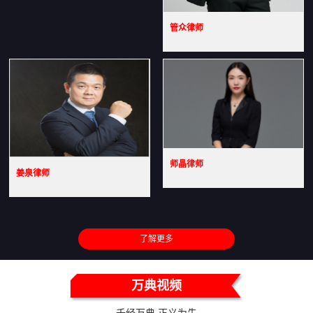
管众律师
师晶律师
姜泉律师
了解更多
万典视频