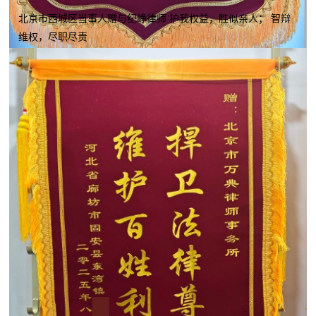
北京市西城区当事人赠与纪峥律师 护我权益，胜似亲人； 智辩
维权，尽职尽责