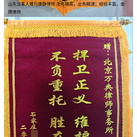
山东当事人赠与康静律师 法务精英，业务精湛；经验丰富，金
牌律师