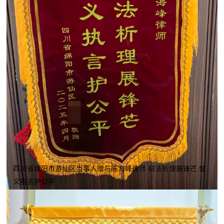
四川省绵阳市游仙区当事人赠与陈海峰律师 辩法析理展锋芒,仗
义执言护公平