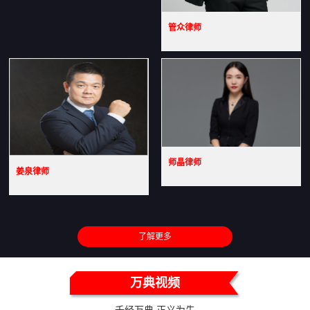
管众律师
师晶律师
姜泉律师
了解更多
万典视频