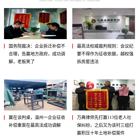
国务院裁决：企业拆迁补偿不
最高法权威裁判规则：会议纪
合理，告赢地方政府，成功调
要不得作为征收依据，越权强
解，老板笑了
拆房屋违法
赢在谈判桌，温州一企业征收
万典律师先打赢113位老人社
补偿重案在最高法成功调解
保纠纷，之后又为该村三组打
赢积压十年土地补偿案件