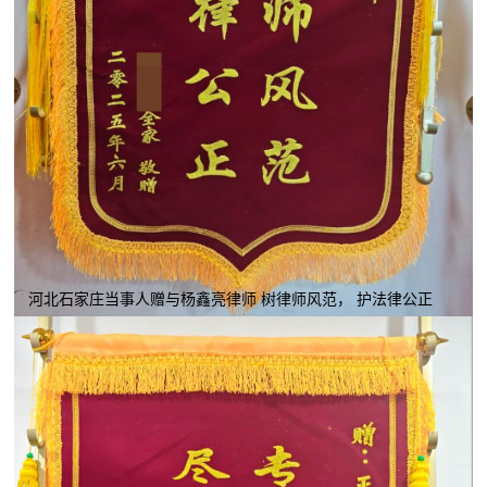
河北石家庄当事人赠与杨鑫亮律师 树律师风范， 护法律公正