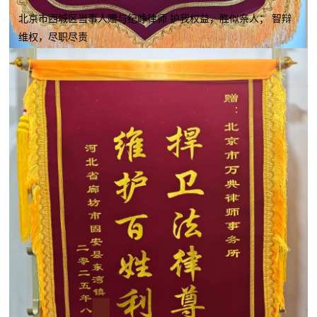
北京市西城区当事人赠与纪峥律师 护我权益，胜似亲人； 智辩
维权，尽职尽责