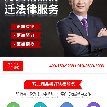
免费咨询
400-150-9288 \ 010-8639-3036
拆迁律师
万典精品拆迁法律服务
珍惜每一份委托 力争把每一个案件打造成经典之作
Cherish every commission Strive to make every case a classic