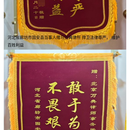
河北省廊坊市固安县当事人赠与万典律所 捍卫法律尊严， 维护
百姓利益