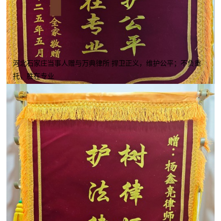
河北石家庄当事人赠与万典律所 捍卫正义，维护公平；不负重
托，胜在专业