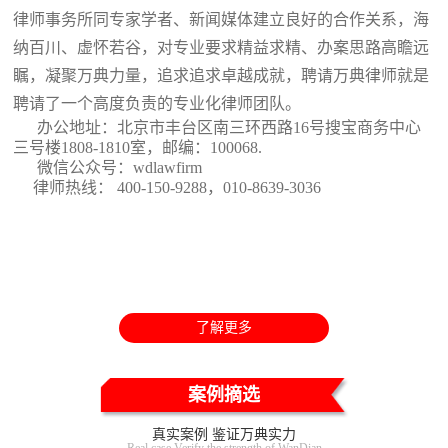
律师事务所同专家学者、新闻媒体建立良好的合作关系，海
纳百川、虚怀若谷，对专业要求精益求精、办案思路高瞻远
瞩，凝聚万典力量，追求追求卓越成就，聘请万典律师就是
聘请了一个高度负责的专业化律师团队。
办公地址：北京市丰台区南三环西路16号搜宝商务中心
三号楼1808-1810室
，邮编：100068.
微信公众号：wdlawfirm
律师热线： 400-150-9288，010-8639-3036
了解更多
案例摘选
真实案例 鉴证万典实力
Real case Verify the strength of WanDian