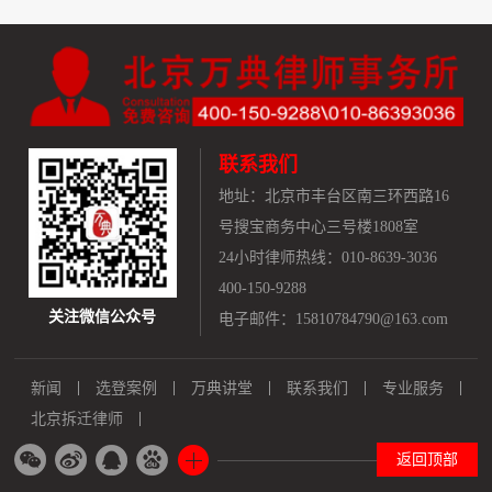
联系我们
地址：
北京市丰台区南三环西路16
号搜宝商务中心三号楼1808室
24小时律师热线：010-8639-3036
400-150-9288
关注微信公众号
电子邮件：15810784790@163.com
新闻
选登案例
万典讲堂
联系我们
专业服务
北京拆迁律师
返回顶部