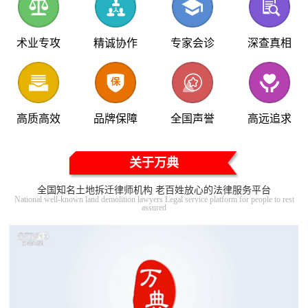
术业专攻
精诚协作
专家会诊
深查真相
高质高效
品牌保障
全国声誉
高远追求
关于万典
全国知名土地拆迁律师机构 老百姓放心的法律服务平台
National well-known land demolition lawyers Legal service platform for people to rest
assured