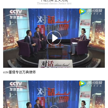
千经万典 正义为先
Thousand classics Justice first
cctv董倩专访万典律师