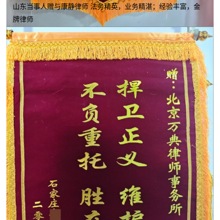
山东当事人赠与康静律师 法务精英，业务精湛；经验丰富，金
牌律师