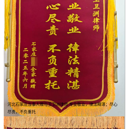
河北石家庄当事人赠与王卫洲律师 专业敬业，律法精湛；尽心
尽责，不负重托