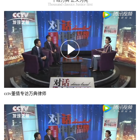
千经万典 正义为先
Thousand classics Justice first
cctv董倩专访万典律师