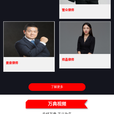
管众律师
师晶律师
姜泉律师
了解更多
万典视频