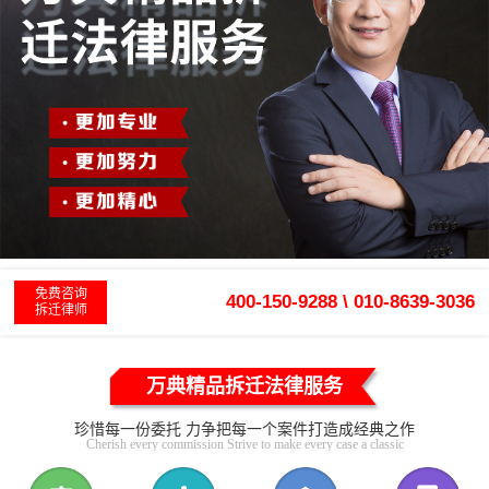
免费咨询
400-150-9288 \ 010-8639-3036
拆迁律师
万典精品拆迁法律服务
珍惜每一份委托 力争把每一个案件打造成经典之作
Cherish every commission Strive to make every case a classic