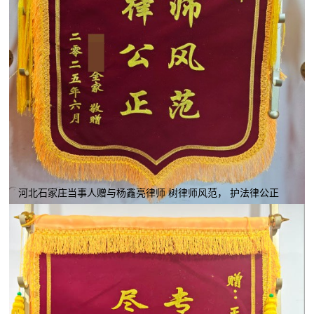
河北石家庄当事人赠与杨鑫亮律师 树律师风范， 护法律公正