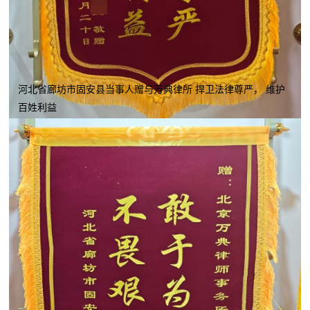
河北省廊坊市固安县当事人赠与万典律所 捍卫法律尊严， 维护
百姓利益