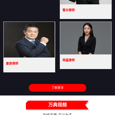
管众律师
师晶律师
姜泉律师
了解更多
万典视频