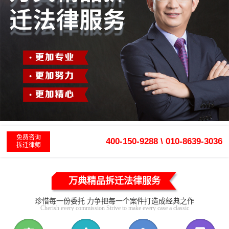
免费咨询
400-150-9288 \ 010-8639-3036
拆迁律师
万典精品拆迁法律服务
珍惜每一份委托 力争把每一个案件打造成经典之作
Cherish every commission Strive to make every case a classic