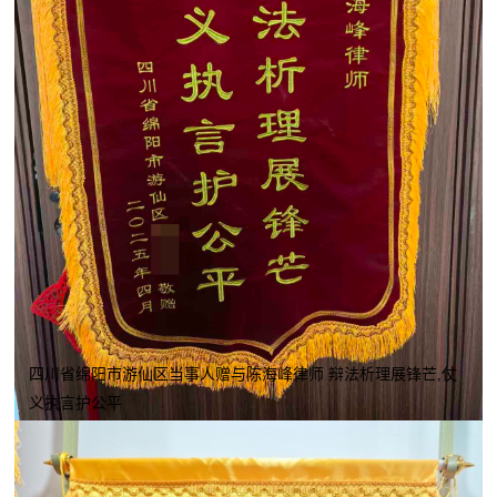
四川省绵阳市游仙区当事人赠与陈海峰律师 辩法析理展锋芒,仗
义执言护公平