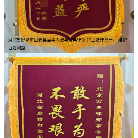
河北省廊坊市固安县当事人赠与万典律所 捍卫法律尊严， 维护
百姓利益