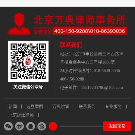
联系我们
地址：
北京市丰台区南三环西路16
号搜宝商务中心三号楼1808室
24小时律师热线：010-8639-3036
400-150-9288
关注微信公众号
电子邮件：15810784790@163.com
新闻
选登案例
万典讲堂
联系我们
专业服务
北京拆迁律师
返回顶部