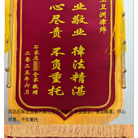
河北石家庄当事人赠与王卫洲律师 专业敬业，律法精湛；尽心
尽责，不负重托