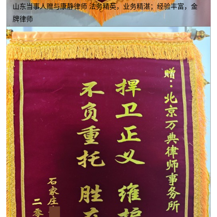
山东当事人赠与康静律师 法务精英，业务精湛；经验丰富，金
牌律师