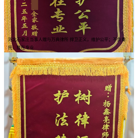
河北石家庄当事人赠与万典律所 捍卫正义，维护公平；不负重
托，胜在专业