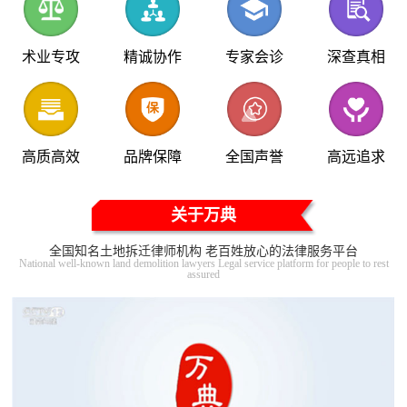
术业专攻
精诚协作
专家会诊
深查真相
高质高效
品牌保障
全国声誉
高远追求
关于万典
全国知名土地拆迁律师机构 老百姓放心的法律服务平台
National well-known land demolition lawyers Legal service platform for people to rest
assured