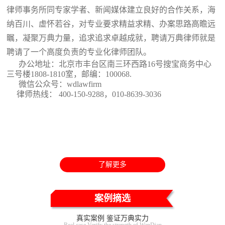
律师事务所同专家学者、新闻媒体建立良好的合作关系，海
纳百川、虚怀若谷，对专业要求精益求精、办案思路高瞻远
瞩，凝聚万典力量，追求追求卓越成就，聘请万典律师就是
聘请了一个高度负责的专业化律师团队。
办公地址：北京市丰台区南三环西路16号搜宝商务中心
三号楼1808-1810室
，邮编：100068.
微信公众号：wdlawfirm
律师热线： 400-150-9288，010-8639-3036
了解更多
案例摘选
真实案例 鉴证万典实力
Real case Verify the strength of WanDian