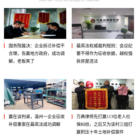
国务院裁决：企业拆迁补偿不
最高法权威裁判规则：会议纪
合理，告赢地方政府，成功调
要不得作为征收依据，越权强
解，老板笑了
拆房屋违法
赢在谈判桌，温州一企业征收
万典律师先打赢113位老人社
补偿重案在最高法成功调解
保纠纷，之后又为该村三组打
赢积压十年土地补偿案件