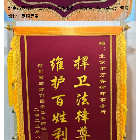
北京市西城区当事人赠与纪峥律师 护我权益，胜似亲人； 智辩
维权，尽职尽责