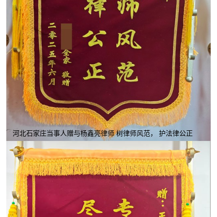
河北石家庄当事人赠与杨鑫亮律师 树律师风范， 护法律公正