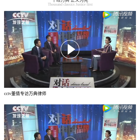
千经万典 正义为先
Thousand classics Justice first
cctv董倩专访万典律师