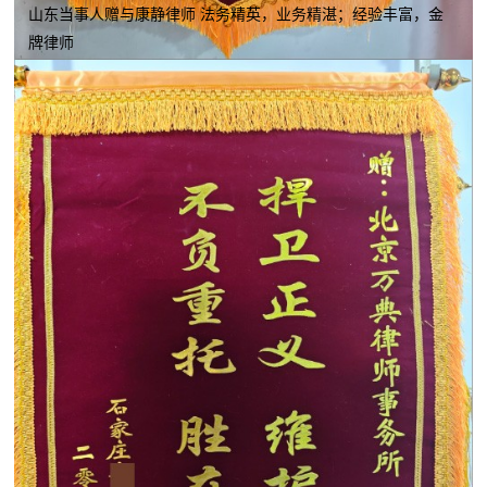
山东当事人赠与康静律师 法务精英，业务精湛；经验丰富，金
牌律师