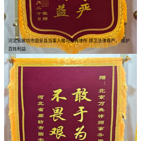
河北省廊坊市固安县当事人赠与万典律所 捍卫法律尊严， 维护
百姓利益