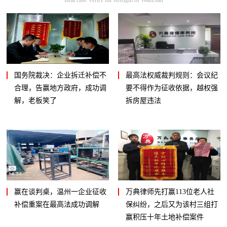
国务院裁决：企业拆迁补偿不
最高法权威裁判规则：会议纪
合理，告赢地方政府，成功调
要不得作为征收依据，越权强
解，老板笑了
拆房屋违法
赢在谈判桌，温州一企业征收
万典律师先打赢113位老人社
补偿重案在最高法成功调解
保纠纷，之后又为该村三组打
赢积压十年土地补偿案件