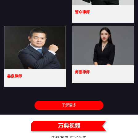
管众律师
师晶律师
姜泉律师
了解更多
万典视频