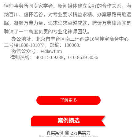
律师事务所同专家学者、新闻媒体建立良好的合作关系，海
纳百川、虚怀若谷，对专业要求精益求精、办案思路高瞻远
瞩，凝聚万典力量，追求追求卓越成就，聘请万典律师就是
聘请了一个高度负责的专业化律师团队。
办公地址：北京市丰台区南三环西路16号搜宝商务中心
三号楼1808-1810室
，邮编：100068.
微信公众号：wdlawfirm
律师热线： 400-150-9288，010-8639-3036
了解更多
案例摘选
真实案例 鉴证万典实力
Real case Verify the strength of WanDian