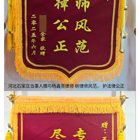
河北石家庄当事人赠与杨鑫亮律师 树律师风范， 护法律公正