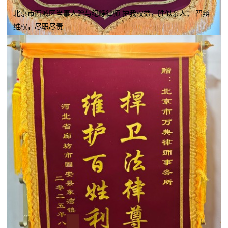
北京市西城区当事人赠与纪峥律师 护我权益，胜似亲人； 智辩
维权，尽职尽责