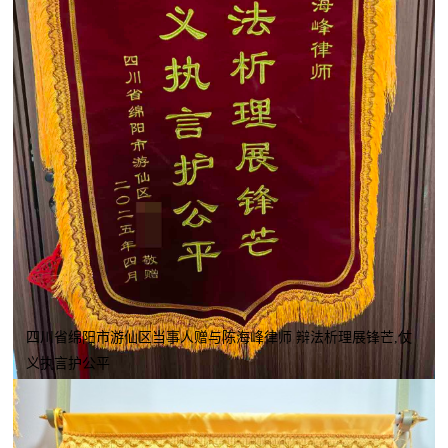
四川省绵阳市游仙区当事人赠与陈海峰律师 辩法析理展锋芒,仗
义执言护公平