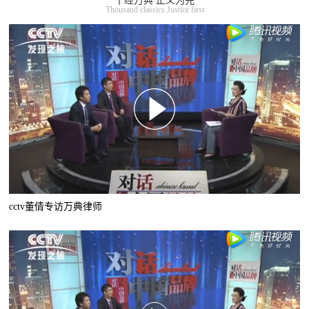
千经万典 正义为先
Thousand classics Justice first
cctv董倩专访万典律师