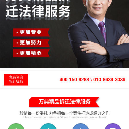
免费咨询
400-150-9288 \ 010-8639-3036
拆迁律师
万典精品拆迁法律服务
珍惜每一份委托 力争把每一个案件打造成经典之作
Cherish every commission Strive to make every case a classic