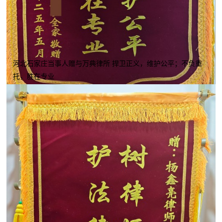
河北石家庄当事人赠与万典律所 捍卫正义，维护公平；不负重
托，胜在专业