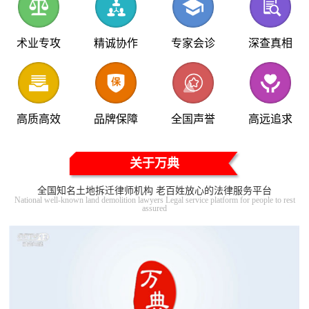
术业专攻
精诚协作
专家会诊
深查真相
高质高效
品牌保障
全国声誉
高远追求
关于万典
全国知名土地拆迁律师机构 老百姓放心的法律服务平台
National well-known land demolition lawyers Legal service platform for people to rest
assured