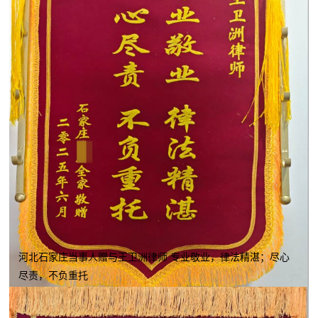
河北石家庄当事人赠与王卫洲律师 专业敬业，律法精湛；尽心
尽责，不负重托