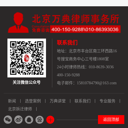
联系我们
地址：
北京市丰台区南三环西路16
号搜宝商务中心三号楼1808室
24小时律师热线：010-8639-3036
400-150-9288
关注微信公众号
电子邮件：15810784790@163.com
新闻
选登案例
万典讲堂
联系我们
专业服务
北京拆迁律师
返回顶部