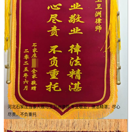
河北石家庄当事人赠与王卫洲律师 专业敬业，律法精湛；尽心
尽责，不负重托