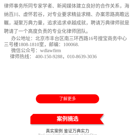
律师事务所同专家学者、新闻媒体建立良好的合作关系，海
纳百川、虚怀若谷，对专业要求精益求精、办案思路高瞻远
瞩，凝聚万典力量，追求追求卓越成就，聘请万典律师就是
聘请了一个高度负责的专业化律师团队。
办公地址：北京市丰台区南三环西路16号搜宝商务中心
三号楼1808-1810室
，邮编：100068.
微信公众号：wdlawfirm
律师热线： 400-150-9288，010-8639-3036
了解更多
案例摘选
真实案例 鉴证万典实力
Real case Verify the strength of WanDian