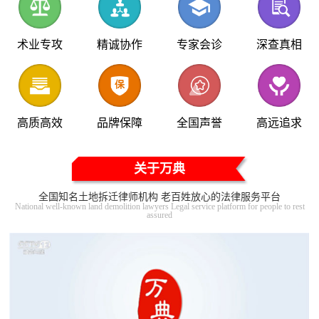
术业专攻
精诚协作
专家会诊
深查真相
高质高效
品牌保障
全国声誉
高远追求
关于万典
全国知名土地拆迁律师机构 老百姓放心的法律服务平台
National well-known land demolition lawyers Legal service platform for people to rest
assured