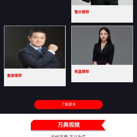
管众律师
师晶律师
姜泉律师
了解更多
万典视频