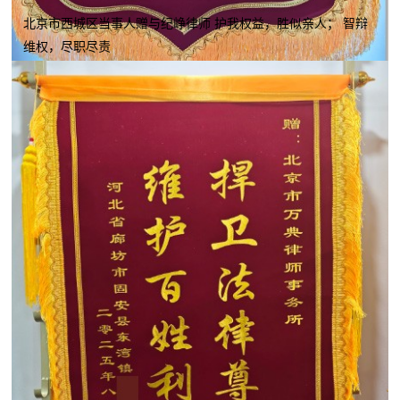
北京市西城区当事人赠与纪峥律师 护我权益，胜似亲人； 智辩
维权，尽职尽责