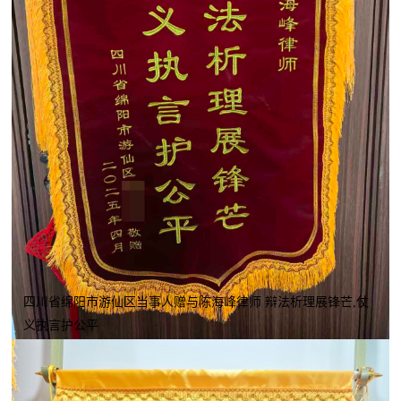
四川省绵阳市游仙区当事人赠与陈海峰律师 辩法析理展锋芒,仗
义执言护公平