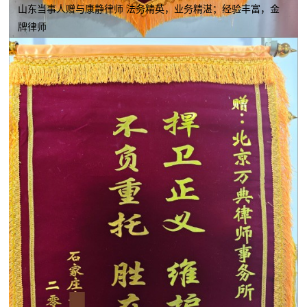
山东当事人赠与康静律师 法务精英，业务精湛；经验丰富，金
牌律师