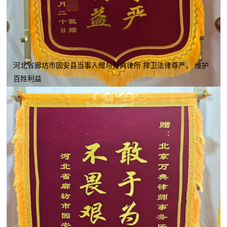
河北省廊坊市固安县当事人赠与万典律所 捍卫法律尊严， 维护
百姓利益