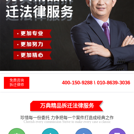
免费咨询
400-150-9288 \ 010-8639-3036
拆迁律师
万典精品拆迁法律服务
珍惜每一份委托 力争把每一个案件打造成经典之作
Cherish every commission Strive to make every case a classic