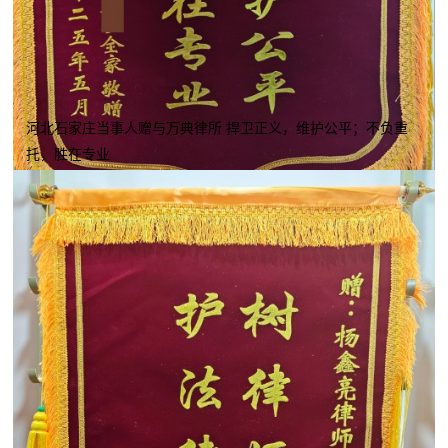
河北石家庄当事人赠与万典律所 捍卫正义，维护公平；不负重
托，胜在专业