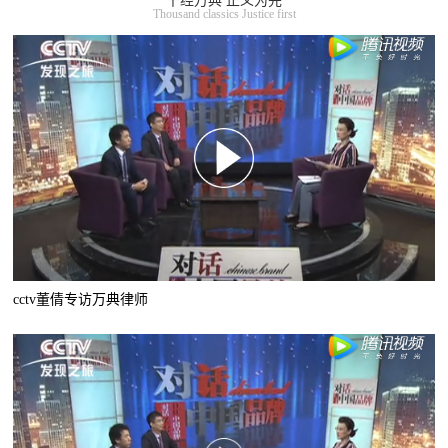
千经万典 正义为先
Thousand classics Justice first
cctv董倩专访万典律师