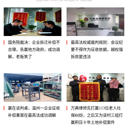
国务院裁决：企业拆迁补偿不
最高法权威裁判规则：会议纪
合理，告赢地方政府，成功调
要不得作为征收依据，越权强
解，老板笑了
拆房屋违法
赢在谈判桌，温州一企业征收
万典律师先打赢113位老人社
补偿重案在最高法成功调解
保纠纷，之后又为该村三组打
赢积压十年土地补偿案件