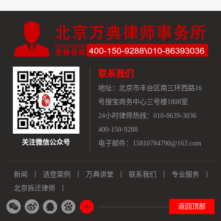
联系我们
地址：
北京市丰台区南三环西路16
号搜宝商务中心三号楼1808室
24小时律师热线：010-8639-3036
400-150-9288
关注微信公众号
电子邮件：15810784790@163.com
新闻
选登案例
万典讲堂
联系我们
专业服务
北京拆迁律师
返回顶部