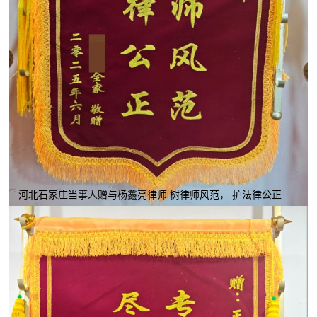
河北石家庄当事人赠与杨鑫亮律师 树律师风范， 护法律公正