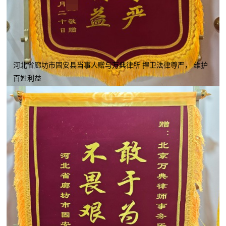
河北省廊坊市固安县当事人赠与万典律所 捍卫法律尊严， 维护
百姓利益