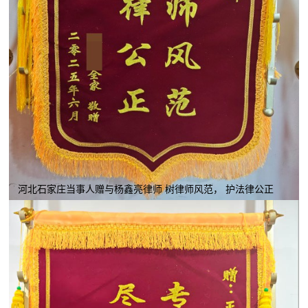
河北石家庄当事人赠与杨鑫亮律师 树律师风范， 护法律公正