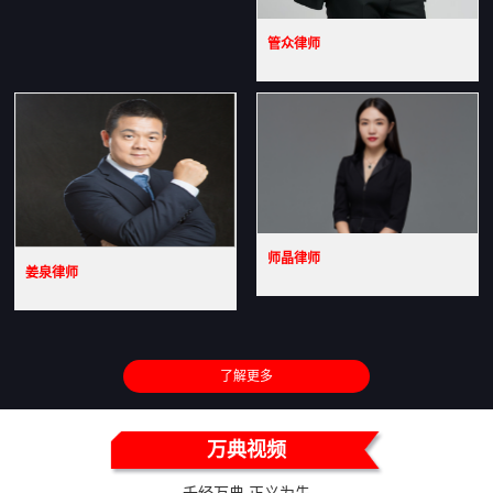
管众律师
师晶律师
姜泉律师
了解更多
万典视频