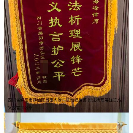
四川省绵阳市游仙区当事人赠与陈海峰律师 辩法析理展锋芒,仗
义执言护公平