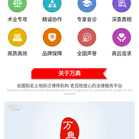
术业专攻
精诚协作
专家会诊
深查真相
高质高效
品牌保障
全国声誉
高远追求
关于万典
全国知名土地拆迁律师机构 老百姓放心的法律服务平台
National well-known land demolition lawyers Legal service platform for people to rest
assured