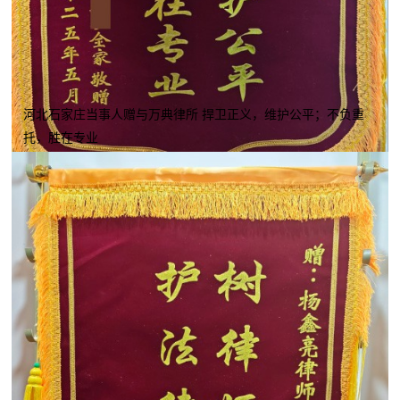
河北石家庄当事人赠与万典律所 捍卫正义，维护公平；不负重
托，胜在专业