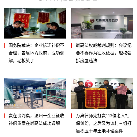
国务院裁决：企业拆迁补偿不
最高法权威裁判规则：会议纪
合理，告赢地方政府，成功调
要不得作为征收依据，越权强
解，老板笑了
拆房屋违法
赢在谈判桌，温州一企业征收
万典律师先打赢113位老人社
补偿重案在最高法成功调解
保纠纷，之后又为该村三组打
赢积压十年土地补偿案件