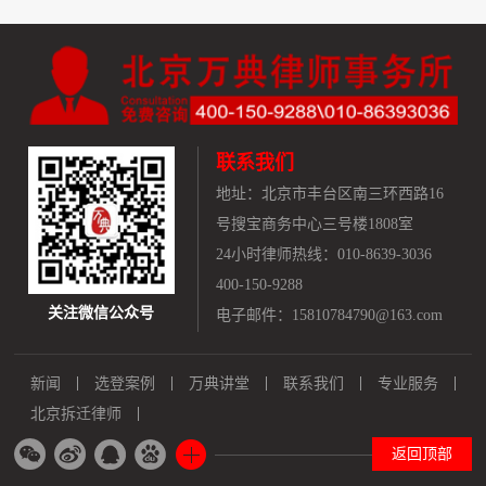
联系我们
地址：
北京市丰台区南三环西路16
号搜宝商务中心三号楼1808室
24小时律师热线：010-8639-3036
400-150-9288
关注微信公众号
电子邮件：15810784790@163.com
新闻
选登案例
万典讲堂
联系我们
专业服务
北京拆迁律师
返回顶部