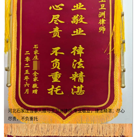
河北石家庄当事人赠与王卫洲律师 专业敬业，律法精湛；尽心
尽责，不负重托