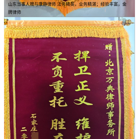
山东当事人赠与康静律师 法务精英，业务精湛；经验丰富，金
牌律师