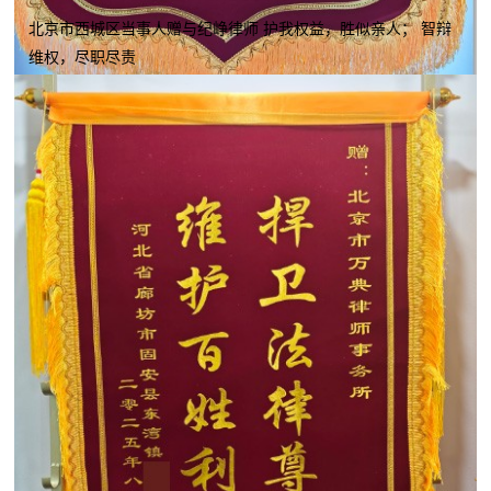
北京市西城区当事人赠与纪峥律师 护我权益，胜似亲人； 智辩
维权，尽职尽责