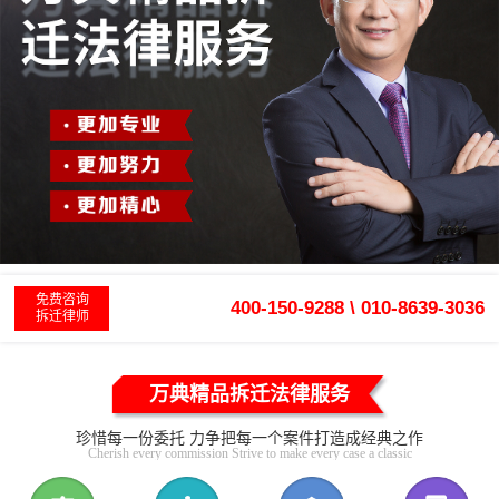
免费咨询
400-150-9288 \ 010-8639-3036
拆迁律师
万典精品拆迁法律服务
珍惜每一份委托 力争把每一个案件打造成经典之作
Cherish every commission Strive to make every case a classic