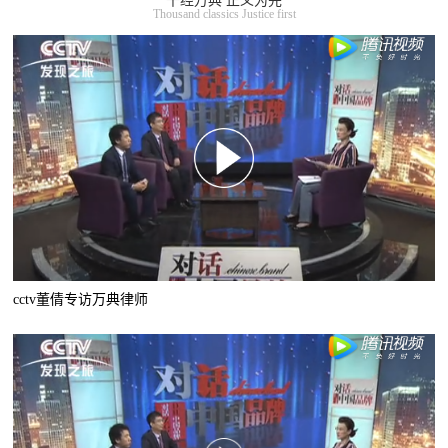
千经万典 正义为先
Thousand classics Justice first
cctv董倩专访万典律师