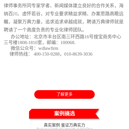
律师事务所同专家学者、新闻媒体建立良好的合作关系，海
纳百川、虚怀若谷，对专业要求精益求精、办案思路高瞻远
瞩，凝聚万典力量，追求追求卓越成就，聘请万典律师就是
聘请了一个高度负责的专业化律师团队。
办公地址：北京市丰台区南三环西路16号搜宝商务中心
三号楼1808-1810室
，邮编：100068.
微信公众号：wdlawfirm
律师热线： 400-150-9288，010-8639-3036
了解更多
案例摘选
真实案例 鉴证万典实力
Real case Verify the strength of WanDian