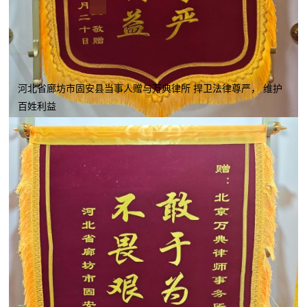
河北省廊坊市固安县当事人赠与万典律所 捍卫法律尊严， 维护
百姓利益