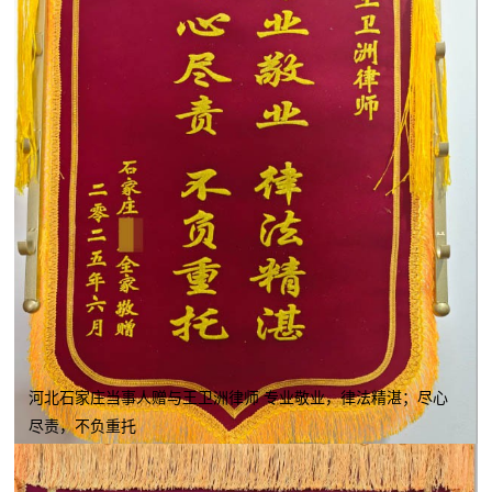
河北石家庄当事人赠与王卫洲律师 专业敬业，律法精湛；尽心
尽责，不负重托