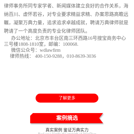
律师事务所同专家学者、新闻媒体建立良好的合作关系，海
纳百川、虚怀若谷，对专业要求精益求精、办案思路高瞻远
瞩，凝聚万典力量，追求追求卓越成就，聘请万典律师就是
聘请了一个高度负责的专业化律师团队。
办公地址：北京市丰台区南三环西路16号搜宝商务中心
三号楼1808-1810室
，邮编：100068.
微信公众号：wdlawfirm
律师热线： 400-150-9288，010-8639-3036
了解更多
案例摘选
真实案例 鉴证万典实力
Real case Verify the strength of WanDian