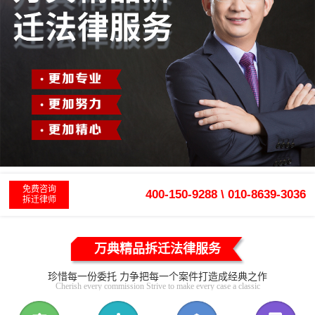
免费咨询
400-150-9288 \ 010-8639-3036
拆迁律师
万典精品拆迁法律服务
珍惜每一份委托 力争把每一个案件打造成经典之作
Cherish every commission Strive to make every case a classic