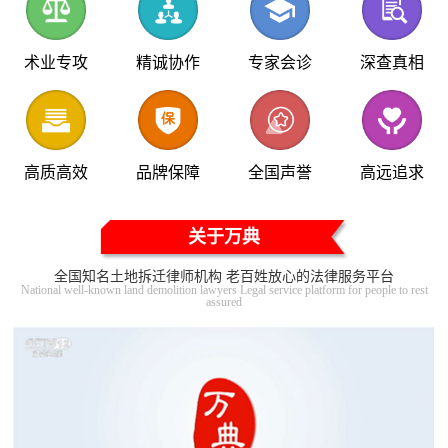
术业专攻
精诚协作
专家会诊
深查真相
高质高效
品牌保障
全国声誉
高远追求
关于万典
全国知名土地拆迁律师机构 老百姓放心的法律服务平台
National well-known land demolition lawyers Legal service platform for people to rest
assured