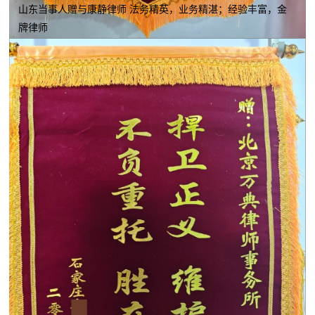
山东当事人赠与康静律师 法务精英，业务精湛；经验丰富，金
牌律师