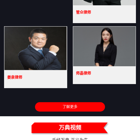
管众律师
师晶律师
姜泉律师
了解更多
万典视频