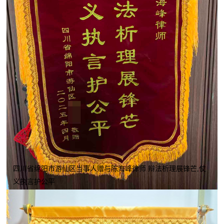
四川省绵阳市游仙区当事人赠与陈海峰律师 辩法析理展锋芒,仗
义执言护公平