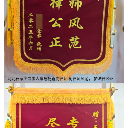
河北石家庄当事人赠与杨鑫亮律师 树律师风范， 护法律公正