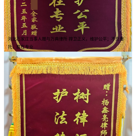
河北石家庄当事人赠与万典律所 捍卫正义，维护公平；不负重
托，胜在专业