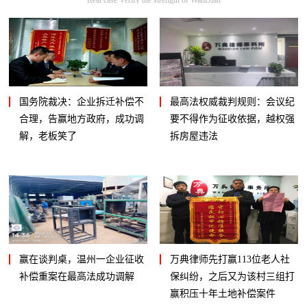
国务院裁决：企业拆迁补偿不
最高法权威裁判规则：会议纪
合理，告赢地方政府，成功调
要不得作为征收依据，越权强
解，老板笑了
拆房屋违法
赢在谈判桌，温州一企业征收
万典律师先打赢113位老人社
补偿重案在最高法成功调解
保纠纷，之后又为该村三组打
赢积压十年土地补偿案件