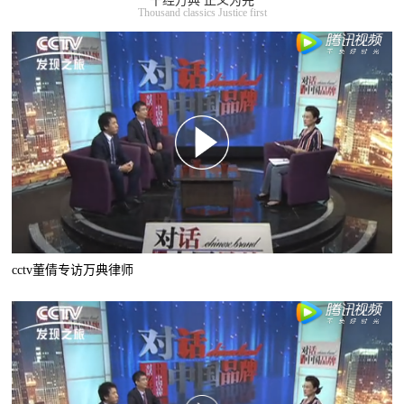
千经万典 正义为先
Thousand classics Justice first
cctv董倩专访万典律师