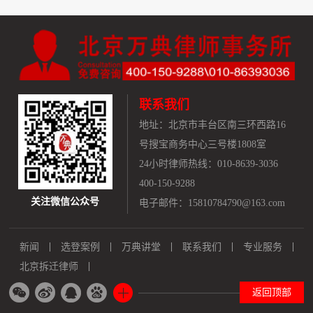
联系我们
地址：
北京市丰台区南三环西路16
号搜宝商务中心三号楼1808室
24小时律师热线：010-8639-3036
400-150-9288
关注微信公众号
电子邮件：15810784790@163.com
新闻
选登案例
万典讲堂
联系我们
专业服务
北京拆迁律师
返回顶部