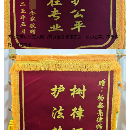
河北石家庄当事人赠与万典律所 捍卫正义，维护公平；不负重
托，胜在专业