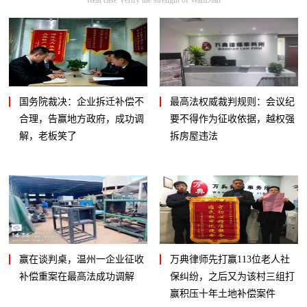
国务院裁决：企业拆迁补偿不
最高法权威裁判规则：会议纪
合理，告赢地方政府，成功调
要不得作为征收依据，越权强
解，老板笑了
拆房屋违法
赢在谈判桌，温州一企业征收
万典律师先打赢113位老人社
补偿重案在最高法成功调解
保纠纷，之后又为该村三组打
赢积压十年土地补偿案件