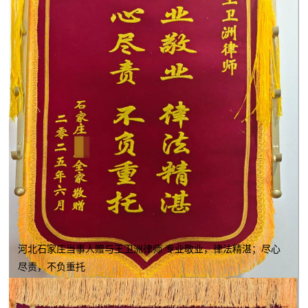
河北石家庄当事人赠与王卫洲律师 专业敬业，律法精湛；尽心
尽责，不负重托