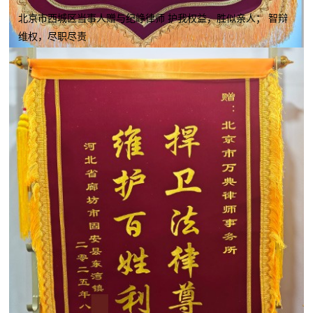
北京市西城区当事人赠与纪峥律师 护我权益，胜似亲人； 智辩
维权，尽职尽责