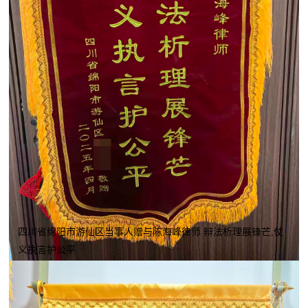
四川省绵阳市游仙区当事人赠与陈海峰律师 辩法析理展锋芒,仗
义执言护公平