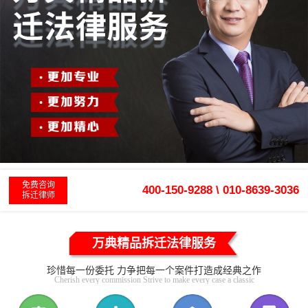
免费咨询
400-150-9288 \ 010-8639-3036
拆迁律师
万典精品拆迁法律服务
珍惜每一份委托 力争把每一个案件打造成经典之作
Cherish every commission Strive to make every case a classic