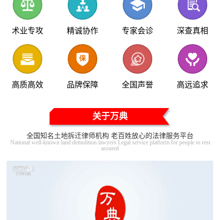
术业专攻
精诚协作
专家会诊
深查真相
高质高效
品牌保障
全国声誉
高远追求
关于万典
全国知名土地拆迁律师机构 老百姓放心的法律服务平台
National well-known land demolition lawyers Legal service platform for people to rest
assured