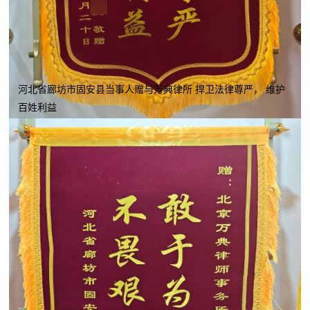
河北省廊坊市固安县当事人赠与万典律所 捍卫法律尊严， 维护
百姓利益