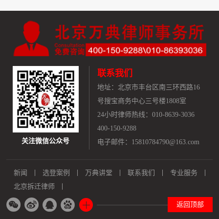
联系我们
地址：
北京市丰台区南三环西路16
号搜宝商务中心三号楼1808室
24小时律师热线：010-8639-3036
400-150-9288
关注微信公众号
电子邮件：15810784790@163.com
新闻
选登案例
万典讲堂
联系我们
专业服务
北京拆迁律师
返回顶部