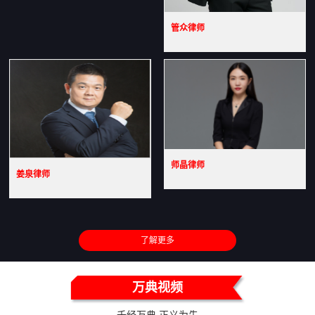
管众律师
师晶律师
姜泉律师
了解更多
万典视频