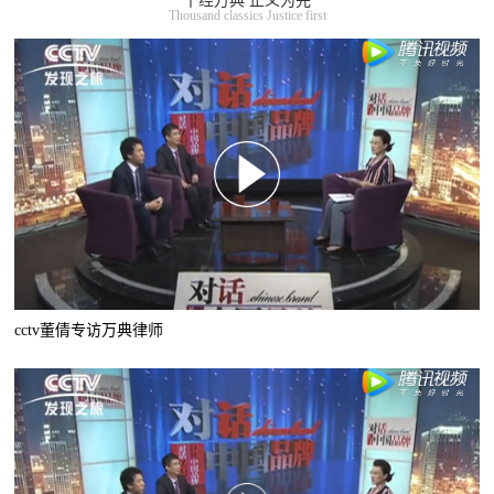
千经万典 正义为先
Thousand classics Justice first
cctv董倩专访万典律师