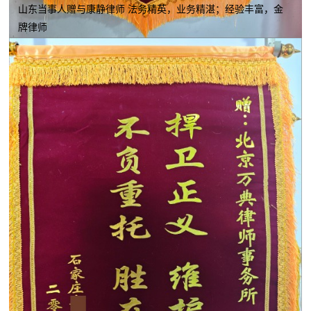
山东当事人赠与康静律师 法务精英，业务精湛；经验丰富，金
牌律师