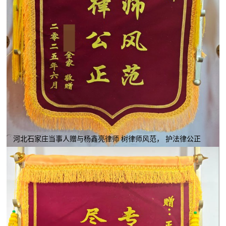
河北石家庄当事人赠与杨鑫亮律师 树律师风范， 护法律公正