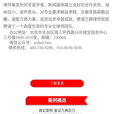
律师事务所同专家学者、新闻媒体建立良好的合作关系，海
纳百川、虚怀若谷，对专业要求精益求精、办案思路高瞻远
瞩，凝聚万典力量，追求追求卓越成就，聘请万典律师就是
聘请了一个高度负责的专业化律师团队。
办公地址：北京市丰台区南三环西路16号搜宝商务中心
三号楼1808-1810室
，邮编：100068.
微信公众号：wdlawfirm
律师热线： 400-150-9288，010-8639-3036
了解更多
案例摘选
真实案例 鉴证万典实力
Real case Verify the strength of WanDian