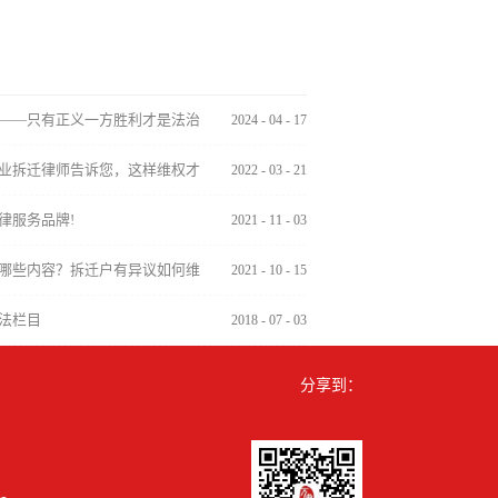
——只有正义一方胜利才是法治
2024
-
04
-
17
业拆迁律师告诉您，这样维权才
2022
-
03
-
21
律服务品牌!
2021
-
11
-
03
有哪些内容？拆迁户有异议如何维
2021
-
10
-
15
法栏目
2018
-
07
-
03
分享到：