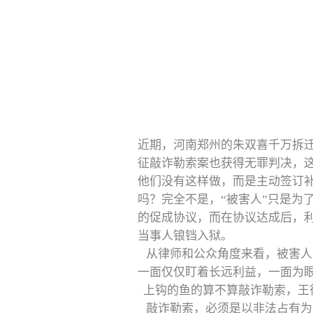
近期，河南郑州的朱双喜千万拆
征敲诈勒索案也获得无罪判决，
他们没有这样做，而是主动签订
吗？完全不是，“被害人”只是为
的促成协议，而在协议达成后，利
当事人锒铛入狱。
从律师和公众角度来看，被害人
一面仅仅盯着长远利益，一面为
上钩的鱼的算不算敲诈勒索，王
敲诈勒索，必须是以非法占有为