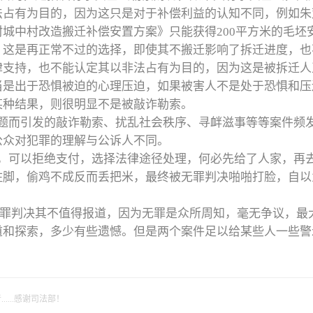
法占有为目的，因为这只是对于补偿利益的认知不同，例如朱
城中村改造搬迁补偿安置方案》只能获得200平方米的毛坯
，这是再正常不过的选择，即使其不搬迁影响了拆迁进度，也
律支持，也不能认定其以非法占有为目的，因为这是被拆迁人
当是出于恐惧被迫的心理压迫，如果被害人不是处于恐惧和压
某种结果，则很明显不是被敲诈勒索。
题而引发的敲诈勒索、扰乱社会秩序、寻衅滋事等等案件频
公众对犯罪的理解与公诉人不同。
，可以拒绝支付，选择法律途径处理，何必先给了人家，再
住脚，偷鸡不成反而丢把米，最终被无罪判决啪啪打脸，自以
罪判决其不值得报道，因为无罪是众所周知，毫无争议，最
道和探索，多少有些遗憾。
但是两个案件足以给某些人一些警
....感谢司法部！