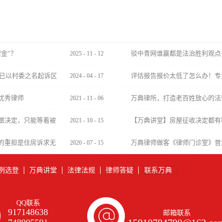
金”？
驳中青网谁赢都是法治胜利观点
2025
-
11
-
12
的胜利
民已以村委之名起诉区
评估报告报价太低了怎么办！专
2024
-
04
-
17
有效。
优秀律师
万典律所，打造老百姓放心的法
2021
-
11
-
06
偿决定，只能等着被
​【万典讲堂】房屋征收决定都
2021
-
10
-
15
权？
的重担是住房诉求无
万典律师做客《律师门诊室》普
2020
-
07
-
15
例选登
万典讲堂
法律法规
律师答疑
联系万典
QQ联系
917148638
邮箱联系