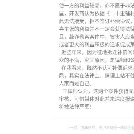
使一方的利益较高，亦不属于非
屋，开发商认为依据《二十里铺村
此无法接受，拒不签订补偿协议
喜主张的利益并不一定会获得法
且，敲诈勒索案件中，被害人应
或者更大的利益积极的追求促成
近些年来，因为征地拆迁补偿问
众的不满，究其原因，是律师和
在我看来，既然不认可补偿诉求
鼎，其实在法律上、情理上站不
人家而是自己。
王律师认为，这两个案件获得无
审核，可惜媒体对此并未深度报
将被法律严惩！
上一篇：
万典律师，维护法制统一的践行者..