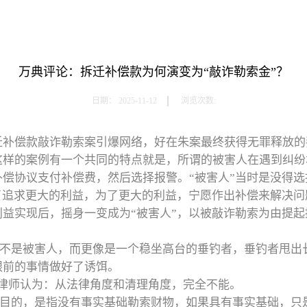
万典评论：拆迁补偿款为何演变为“敲诈勒索金”？
日期：
2025-11-12
浏览次数:
迁补偿款敲诈勒索案引爆网络，好在朱案最终获得无罪释放的
这样的案例有一个共同的特点就是，所谓的被害人在遇到纠纷
补偿协议支付补偿费，然后选择报警。
“被害人”当时是没得
了追求更大的利益，为了更大的利益，宁愿作出补偿来解决
益实现后，摇身一变成为“被害人”，以被敲诈勒索为由提
不是被害人，而更像是一个稳坐高台的垂钓者，垂钓者甩出
眼前的事情做好了诱饵。
律师认为：从法律角度和清理角度，完全不能。
目的，是指没有事实基础勒索财物，如果具有事实基础，只