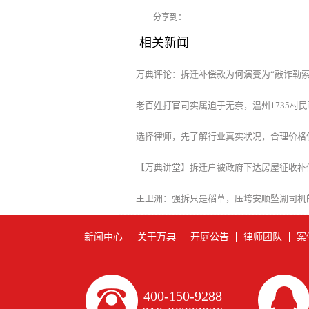
分享到：
相关新闻
万典评论：拆迁补偿款为何演变为“敲诈勒索
老百姓打官司实属迫于无奈，温州1735村
政府
选择律师，先了解行业真实状况，合理价格
【万典讲堂】拆迁户被政府下达房屋征收补
强拆吗？
王卫洲：强拆只是稻草，压垮安顺坠湖司机
法解决
新闻中心
关于万典
开庭公告
律师团队
案
400-150-9288