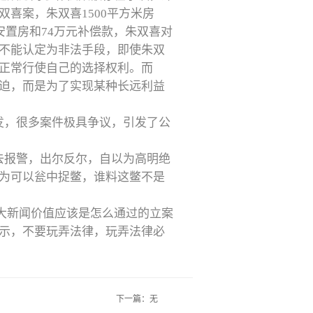
双喜案，朱双喜
1500平方米房
安置房和74万元补偿款，朱双喜对
不能认定为非法手段，即使朱双
正常行使自己的选择权利。而
迫，而是为了实现某种长远利益
发，很多案件极具争议，引发了公
去报警，出尔反尔，自以为高明绝
为可以瓮中捉鳖，谁料这鳖不是
大新闻价值应该是怎么通过的立案
示，不要玩弄法律，玩弄法律必
下一篇：无