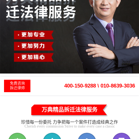
免费咨询
400-150-9288 \ 010-8639-3036
拆迁律师
万典精品拆迁法律服务
珍惜每一份委托 力争把每一个案件打造成经典之作
Cherish every commission Strive to make every case a classic