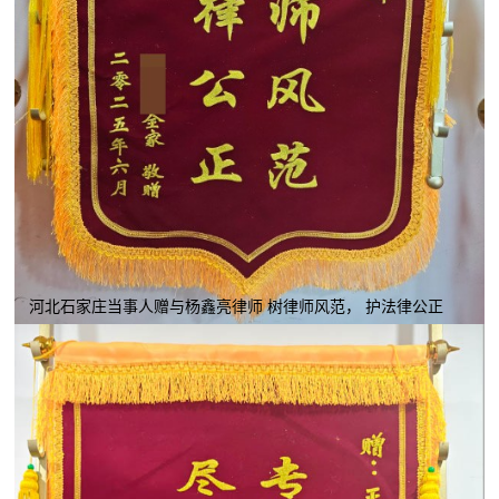
河北石家庄当事人赠与杨鑫亮律师 树律师风范， 护法律公正