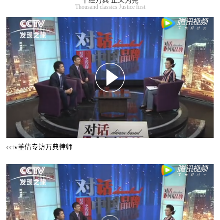
千经万典 正义为先
Thousand classics Justice first
cctv董倩专访万典律师