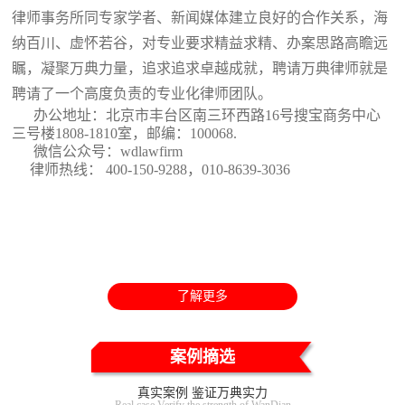
律师事务所同专家学者、新闻媒体建立良好的合作关系，海
纳百川、虚怀若谷，对专业要求精益求精、办案思路高瞻远
瞩，凝聚万典力量，追求追求卓越成就，聘请万典律师就是
聘请了一个高度负责的专业化律师团队。
办公地址：北京市丰台区南三环西路16号搜宝商务中心
三号楼1808-1810室
，邮编：100068.
微信公众号：wdlawfirm
律师热线： 400-150-9288，010-8639-3036
了解更多
案例摘选
真实案例 鉴证万典实力
Real case Verify the strength of WanDian