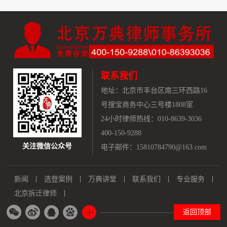
联系我们
地址：
北京市丰台区南三环西路16
号搜宝商务中心三号楼1808室
24小时律师热线：010-8639-3036
400-150-9288
关注微信公众号
电子邮件：15810784790@163.com
新闻
选登案例
万典讲堂
联系我们
专业服务
北京拆迁律师
返回顶部