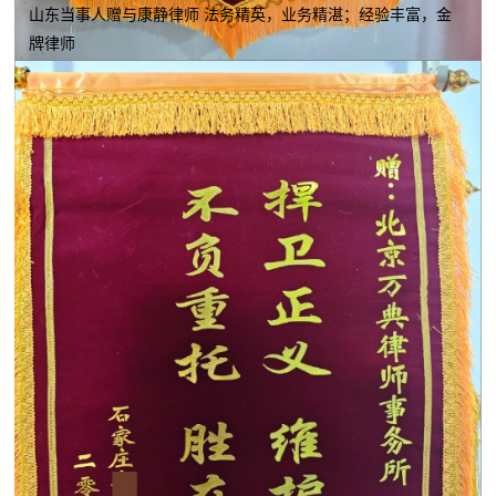
山东当事人赠与康静律师 法务精英，业务精湛；经验丰富，金
牌律师