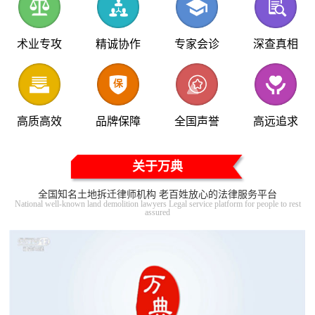
术业专攻
精诚协作
专家会诊
深查真相
高质高效
品牌保障
全国声誉
高远追求
关于万典
全国知名土地拆迁律师机构 老百姓放心的法律服务平台
National well-known land demolition lawyers Legal service platform for people to rest
assured