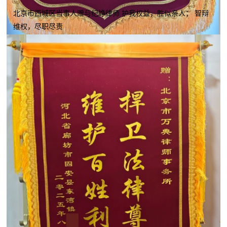
北京市西城区当事人赠与纪峥律师 护我权益，胜似亲人； 智辩
维权，尽职尽责