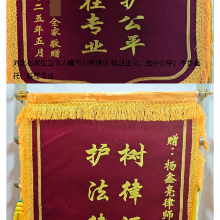
河北石家庄当事人赠与万典律所 捍卫正义，维护公平；不负重
托，胜在专业