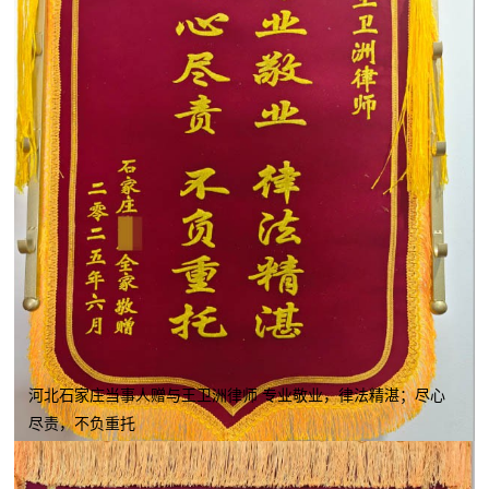
河北石家庄当事人赠与王卫洲律师 专业敬业，律法精湛；尽心
尽责，不负重托