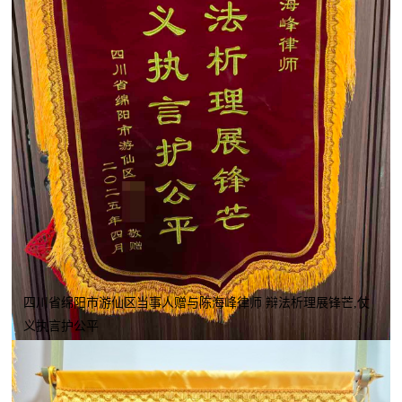
四川省绵阳市游仙区当事人赠与陈海峰律师 辩法析理展锋芒,仗
义执言护公平