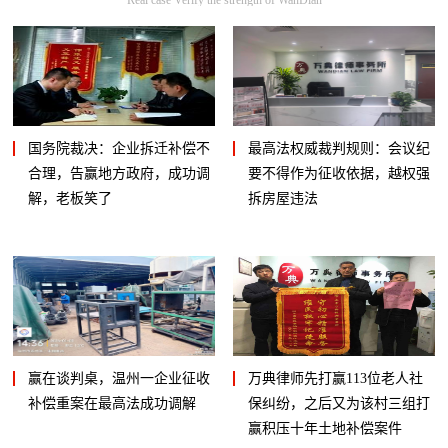
国务院裁决：企业拆迁补偿不
最高法权威裁判规则：会议纪
合理，告赢地方政府，成功调
要不得作为征收依据，越权强
解，老板笑了
拆房屋违法
赢在谈判桌，温州一企业征收
万典律师先打赢113位老人社
补偿重案在最高法成功调解
保纠纷，之后又为该村三组打
赢积压十年土地补偿案件