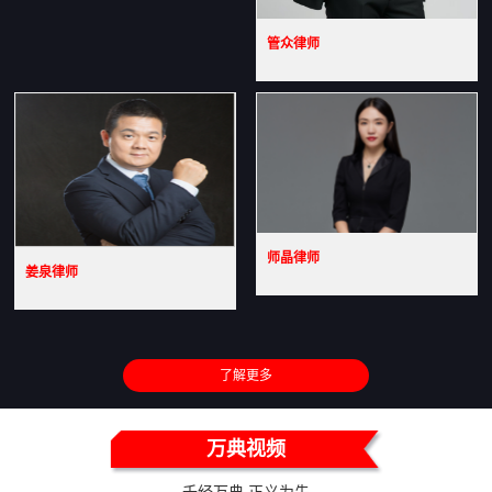
管众律师
师晶律师
姜泉律师
了解更多
万典视频