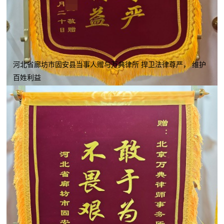
河北省廊坊市固安县当事人赠与万典律所 捍卫法律尊严， 维护
百姓利益