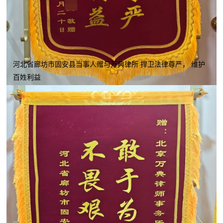
河北省廊坊市固安县当事人赠与万典律所 捍卫法律尊严， 维护
百姓利益