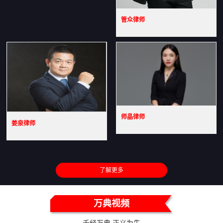
管众律师
师晶律师
姜泉律师
了解更多
万典视频