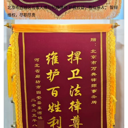
北京市西城区当事人赠与纪峥律师 护我权益，胜似亲人； 智辩
维权，尽职尽责