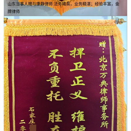
山东当事人赠与康静律师 法务精英，业务精湛；经验丰富，金
牌律师