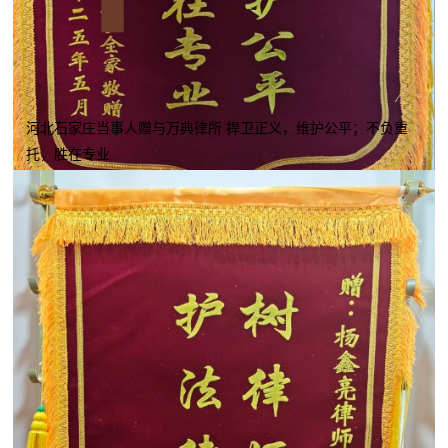
河北石家庄当事人赠与万典律所 捍卫正义，维护公平；不负重
托，胜在专业