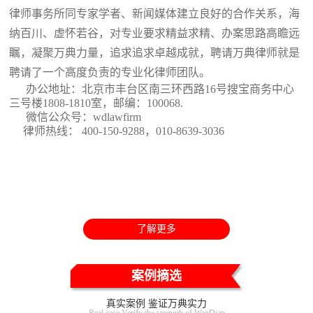
律师事务所同专家学者、新闻媒体建立良好的合作关系，海
纳百川、虚怀若谷，对专业要求精益求精、办案思路高瞻远
瞩，凝聚万典力量，追求追求卓越成就，聘请万典律师就是
聘请了一个高度负责的专业化律师团队。
办公地址：北京市丰台区南三环西路16号搜宝商务中心
三号楼1808-1810室
，邮编：100068.
微信公众号：wdlawfirm
律师热线： 400-150-9288，010-8639-3036
了解更多
案例摘选
真实案例 鉴证万典实力
Real case Verify the strength of WanDian