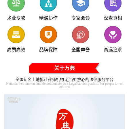
术业专攻
精诚协作
专家会诊
深查真相
高质高效
品牌保障
全国声誉
高远追求
关于万典
全国知名土地拆迁律师机构 老百姓放心的法律服务平台
National well-known land demolition lawyers Legal service platform for people to rest
assured