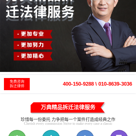
免费咨询
400-150-9288 \ 010-8639-3036
拆迁律师
万典精品拆迁法律服务
珍惜每一份委托 力争把每一个案件打造成经典之作
Cherish every commission Strive to make every case a classic