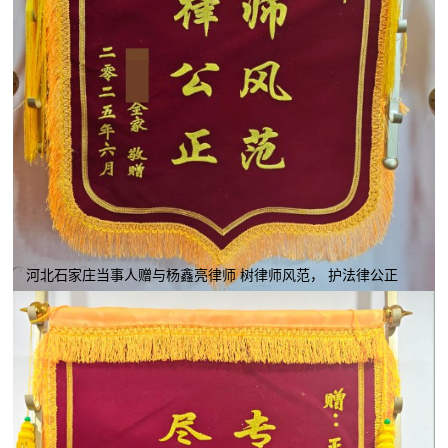
河北石家庄当事人赠与杨鑫亮律师 树律师风范， 护法律公正