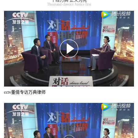
千经万典 正义为先
Thousand classics Justice first
cctv董倩专访万典律师