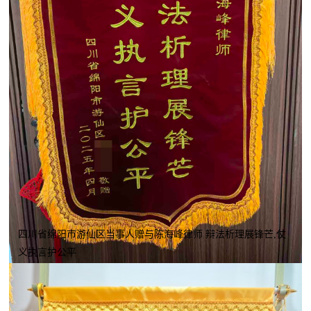
四川省绵阳市游仙区当事人赠与陈海峰律师 辩法析理展锋芒,仗
义执言护公平