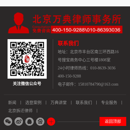
联系我们
地址：
北京市丰台区南三环西路16
号搜宝商务中心三号楼1808室
24小时律师热线：010-8639-3036
400-150-9288
关注微信公众号
电子邮件：15810784790@163.com
新闻
选登案例
万典讲堂
联系我们
专业服务
北京拆迁律师
返回顶部