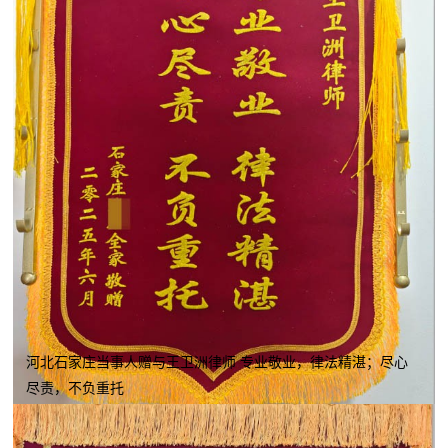
河北石家庄当事人赠与王卫洲律师 专业敬业，律法精湛；尽心
尽责，不负重托