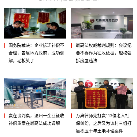
国务院裁决：企业拆迁补偿不
最高法权威裁判规则：会议纪
合理，告赢地方政府，成功调
要不得作为征收依据，越权强
解，老板笑了
拆房屋违法
赢在谈判桌，温州一企业征收
万典律师先打赢113位老人社
补偿重案在最高法成功调解
保纠纷，之后又为该村三组打
赢积压十年土地补偿案件