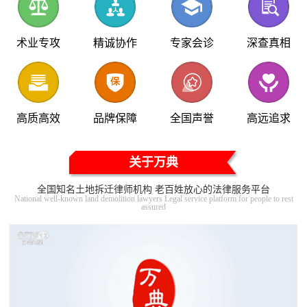
术业专攻
精诚协作
专家会诊
深查真相
高质高效
品牌保障
全国声誉
高远追求
关于万典
全国知名土地拆迁律师机构 老百姓放心的法律服务平台
National well-known land demolition lawyers Legal service platform for people to rest
assured