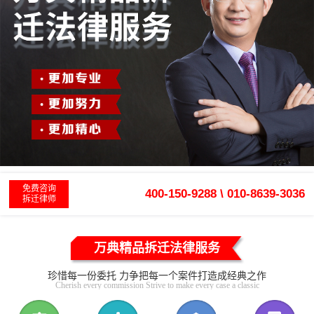
免费咨询
400-150-9288 \ 010-8639-3036
拆迁律师
万典精品拆迁法律服务
珍惜每一份委托 力争把每一个案件打造成经典之作
Cherish every commission Strive to make every case a classic