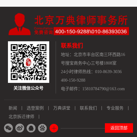
联系我们
地址：
北京市丰台区南三环西路16
号搜宝商务中心三号楼1808室
24小时律师热线：010-8639-3036
400-150-9288
关注微信公众号
电子邮件：15810784790@163.com
新闻
选登案例
万典讲堂
联系我们
专业服务
北京拆迁律师
返回顶部