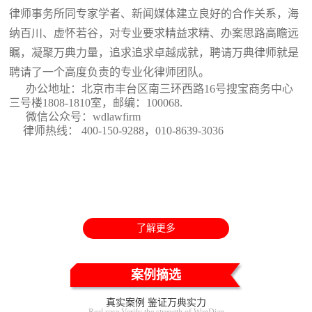
律师事务所同专家学者、新闻媒体建立良好的合作关系，海
纳百川、虚怀若谷，对专业要求精益求精、办案思路高瞻远
瞩，凝聚万典力量，追求追求卓越成就，聘请万典律师就是
聘请了一个高度负责的专业化律师团队。
办公地址：北京市丰台区南三环西路16号搜宝商务中心
三号楼1808-1810室
，邮编：100068.
微信公众号：wdlawfirm
律师热线： 400-150-9288，010-8639-3036
了解更多
案例摘选
真实案例 鉴证万典实力
Real case Verify the strength of WanDian