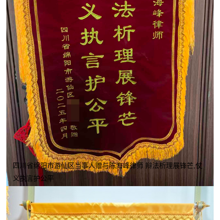
四川省绵阳市游仙区当事人赠与陈海峰律师 辩法析理展锋芒,仗
义执言护公平