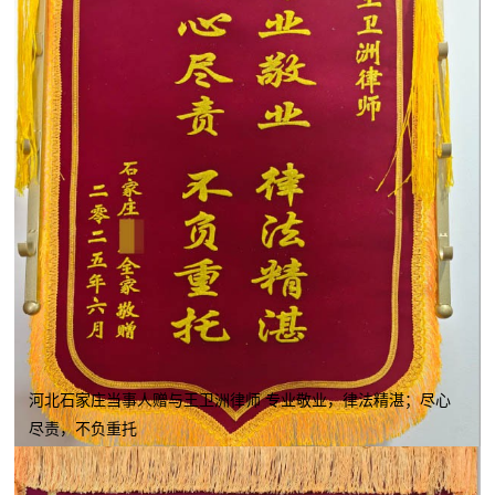
河北石家庄当事人赠与王卫洲律师 专业敬业，律法精湛；尽心
尽责，不负重托