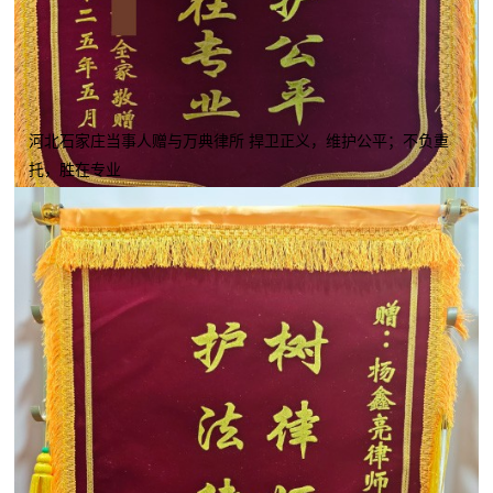
河北石家庄当事人赠与万典律所 捍卫正义，维护公平；不负重
托，胜在专业