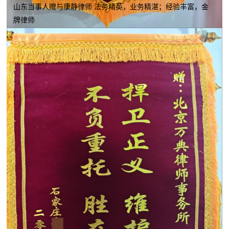
山东当事人赠与康静律师 法务精英，业务精湛；经验丰富，金
牌律师