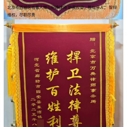
北京市西城区当事人赠与纪峥律师 护我权益，胜似亲人； 智辩
维权，尽职尽责