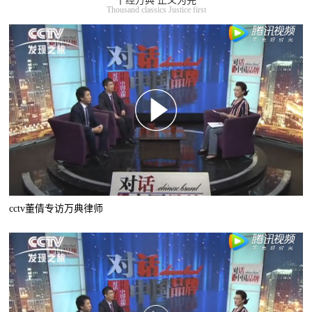
千经万典 正义为先
Thousand classics Justice first
cctv董倩专访万典律师