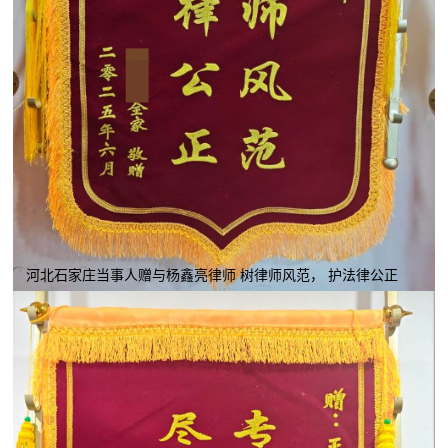
河北石家庄当事人赠与杨鑫亮律师 树律师风范， 护法律公正