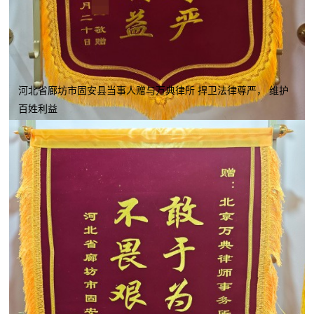
河北省廊坊市固安县当事人赠与万典律所 捍卫法律尊严， 维护
百姓利益