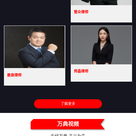
管众律师
师晶律师
姜泉律师
了解更多
万典视频