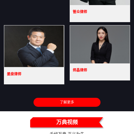
管众律师
师晶律师
姜泉律师
了解更多
万典视频