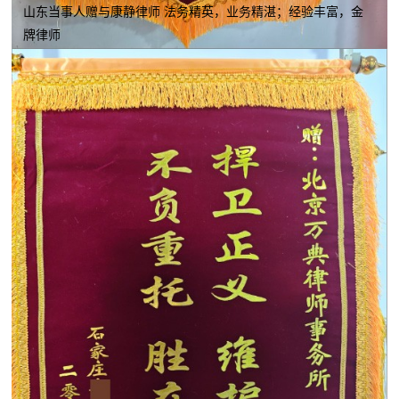
山东当事人赠与康静律师 法务精英，业务精湛；经验丰富，金
牌律师