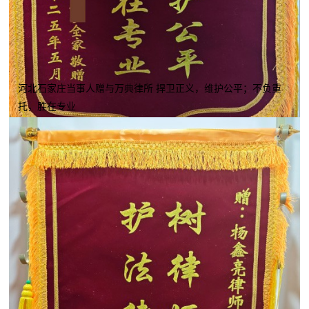
河北石家庄当事人赠与万典律所 捍卫正义，维护公平；不负重
托，胜在专业