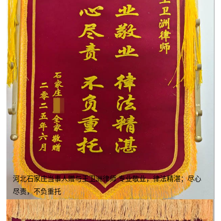
河北石家庄当事人赠与王卫洲律师 专业敬业，律法精湛；尽心
尽责，不负重托