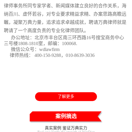
律师事务所同专家学者、新闻媒体建立良好的合作关系，海
纳百川、虚怀若谷，对专业要求精益求精、办案思路高瞻远
瞩，凝聚万典力量，追求追求卓越成就，聘请万典律师就是
聘请了一个高度负责的专业化律师团队。
办公地址：北京市丰台区南三环西路16号搜宝商务中心
三号楼1808-1810室
，邮编：100068.
微信公众号：wdlawfirm
律师热线： 400-150-9288，010-8639-3036
了解更多
案例摘选
真实案例 鉴证万典实力
Real case Verify the strength of WanDian