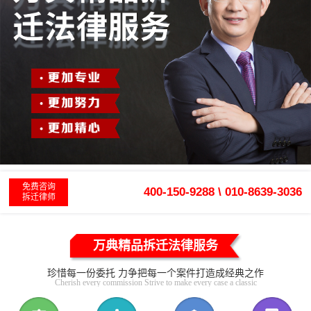
免费咨询
400-150-9288 \ 010-8639-3036
拆迁律师
万典精品拆迁法律服务
珍惜每一份委托 力争把每一个案件打造成经典之作
Cherish every commission Strive to make every case a classic