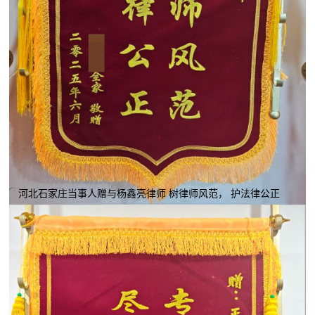
河北石家庄当事人赠与杨鑫亮律师 树律师风范， 护法律公正