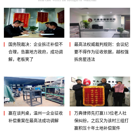
国务院裁决：企业拆迁补偿不
最高法权威裁判规则：会议纪
合理，告赢地方政府，成功调
要不得作为征收依据，越权强
解，老板笑了
拆房屋违法
赢在谈判桌，温州一企业征收
万典律师先打赢113位老人社
补偿重案在最高法成功调解
保纠纷，之后又为该村三组打
赢积压十年土地补偿案件