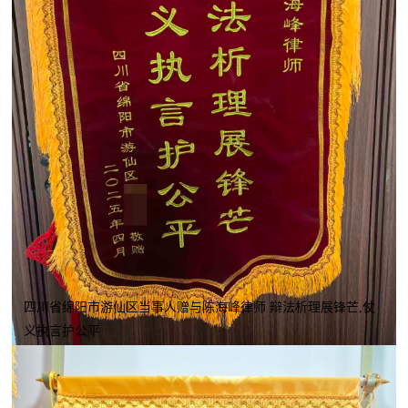
四川省绵阳市游仙区当事人赠与陈海峰律师 辩法析理展锋芒,仗
义执言护公平