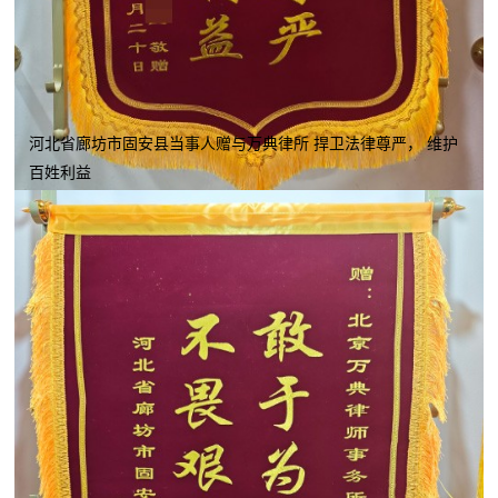
河北省廊坊市固安县当事人赠与万典律所 捍卫法律尊严， 维护
百姓利益