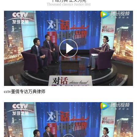
千经万典 正义为先
Thousand classics Justice first
cctv董倩专访万典律师