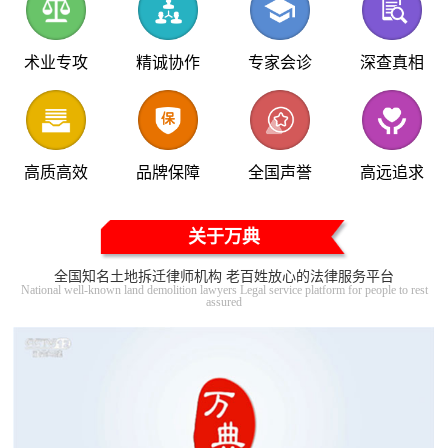
术业专攻
精诚协作
专家会诊
深查真相
高质高效
品牌保障
全国声誉
高远追求
关于万典
全国知名土地拆迁律师机构 老百姓放心的法律服务平台
National well-known land demolition lawyers Legal service platform for people to rest
assured