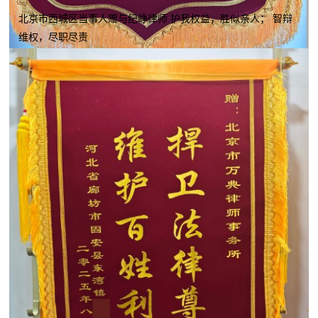
北京市西城区当事人赠与纪峥律师 护我权益，胜似亲人； 智辩
维权，尽职尽责