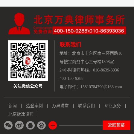
联系我们
地址：
北京市丰台区南三环西路16
号搜宝商务中心三号楼1808室
24小时律师热线：010-8639-3036
400-150-9288
关注微信公众号
电子邮件：15810784790@163.com
新闻
选登案例
万典讲堂
联系我们
专业服务
北京拆迁律师
返回顶部