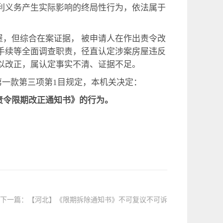
利义务产生实际影响的终局性行为，依法属于
屋，但综合在案证据， 被申请人在作出责令改
手续等全面调查职责，径直认定涉案房屋违反
以改正，属认定事实不清、证据不足。
一款第三项第1目规定，本机关决定：
号《责令限期改正通知书》的行为。
下一篇：
【河北】《限期拆除通知书》不可复议不可诉
讼？看看省高院如何判！