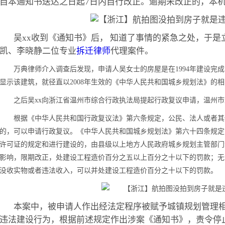
自本通知书送达之日起7日内自行改正。逾期未改正的，本机
吴xx收到《通知书》后， 知道了事情的紧急之处，于
凯、李晓静二位专业
拆迁律师
代理案件。
万典律师介入调查后发现，申请人吴女士的房屋是在1994年建设完成
显示该建筑，就径直以2008年生效的《中华人民共和国城乡规划法》的
之后吴xx向浙江省温州市综合行政执法局提起行政复议申请，温州
根据《中华人民共和国行政复议法》第六条规定，公民、法人或者其
的，可以申请行政复议。《中华人民共和国城乡规划法》第六十四条规定
许可证的规定和进行建设的，由县级以上地方人民政府城乡规划主管部门
影响，限期改正，处建设工程造价百分之五以上百分之十以下的罚款；无
没收实物或者违法收入，可以并处建设工程造价百分之十以下的罚款。
本案中，被申请人作出经法定程序被赋予城镇规划管理
违法建设行为，根据前述规定作出涉案《通知书》，责令停