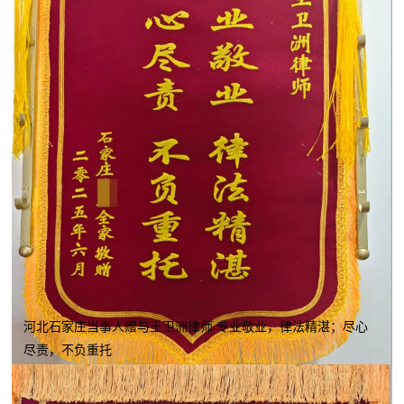
河北石家庄当事人赠与王卫洲律师 专业敬业，律法精湛；尽心
尽责，不负重托