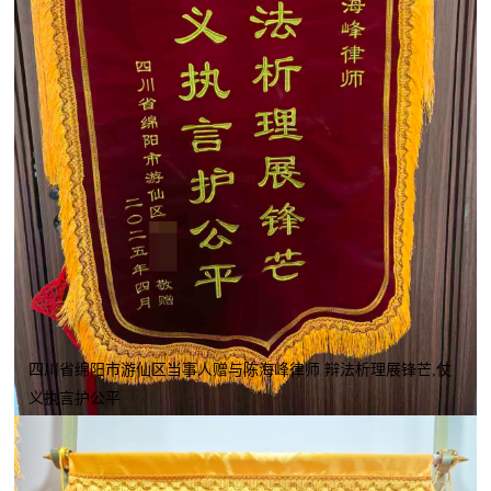
四川省绵阳市游仙区当事人赠与陈海峰律师 辩法析理展锋芒,仗
义执言护公平