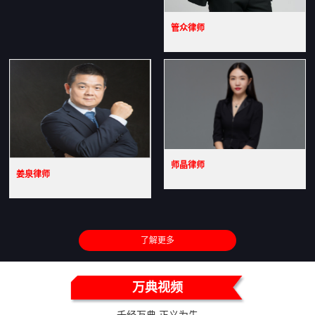
管众律师
师晶律师
姜泉律师
了解更多
万典视频