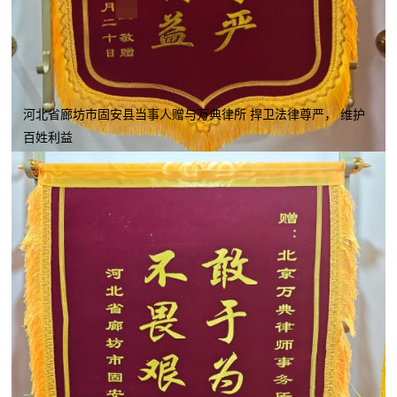
河北省廊坊市固安县当事人赠与万典律所 捍卫法律尊严， 维护
百姓利益