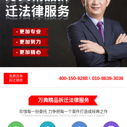
免费咨询
400-150-9288 \ 010-8639-3036
拆迁律师
万典精品拆迁法律服务
珍惜每一份委托 力争把每一个案件打造成经典之作
Cherish every commission Strive to make every case a classic