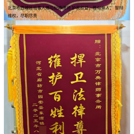
北京市西城区当事人赠与纪峥律师 护我权益，胜似亲人； 智辩
维权，尽职尽责