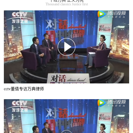
千经万典 正义为先
Thousand classics Justice first
cctv董倩专访万典律师