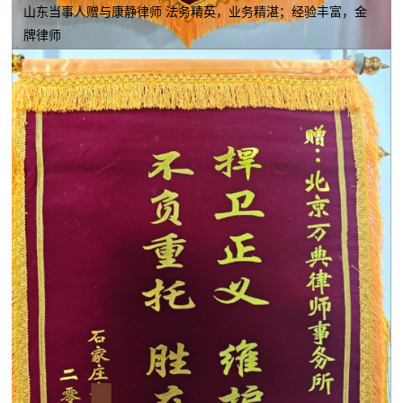
山东当事人赠与康静律师 法务精英，业务精湛；经验丰富，金
牌律师