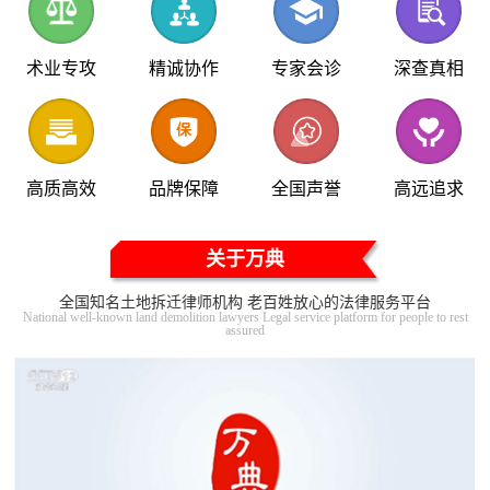
术业专攻
精诚协作
专家会诊
深查真相
高质高效
品牌保障
全国声誉
高远追求
关于万典
全国知名土地拆迁律师机构 老百姓放心的法律服务平台
National well-known land demolition lawyers Legal service platform for people to rest
assured