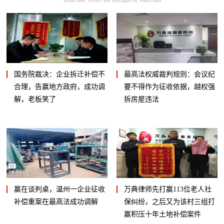
国务院裁决：企业拆迁补偿不
最高法权威裁判规则：会议纪
合理，告赢地方政府，成功调
要不得作为征收依据，越权强
解，老板笑了
拆房屋违法
赢在谈判桌，温州一企业征收
万典律师先打赢113位老人社
补偿重案在最高法成功调解
保纠纷，之后又为该村三组打
赢积压十年土地补偿案件