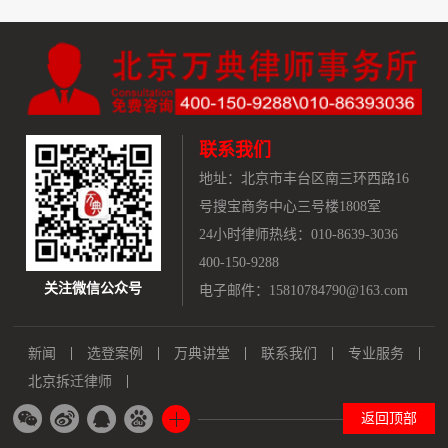
联系我们
地址：
北京市丰台区南三环西路16
号搜宝商务中心三号楼1808室
24小时律师热线：010-8639-3036
400-150-9288
关注微信公众号
电子邮件：15810784790@163.com
新闻
选登案例
万典讲堂
联系我们
专业服务
北京拆迁律师
返回顶部