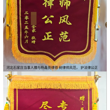
河北石家庄当事人赠与杨鑫亮律师 树律师风范， 护法律公正