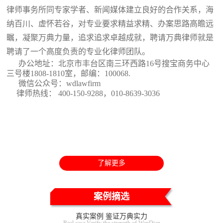
律师事务所同专家学者、新闻媒体建立良好的合作关系，海
纳百川、虚怀若谷，对专业要求精益求精、办案思路高瞻远
瞩，凝聚万典力量，追求追求卓越成就，聘请万典律师就是
聘请了一个高度负责的专业化律师团队。
办公地址：北京市丰台区南三环西路16号搜宝商务中心
三号楼1808-1810室
，邮编：100068.
微信公众号：wdlawfirm
律师热线： 400-150-9288，010-8639-3036
了解更多
案例摘选
真实案例 鉴证万典实力
Real case Verify the strength of WanDian