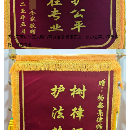
河北石家庄当事人赠与万典律所 捍卫正义，维护公平；不负重
托，胜在专业