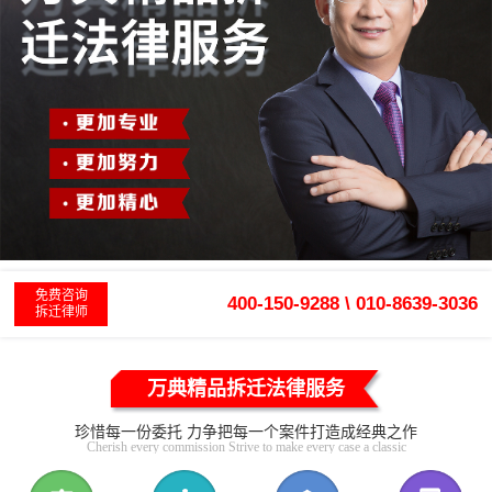
免费咨询
400-150-9288 \ 010-8639-3036
拆迁律师
万典精品拆迁法律服务
珍惜每一份委托 力争把每一个案件打造成经典之作
Cherish every commission Strive to make every case a classic