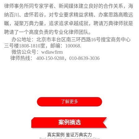
律师事务所同专家学者、新闻媒体建立良好的合作关系，海
纳百川、虚怀若谷，对专业要求精益求精、办案思路高瞻远
瞩，凝聚万典力量，追求追求卓越成就，聘请万典律师就是
聘请了一个高度负责的专业化律师团队。
办公地址：北京市丰台区南三环西路16号搜宝商务中心
三号楼1808-1810室
，邮编：100068.
微信公众号：wdlawfirm
律师热线： 400-150-9288，010-8639-3036
了解更多
案例摘选
真实案例 鉴证万典实力
Real case Verify the strength of WanDian