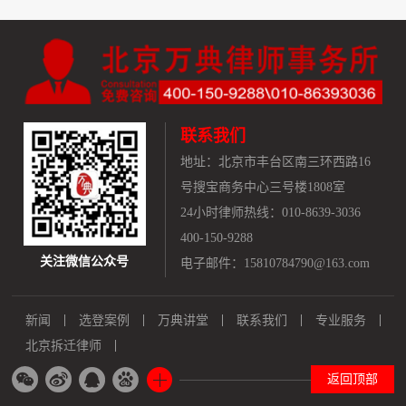
联系我们
地址：
北京市丰台区南三环西路16
号搜宝商务中心三号楼1808室
24小时律师热线：010-8639-3036
400-150-9288
关注微信公众号
电子邮件：15810784790@163.com
新闻
选登案例
万典讲堂
联系我们
专业服务
北京拆迁律师
返回顶部