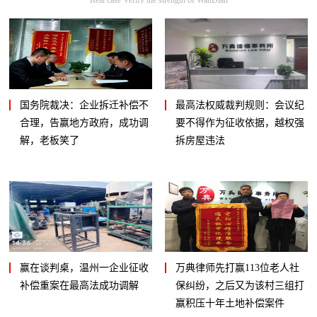
国务院裁决：企业拆迁补偿不
最高法权威裁判规则：会议纪
合理，告赢地方政府，成功调
要不得作为征收依据，越权强
解，老板笑了
拆房屋违法
赢在谈判桌，温州一企业征收
万典律师先打赢113位老人社
补偿重案在最高法成功调解
保纠纷，之后又为该村三组打
赢积压十年土地补偿案件