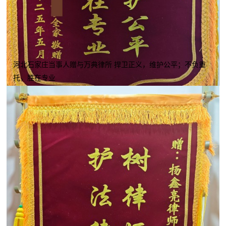
河北石家庄当事人赠与万典律所 捍卫正义，维护公平；不负重
托，胜在专业