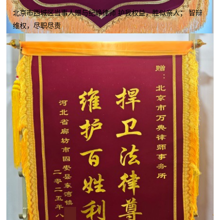
北京市西城区当事人赠与纪峥律师 护我权益，胜似亲人； 智辩
维权，尽职尽责