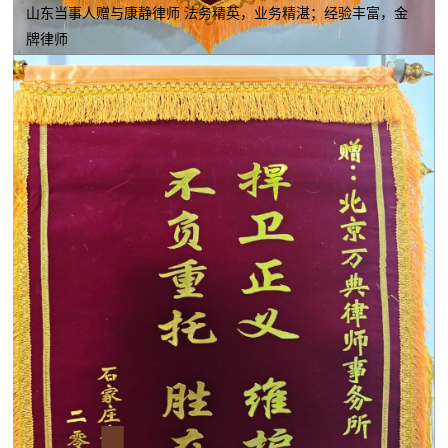
山东当事人赠与康静律师 法务精英，业务精湛；经验丰富，金
牌律师