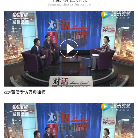
千经万典 正义为先
Thousand classics Justice first
cctv董倩专访万典律师