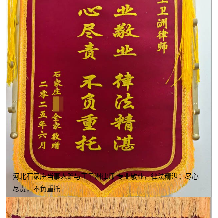
河北石家庄当事人赠与王卫洲律师 专业敬业，律法精湛；尽心
尽责，不负重托