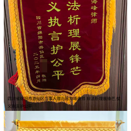
四川省绵阳市游仙区当事人赠与陈海峰律师 辩法析理展锋芒,仗
义执言护公平