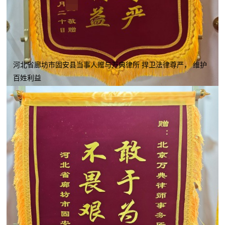
河北省廊坊市固安县当事人赠与万典律所 捍卫法律尊严， 维护
百姓利益