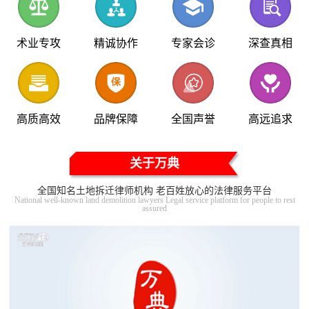
术业专攻
精诚协作
专家会诊
深查真相
高质高效
品牌保障
全国声誉
高远追求
关于万典
全国知名土地拆迁律师机构 老百姓放心的法律服务平台
National well-known land demolition lawyers Legal service platform for people to rest
assured