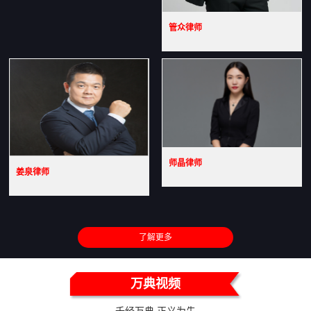
管众律师
师晶律师
姜泉律师
了解更多
万典视频