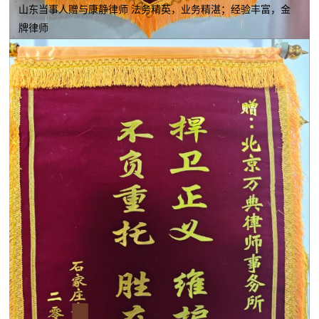
山东当事人赠与康静律师 法务精英，业务精湛；经验丰富，金
牌律师