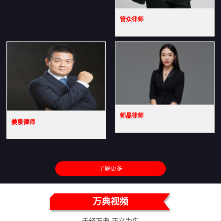
管众律师
师晶律师
姜泉律师
了解更多
万典视频