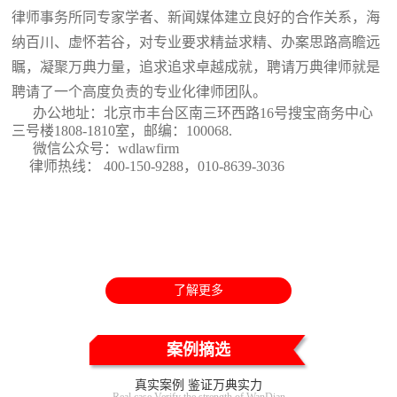
律师事务所同专家学者、新闻媒体建立良好的合作关系，海
纳百川、虚怀若谷，对专业要求精益求精、办案思路高瞻远
瞩，凝聚万典力量，追求追求卓越成就，聘请万典律师就是
聘请了一个高度负责的专业化律师团队。
办公地址：北京市丰台区南三环西路16号搜宝商务中心
三号楼1808-1810室
，邮编：100068.
微信公众号：wdlawfirm
律师热线： 400-150-9288，010-8639-3036
了解更多
案例摘选
真实案例 鉴证万典实力
Real case Verify the strength of WanDian