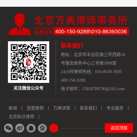
联系我们
地址：
北京市丰台区南三环西路16
号搜宝商务中心三号楼1808室
24小时律师热线：010-8639-3036
400-150-9288
关注微信公众号
电子邮件：15810784790@163.com
新闻
选登案例
万典讲堂
联系我们
专业服务
北京拆迁律师
返回顶部