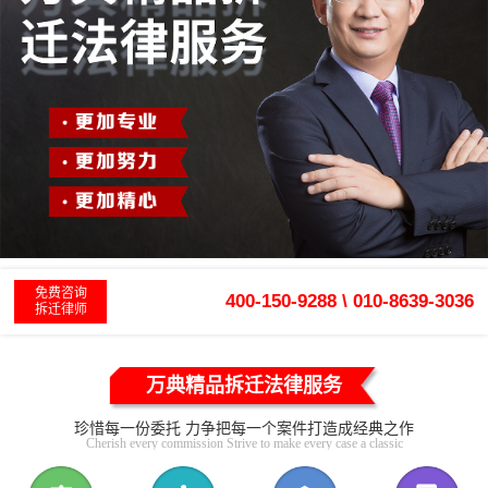
免费咨询
400-150-9288 \ 010-8639-3036
拆迁律师
万典精品拆迁法律服务
珍惜每一份委托 力争把每一个案件打造成经典之作
Cherish every commission Strive to make every case a classic