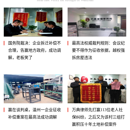
国务院裁决：企业拆迁补偿不
最高法权威裁判规则：会议纪
合理，告赢地方政府，成功调
要不得作为征收依据，越权强
解，老板笑了
拆房屋违法
赢在谈判桌，温州一企业征收
万典律师先打赢113位老人社
补偿重案在最高法成功调解
保纠纷，之后又为该村三组打
赢积压十年土地补偿案件