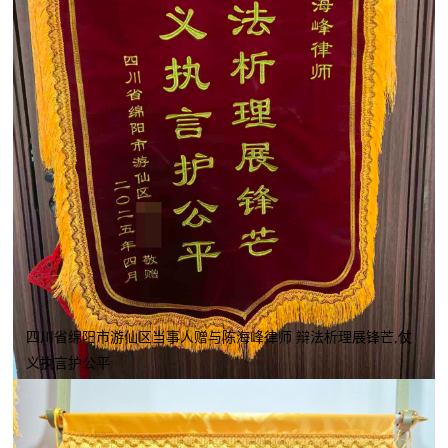
四川省绵阳市游仙区当事人赠与陈海峰律师 辩法析理展锋芒,仗
义执言护公平