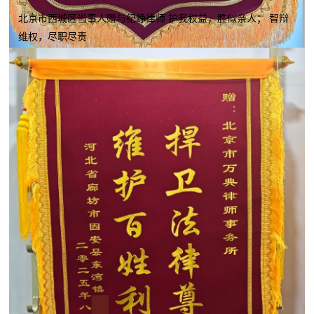
北京市西城区当事人赠与纪峥律师 护我权益，胜似亲人； 智辩
维权，尽职尽责