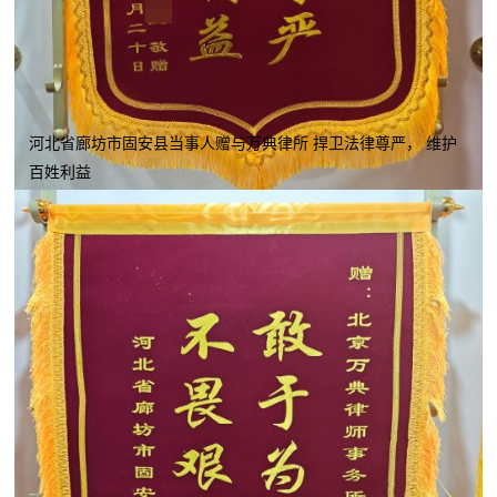
河北省廊坊市固安县当事人赠与万典律所 捍卫法律尊严， 维护
百姓利益