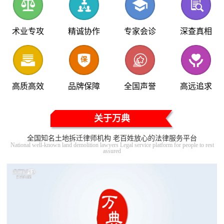
术业专攻
精诚协作
专家会诊
深查真相
高质高效
品牌保障
全国声誉
高远追求
关于万典
全国知名土地拆迁律师机构 老百姓放心的法律服务平台
National well-known land demolition lawyers Legal service platform for people to rest
assured