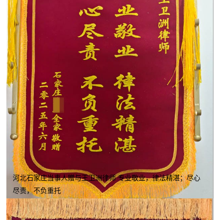
河北石家庄当事人赠与王卫洲律师 专业敬业，律法精湛；尽心
尽责，不负重托