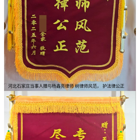
河北石家庄当事人赠与杨鑫亮律师 树律师风范， 护法律公正