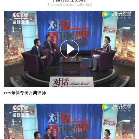
千经万典 正义为先
Thousand classics Justice first
cctv董倩专访万典律师