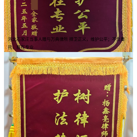
河北石家庄当事人赠与万典律所 捍卫正义，维护公平；不负重
托，胜在专业