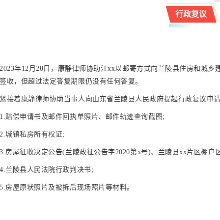
行政复议
2023年12月28日，康静律师协助江xx以邮寄方式向兰陵县住房和城乡
签收，但超过法定答复期限仍没有任何答复。
紧接着康静律师协助当事人向山东省兰陵县人民政府提起行政复议申
1.赔偿申请书及邮件回执单照片、邮件轨迹查询截图;
2.城镇私房所有权证;
3.房屋征收决定公告(兰陵政征公告字2020第x号)、兰陵县xx片区棚
4.兰陵县人民法院行政判决书;
5.房屋原状照片及被拆后现场照片等材料。