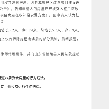
使用权并建有房屋。因县城棚户区改造项目建设需
决定公告》，告知申请人的房屋已经被列入棚户区改
造项目房屋征收补偿安置方案》。
因申请人认为征
协议。
3.2米，宽0.24米，院墙长5.3米，高2.9米。
地上仅有拆除房屋废墟后的部分残渣，后经报警，
静律师代理案件，并
向山东省兰陵县人民法院提起
x街道xx居委会房屋的行为违法。
事宜，也没有进行任何赔偿。