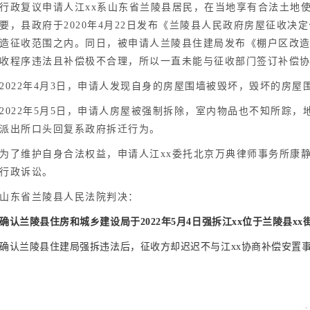
行政复议申请人江xx系山东省兰陵县居民，在当地享有合法土地
要，县政府于2020年4月22日发布《兰陵县人民政府房屋征收
造征收范围之内。同日，被申请人兰陵县住建局发布《棚户区改
收程序违法且补偿极不合理，所以一直未能与征收部门签订补偿
2022年4月3日，申请人发现自身的房屋围墙被毁坏，毁坏的房屋围墙长
2022年5月5日，
申请人
房屋被强制拆除，室内物品也不知所踪，
派出所口头回复系政府拆迁行为。
为了维护自身合法权益，申请人江xx委托北京万典律师事务所康
行政诉讼。
山东省兰陵县人民法院判决：
确认兰陵县住房和城乡建设局于2022年5月4日强拆江xx位于兰陵县x
确认兰陵县住建局强拆违法后，征收方却迟迟不与江xx协商补偿安置