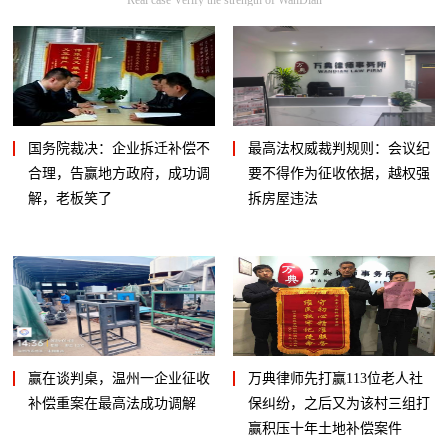
国务院裁决：企业拆迁补偿不
最高法权威裁判规则：会议纪
合理，告赢地方政府，成功调
要不得作为征收依据，越权强
解，老板笑了
拆房屋违法
赢在谈判桌，温州一企业征收
万典律师先打赢113位老人社
补偿重案在最高法成功调解
保纠纷，之后又为该村三组打
赢积压十年土地补偿案件