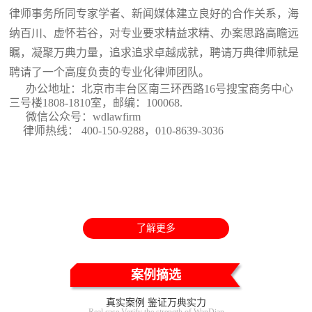
律师事务所同专家学者、新闻媒体建立良好的合作关系，海
纳百川、虚怀若谷，对专业要求精益求精、办案思路高瞻远
瞩，凝聚万典力量，追求追求卓越成就，聘请万典律师就是
聘请了一个高度负责的专业化律师团队。
办公地址：北京市丰台区南三环西路16号搜宝商务中心
三号楼1808-1810室
，邮编：100068.
微信公众号：wdlawfirm
律师热线： 400-150-9288，010-8639-3036
了解更多
案例摘选
真实案例 鉴证万典实力
Real case Verify the strength of WanDian