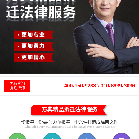
免费咨询
400-150-9288 \ 010-8639-3036
拆迁律师
万典精品拆迁法律服务
珍惜每一份委托 力争把每一个案件打造成经典之作
Cherish every commission Strive to make every case a classic