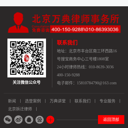
联系我们
地址：
北京市丰台区南三环西路16
号搜宝商务中心三号楼1808室
24小时律师热线：010-8639-3036
400-150-9288
关注微信公众号
电子邮件：15810784790@163.com
新闻
选登案例
万典讲堂
联系我们
专业服务
北京拆迁律师
返回顶部