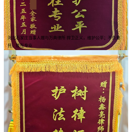
河北石家庄当事人赠与万典律所 捍卫正义，维护公平；不负重
托，胜在专业