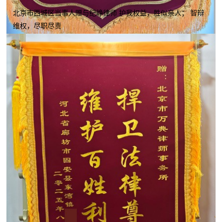
北京市西城区当事人赠与纪峥律师 护我权益，胜似亲人； 智辩
维权，尽职尽责