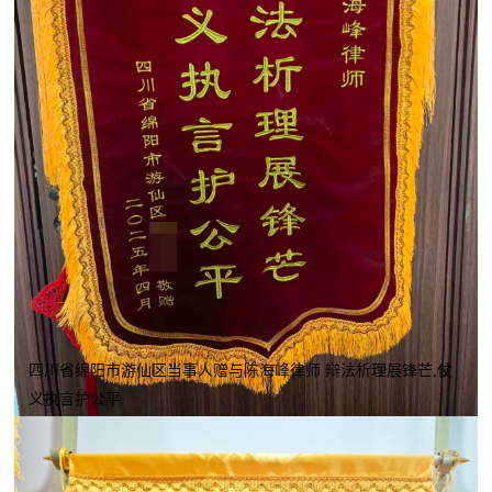
四川省绵阳市游仙区当事人赠与陈海峰律师 辩法析理展锋芒,仗
义执言护公平