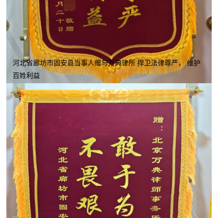
河北省廊坊市固安县当事人赠与万典律所 捍卫法律尊严， 维护
百姓利益