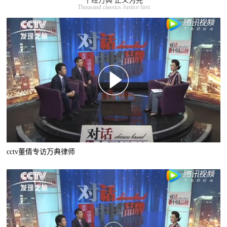
千经万典 正义为先
Thousand classics Justice first
cctv董倩专访万典律师