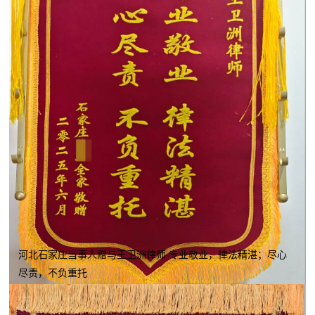
河北石家庄当事人赠与王卫洲律师 专业敬业，律法精湛；尽心
尽责，不负重托