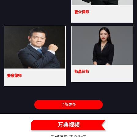
管众律师
师晶律师
姜泉律师
了解更多
万典视频