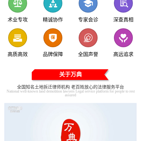
术业专攻
精诚协作
专家会诊
深查真相
高质高效
品牌保障
全国声誉
高远追求
关于万典
全国知名土地拆迁律师机构 老百姓放心的法律服务平台
National well-known land demolition lawyers Legal service platform for people to rest
assured