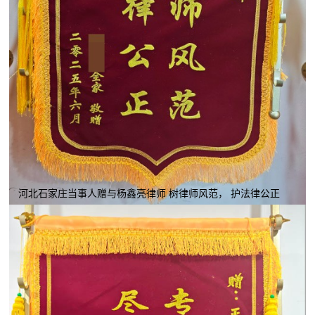
河北石家庄当事人赠与杨鑫亮律师 树律师风范， 护法律公正