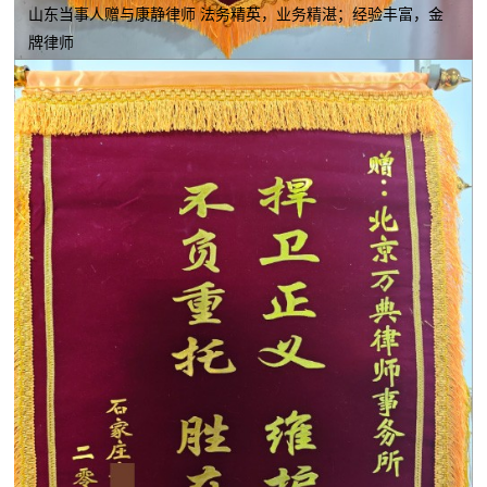
山东当事人赠与康静律师 法务精英，业务精湛；经验丰富，金
牌律师