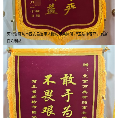
河北省廊坊市固安县当事人赠与万典律所 捍卫法律尊严， 维护
百姓利益