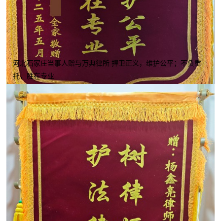
河北石家庄当事人赠与万典律所 捍卫正义，维护公平；不负重
托，胜在专业