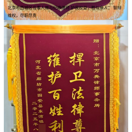
北京市西城区当事人赠与纪峥律师 护我权益，胜似亲人； 智辩
维权，尽职尽责