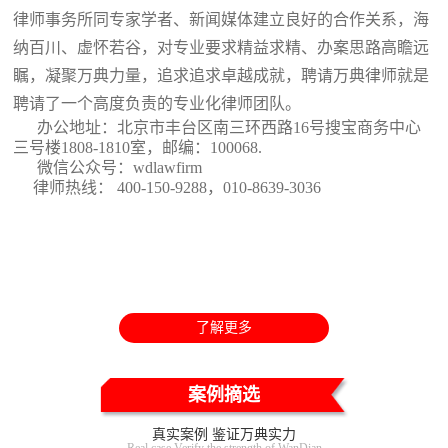
律师事务所同专家学者、新闻媒体建立良好的合作关系，海
纳百川、虚怀若谷，对专业要求精益求精、办案思路高瞻远
瞩，凝聚万典力量，追求追求卓越成就，聘请万典律师就是
聘请了一个高度负责的专业化律师团队。
办公地址：北京市丰台区南三环西路16号搜宝商务中心
三号楼1808-1810室
，邮编：100068.
微信公众号：wdlawfirm
律师热线： 400-150-9288，010-8639-3036
了解更多
案例摘选
真实案例 鉴证万典实力
Real case Verify the strength of WanDian