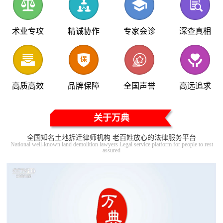
术业专攻
精诚协作
专家会诊
深查真相
高质高效
品牌保障
全国声誉
高远追求
关于万典
全国知名土地拆迁律师机构 老百姓放心的法律服务平台
National well-known land demolition lawyers Legal service platform for people to rest
assured