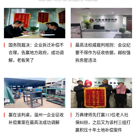
国务院裁决：企业拆迁补偿不
最高法权威裁判规则：会议纪
合理，告赢地方政府，成功调
要不得作为征收依据，越权强
解，老板笑了
拆房屋违法
赢在谈判桌，温州一企业征收
万典律师先打赢113位老人社
补偿重案在最高法成功调解
保纠纷，之后又为该村三组打
赢积压十年土地补偿案件