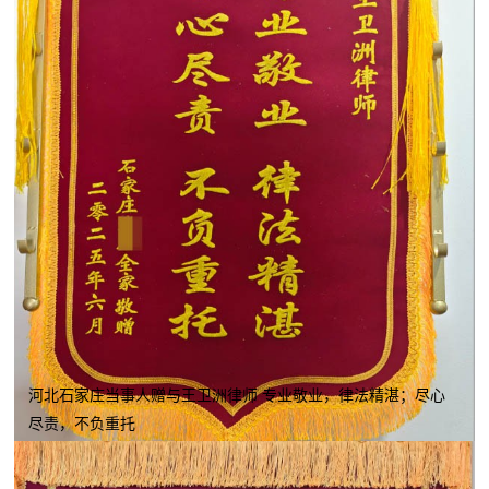
河北石家庄当事人赠与王卫洲律师 专业敬业，律法精湛；尽心
尽责，不负重托