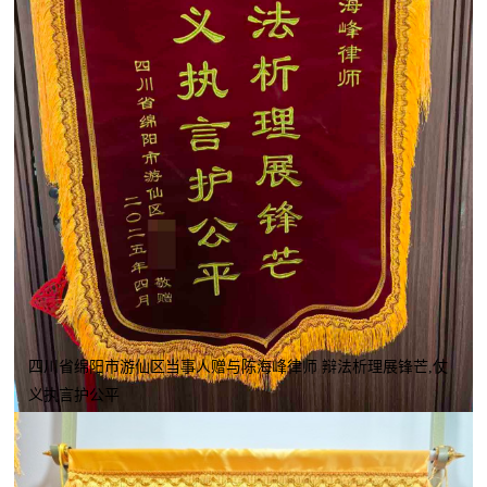
四川省绵阳市游仙区当事人赠与陈海峰律师 辩法析理展锋芒,仗
义执言护公平