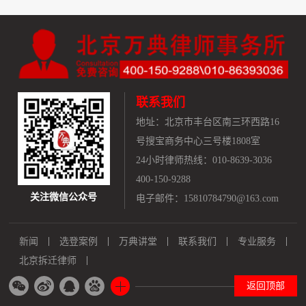
联系我们
地址：
北京市丰台区南三环西路16
号搜宝商务中心三号楼1808室
24小时律师热线：010-8639-3036
400-150-9288
关注微信公众号
电子邮件：15810784790@163.com
新闻
选登案例
万典讲堂
联系我们
专业服务
北京拆迁律师
返回顶部