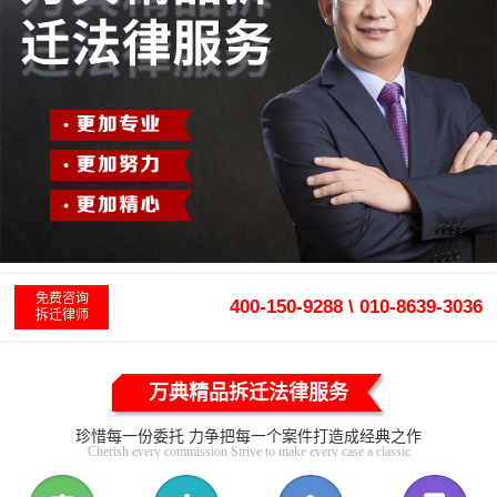
免费咨询
400-150-9288 \ 010-8639-3036
拆迁律师
万典精品拆迁法律服务
珍惜每一份委托 力争把每一个案件打造成经典之作
Cherish every commission Strive to make every case a classic