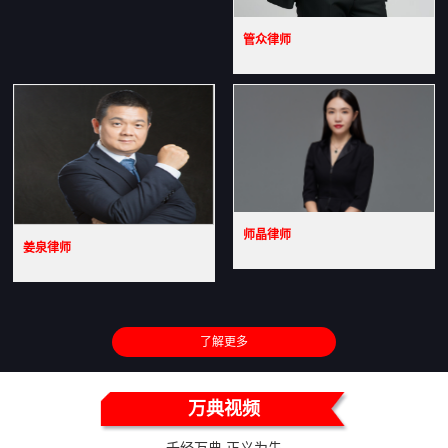
管众律师
师晶律师
姜泉律师
了解更多
万典视频