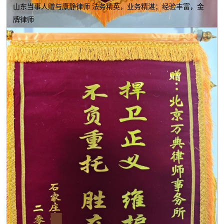
山东当事人赠与康静律师 法务精英，业务精湛；经验丰富，金
牌律师