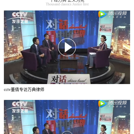
千经万典 正义为先
Thousand classics Justice first
cctv董倩专访万典律师