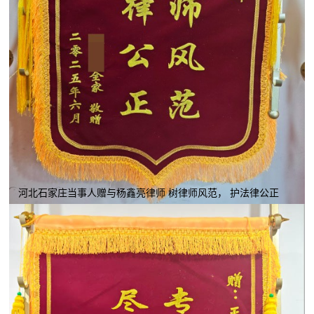
河北石家庄当事人赠与杨鑫亮律师 树律师风范， 护法律公正