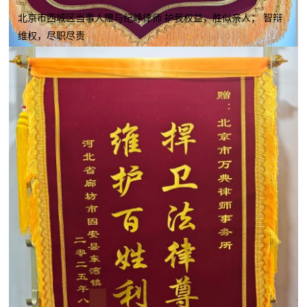
北京市西城区当事人赠与纪峥律师 护我权益，胜似亲人； 智辩
维权，尽职尽责