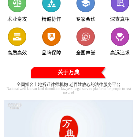
术业专攻
精诚协作
专家会诊
深查真相
高质高效
品牌保障
全国声誉
高远追求
关于万典
全国知名土地拆迁律师机构 老百姓放心的法律服务平台
National well-known land demolition lawyers Legal service platform for people to rest
assured