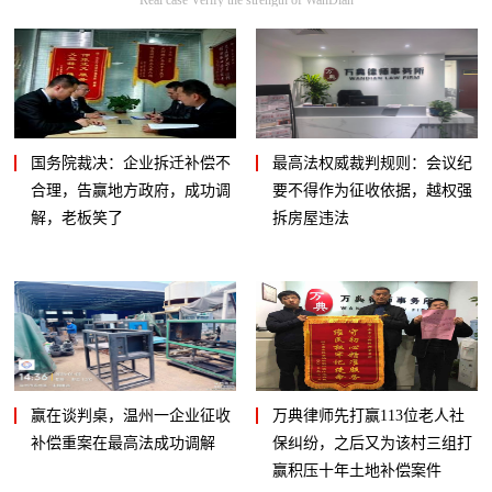
国务院裁决：企业拆迁补偿不
最高法权威裁判规则：会议纪
合理，告赢地方政府，成功调
要不得作为征收依据，越权强
解，老板笑了
拆房屋违法
赢在谈判桌，温州一企业征收
万典律师先打赢113位老人社
补偿重案在最高法成功调解
保纠纷，之后又为该村三组打
赢积压十年土地补偿案件