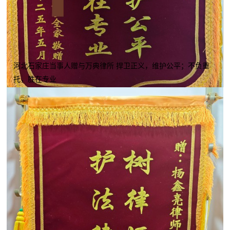
河北石家庄当事人赠与万典律所 捍卫正义，维护公平；不负重
托，胜在专业