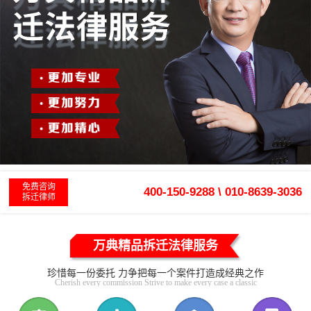
免费咨询
400-150-9288 \ 010-8639-3036
拆迁律师
万典精品拆迁法律服务
珍惜每一份委托 力争把每一个案件打造成经典之作
Cherish every commission Strive to make every case a classic