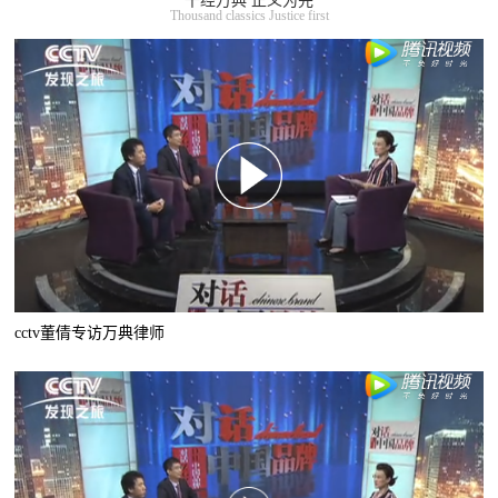
千经万典 正义为先
Thousand classics Justice first
cctv董倩专访万典律师