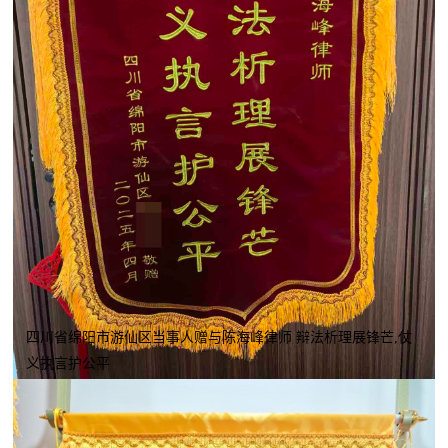
四川省绵阳市游仙区当事人赠与陈海峰律师 辩法析理展锋芒,仗
义执言护公平