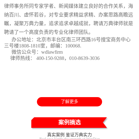
律师事务所同专家学者、新闻媒体建立良好的合作关系，海
纳百川、虚怀若谷，对专业要求精益求精、办案思路高瞻远
瞩，凝聚万典力量，追求追求卓越成就，聘请万典律师就是
聘请了一个高度负责的专业化律师团队。
办公地址：北京市丰台区南三环西路16号搜宝商务中心
三号楼1808-1810室
，邮编：100068.
微信公众号：wdlawfirm
律师热线： 400-150-9288，010-8639-3036
了解更多
案例摘选
真实案例 鉴证万典实力
Real case Verify the strength of WanDian