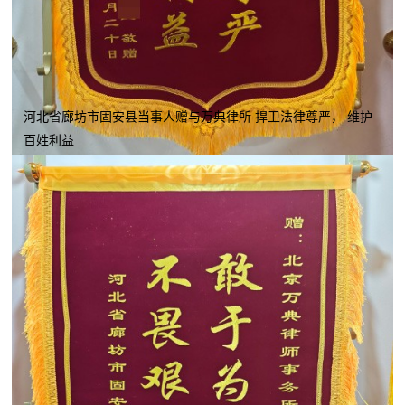
河北省廊坊市固安县当事人赠与万典律所 捍卫法律尊严， 维护
百姓利益