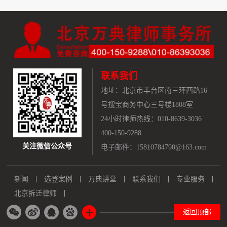
联系我们
地址：
北京市丰台区南三环西路16
号搜宝商务中心三号楼1808室
24小时律师热线：010-8639-3036
400-150-9288
关注微信公众号
电子邮件：15810784790@163.com
新闻
选登案例
万典讲堂
联系我们
专业服务
北京拆迁律师
返回顶部