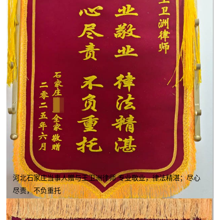
河北石家庄当事人赠与王卫洲律师 专业敬业，律法精湛；尽心
尽责，不负重托