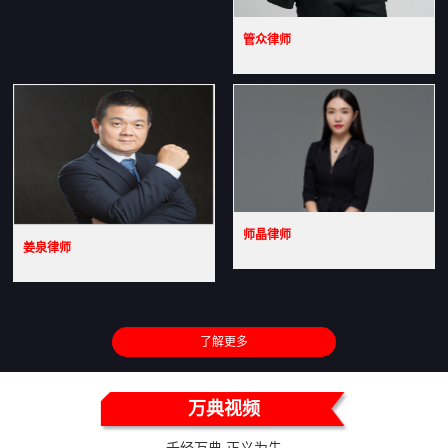
管众律师
师晶律师
姜泉律师
了解更多
万典视频