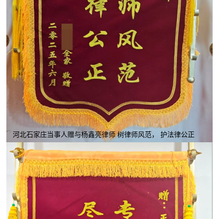
河北石家庄当事人赠与杨鑫亮律师 树律师风范， 护法律公正