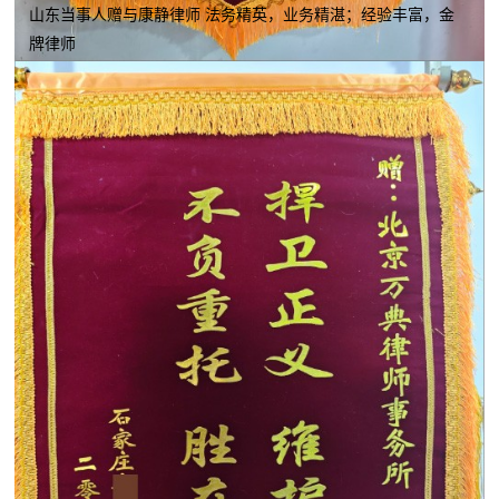
山东当事人赠与康静律师 法务精英，业务精湛；经验丰富，金
牌律师