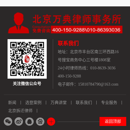
联系我们
地址：
北京市丰台区南三环西路16
号搜宝商务中心三号楼1808室
24小时律师热线：010-8639-3036
400-150-9288
关注微信公众号
电子邮件：15810784790@163.com
新闻
选登案例
万典讲堂
联系我们
专业服务
北京拆迁律师
返回顶部