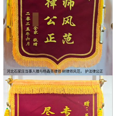
河北石家庄当事人赠与杨鑫亮律师 树律师风范， 护法律公正