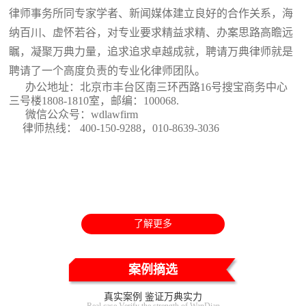
律师事务所同专家学者、新闻媒体建立良好的合作关系，海
纳百川、虚怀若谷，对专业要求精益求精、办案思路高瞻远
瞩，凝聚万典力量，追求追求卓越成就，聘请万典律师就是
聘请了一个高度负责的专业化律师团队。
办公地址：北京市丰台区南三环西路16号搜宝商务中心
三号楼1808-1810室
，邮编：100068.
微信公众号：wdlawfirm
律师热线： 400-150-9288，010-8639-3036
了解更多
案例摘选
真实案例 鉴证万典实力
Real case Verify the strength of WanDian