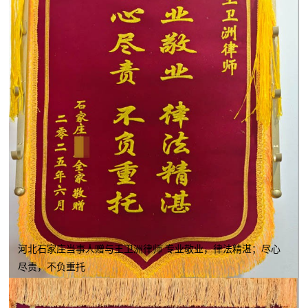
河北石家庄当事人赠与王卫洲律师 专业敬业，律法精湛；尽心
尽责，不负重托