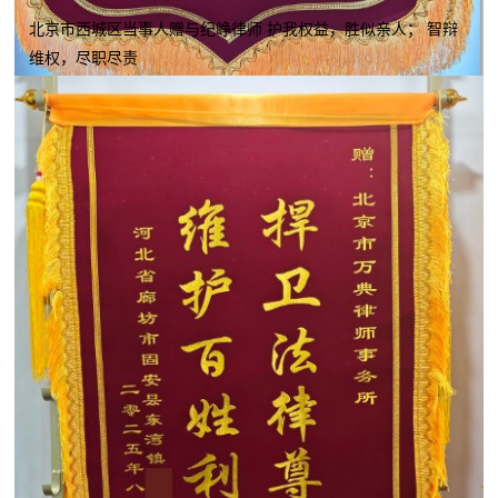
北京市西城区当事人赠与纪峥律师 护我权益，胜似亲人； 智辩
维权，尽职尽责