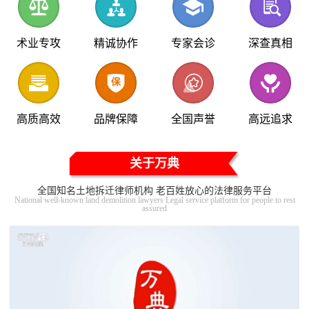
术业专攻
精诚协作
专家会诊
深查真相
高质高效
品牌保障
全国声誉
高远追求
关于万典
全国知名土地拆迁律师机构 老百姓放心的法律服务平台
National well-known land demolition lawyers Legal service platform for people to rest
assured