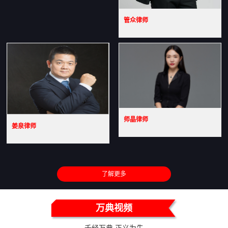
管众律师
师晶律师
姜泉律师
了解更多
万典视频