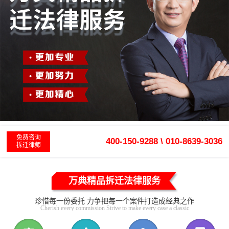
免费咨询
400-150-9288 \ 010-8639-3036
拆迁律师
万典精品拆迁法律服务
珍惜每一份委托 力争把每一个案件打造成经典之作
Cherish every commission Strive to make every case a classic