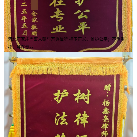
河北石家庄当事人赠与万典律所 捍卫正义，维护公平；不负重
托，胜在专业