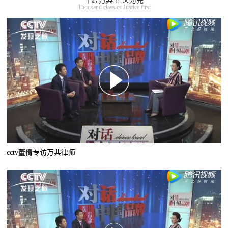
千经万典 正义为先
Thousand classics Justice first
cctv董倩专访万典律师