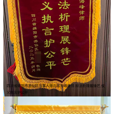
四川省绵阳市游仙区当事人赠与陈海峰律师 辩法析理展锋芒,仗
义执言护公平