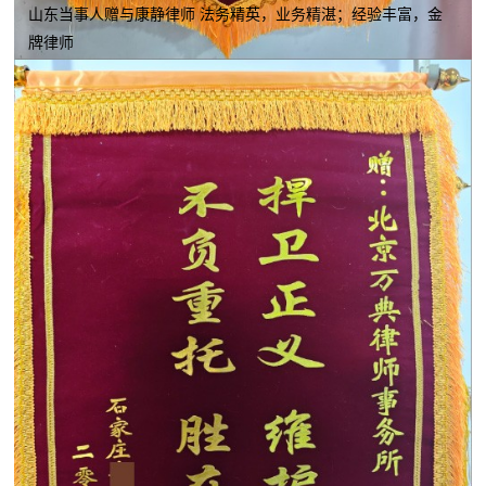
山东当事人赠与康静律师 法务精英，业务精湛；经验丰富，金
牌律师