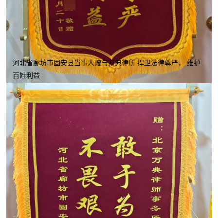
河北省廊坊市固安县当事人赠与万典律所 捍卫法律尊严， 维护
百姓利益