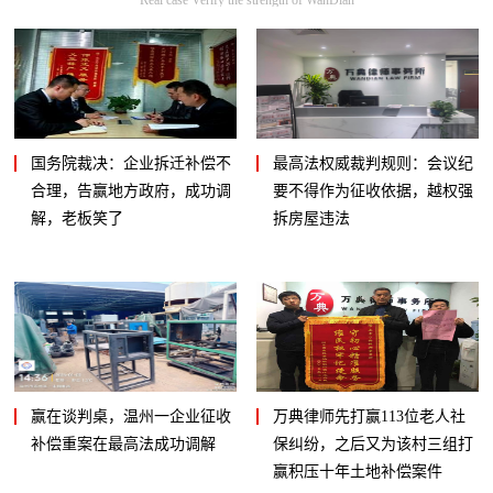
国务院裁决：企业拆迁补偿不
最高法权威裁判规则：会议纪
合理，告赢地方政府，成功调
要不得作为征收依据，越权强
解，老板笑了
拆房屋违法
赢在谈判桌，温州一企业征收
万典律师先打赢113位老人社
补偿重案在最高法成功调解
保纠纷，之后又为该村三组打
赢积压十年土地补偿案件