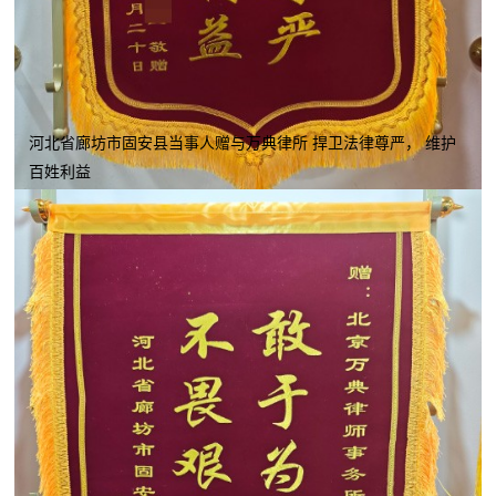
河北省廊坊市固安县当事人赠与万典律所 捍卫法律尊严， 维护
百姓利益