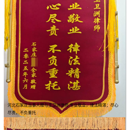
河北石家庄当事人赠与王卫洲律师 专业敬业，律法精湛；尽心
尽责，不负重托