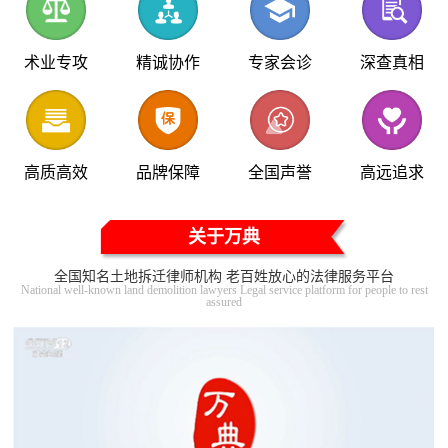
术业专攻
精诚协作
专家会诊
深查真相
高质高效
品牌保障
全国声誉
高远追求
关于万典
全国知名土地拆迁律师机构 老百姓放心的法律服务平台
National well-known land demolition lawyers Legal service platform for people to rest
assured