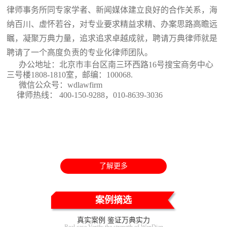
律师事务所同专家学者、新闻媒体建立良好的合作关系，海
纳百川、虚怀若谷，对专业要求精益求精、办案思路高瞻远
瞩，凝聚万典力量，追求追求卓越成就，聘请万典律师就是
聘请了一个高度负责的专业化律师团队。
办公地址：北京市丰台区南三环西路16号搜宝商务中心
三号楼1808-1810室
，邮编：100068.
微信公众号：wdlawfirm
律师热线： 400-150-9288，010-8639-3036
了解更多
案例摘选
真实案例 鉴证万典实力
Real case Verify the strength of WanDian