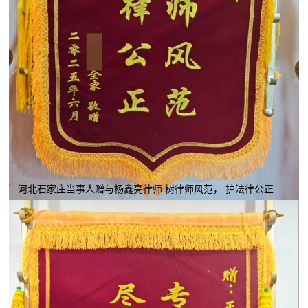
河北石家庄当事人赠与杨鑫亮律师 树律师风范， 护法律公正