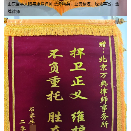
山东当事人赠与康静律师 法务精英，业务精湛；经验丰富，金
牌律师