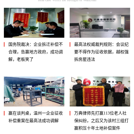
国务院裁决：企业拆迁补偿不
最高法权威裁判规则：会议纪
合理，告赢地方政府，成功调
要不得作为征收依据，越权强
解，老板笑了
拆房屋违法
赢在谈判桌，温州一企业征收
万典律师先打赢113位老人社
补偿重案在最高法成功调解
保纠纷，之后又为该村三组打
赢积压十年土地补偿案件