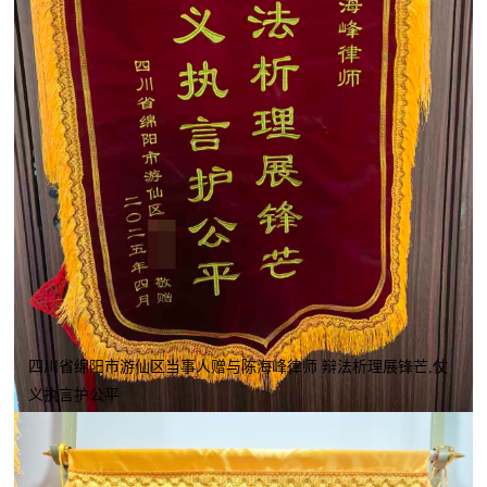
四川省绵阳市游仙区当事人赠与陈海峰律师 辩法析理展锋芒,仗
义执言护公平