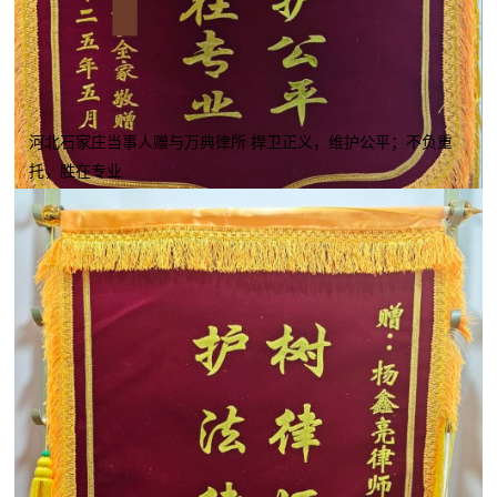
河北石家庄当事人赠与万典律所 捍卫正义，维护公平；不负重
托，胜在专业