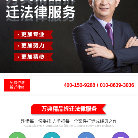
免费咨询
400-150-9288 \ 010-8639-3036
拆迁律师
万典精品拆迁法律服务
珍惜每一份委托 力争把每一个案件打造成经典之作
Cherish every commission Strive to make every case a classic