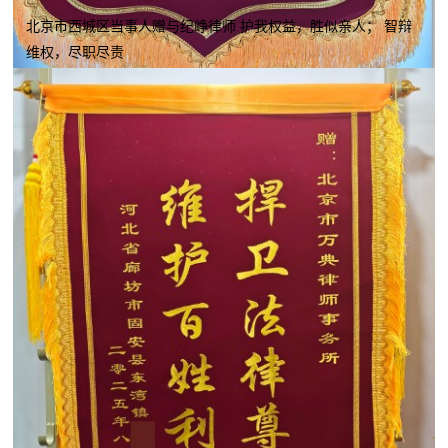
北京市西城区当事人赠与纪峥律师 护我权益，胜似亲人； 智辩
维权，尽职尽责