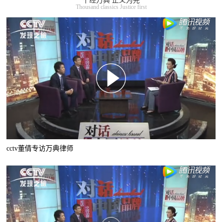
千经万典 正义为先
Thousand classics Justice first
cctv董倩专访万典律师