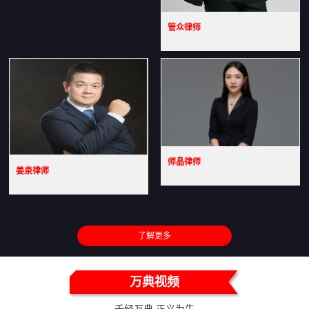
管众律师
师晶律师
姜泉律师
了解更多
万典视频