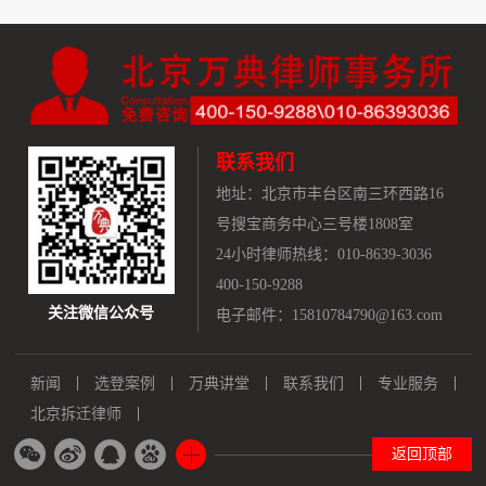
联系我们
地址：
北京市丰台区南三环西路16
号搜宝商务中心三号楼1808室
24小时律师热线：010-8639-3036
400-150-9288
关注微信公众号
电子邮件：15810784790@163.com
新闻
选登案例
万典讲堂
联系我们
专业服务
北京拆迁律师
返回顶部