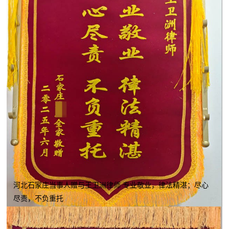
河北石家庄当事人赠与王卫洲律师 专业敬业，律法精湛；尽心
尽责，不负重托