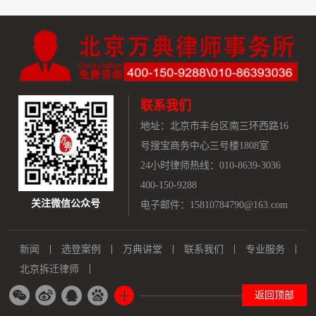
联系我们
地址：
北京市丰台区南三环西路16
号搜宝商务中心三号楼1808室
24小时律师热线：010-8639-3036
400-150-9288
关注微信公众号
电子邮件：15810784790@163.com
新闻
选登案例
万典讲堂
联系我们
专业服务
北京拆迁律师
返回顶部