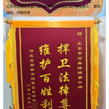
北京市西城区当事人赠与纪峥律师 护我权益，胜似亲人； 智辩
维权，尽职尽责