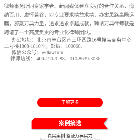
律师事务所同专家学者、新闻媒体建立良好的合作关系，海
纳百川、虚怀若谷，对专业要求精益求精、办案思路高瞻远
瞩，凝聚万典力量，追求追求卓越成就，聘请万典律师就是
聘请了一个高度负责的专业化律师团队。
办公地址：北京市丰台区南三环西路16号搜宝商务中心
三号楼1808-1810室
，邮编：100068.
微信公众号：wdlawfirm
律师热线： 400-150-9288，010-8639-3036
了解更多
案例摘选
真实案例 鉴证万典实力
Real case Verify the strength of WanDian