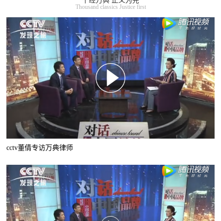
千经万典 正义为先
Thousand classics Justice first
cctv董倩专访万典律师