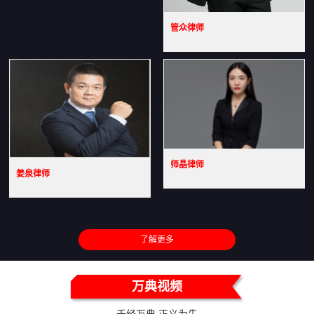
管众律师
师晶律师
姜泉律师
了解更多
万典视频