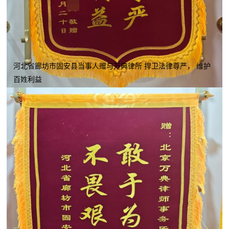
河北省廊坊市固安县当事人赠与万典律所 捍卫法律尊严， 维护
百姓利益