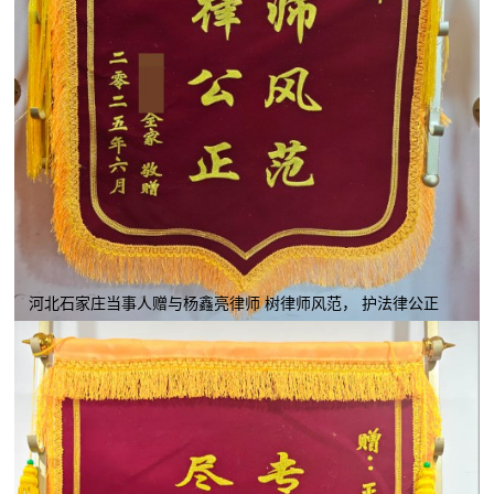
河北石家庄当事人赠与杨鑫亮律师 树律师风范， 护法律公正