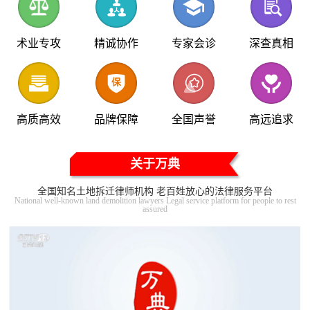
术业专攻
精诚协作
专家会诊
深查真相
高质高效
品牌保障
全国声誉
高远追求
关于万典
全国知名土地拆迁律师机构 老百姓放心的法律服务平台
National well-known land demolition lawyers Legal service platform for people to rest
assured