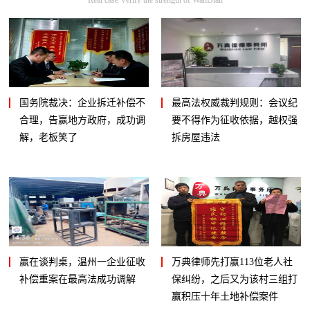
国务院裁决：企业拆迁补偿不
最高法权威裁判规则：会议纪
合理，告赢地方政府，成功调
要不得作为征收依据，越权强
解，老板笑了
拆房屋违法
赢在谈判桌，温州一企业征收
万典律师先打赢113位老人社
补偿重案在最高法成功调解
保纠纷，之后又为该村三组打
赢积压十年土地补偿案件