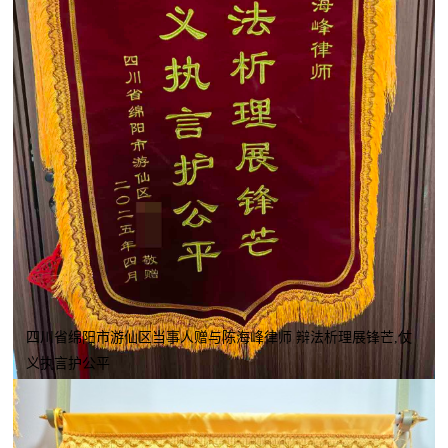
四川省绵阳市游仙区当事人赠与陈海峰律师 辩法析理展锋芒,仗
义执言护公平