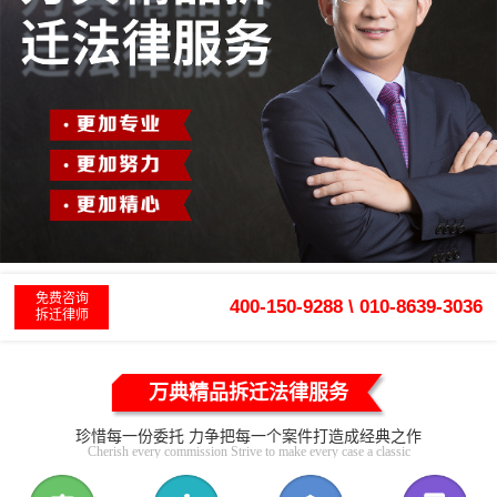
免费咨询
400-150-9288 \ 010-8639-3036
拆迁律师
万典精品拆迁法律服务
珍惜每一份委托 力争把每一个案件打造成经典之作
Cherish every commission Strive to make every case a classic