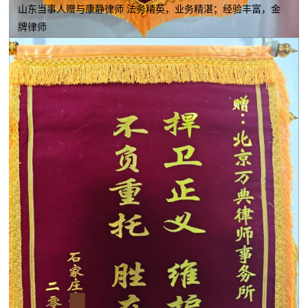
山东当事人赠与康静律师 法务精英，业务精湛；经验丰富，金
牌律师