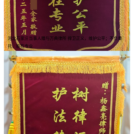
河北石家庄当事人赠与万典律所 捍卫正义，维护公平；不负重
托，胜在专业