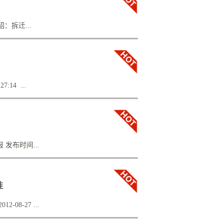
12-25浏览字号：大 中 小打印本页 关闭窗口 新
化、城镇化的快速推进，农村征地补偿中引发
确定的，其中最关键的条款是第４７条。２４
绍：拆迁...
７条做出了重大修改。 亮点一：删除按土
７条规定，征收土地按照被征地的原用途
木。在拆迁中骂拆迁单位、骂钉子户，是是非
，有一个警察也遭遇了拆迁，家住安徽歙县的
。究竟是鲍先生狮子大开口索要高额拆迁费，
14 ...
所的王卫洲律师。 法眼看房产：关注房子，
位网友大家好，又和大家见面了。今天，我
法律实践家，司法学者。在法律实践的同时潜
生于农村，长于农村，对农民、农村有着深厚
迁人、农民工等弱势群体维护权利，坚持“稳
发布时间...
用多种力量集中维权的原则，曾承办武汉天兴
律师，出生于河北邯郸一个普通农民家庭，王卫洲最
准
群体。“律师要有高度的责任心，要把当事人
这样的工作态度是不可能发挥自己最大的主观
8-27 ...
，王卫洲如是说。 打官司最重要的是证据，