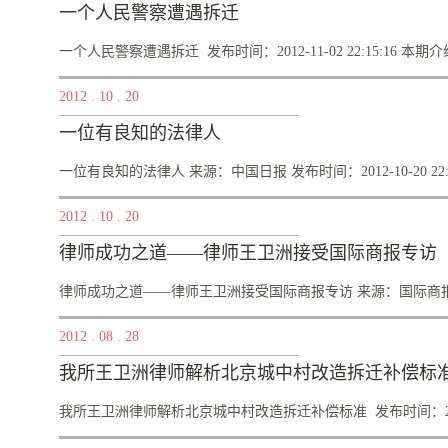
仅仅...
案草案四大亮点中国人大网 www.npc.gov.cn日期： 2012-
一个人民警察遭遇拆迁
华网北京１２月２４日电（记者林晖、余晓洁）随着我国工业
的问题得到社会广泛关注。现行土地补偿制度是由土地管理法
一个人民警察遭遇拆迁 发布时间：2012-11-02 22:15:16 本期介
日提交全国人大常委会审议的土地管理法修正案草案，对第４
2012
.
10
.
20
地原有用途补偿和３０倍补偿上限规定 现行土地管理法第４
给...
算是一个热而不热的话题，很多人从震惊到愤怒再到现在的麻
一位有良知的法律人
非谁知其中滋味？似乎被拆迁永远是普通老百姓的事儿。可是
鲍先生因不满拆迁补偿拒签拆迁补偿协议，被单位停职两个月
一位有良知的法律人 来源：中国日报 发布时间：2012-10-20 22:27:
还是另有隐情？为此，《法眼看房产》采访了北京亿嘉律师事务
2012
.
10
.
20
解答疑难。《法眼看房产》为您解读关于房子的是是非非。各
们...
人物档案：王卫洲，河北邯郸人，全国知名土地拆迁律师，
律师成功之道——律师王卫洲接受国际商报专访
心研究土地法律，致力于律师办案实战的研究和探索，王律师
的感情。从事律师职业后专攻土地拆迁领域，专业为被征地、拆
律师成功之道——律师王卫洲接受国际商报专访 来源：国际商报 
打稳扎、勇于开拓、恪尽职守、不拘小节”的办案办案思路和利
2012
.
08
.
28
洲公铁两用长江大桥及其引线工程占地纠纷案件、二广高速...
：2012-10-20 22:25:51 王卫洲，全国知名土地拆迁
我所王卫洲律师解析北京城中村改造拆迁补偿标
大的梦想就是成为一名律师，撑起正义的天空，用法律保护弱势
利益看成最重要的事情，要把案子当成自己的官司去打，没有
我所王卫洲律师解析北京城中村改造拆迁补偿标准 发布时间：2012-0
能动性的，也不可能把案子办得漂亮。”对于律师的从业之道