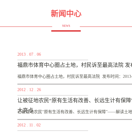
新闻中心
NEWS
2013
.
07
.
06
福鼎市体育中心圈占土地，村民诉至最高法院 发布时间：20
福鼎市体育中心圈占土地，村民诉至最高法院 发布时间：2013-07-05
2012
.
12
.
26
3:09 核心提示：福鼎市体育中心因圈占桐城街道办事处石湖
让被征地农民“原有生活有改善、长远生计有保障
法院。因不服福建省高级法院终审判决，第三生产队向最高法
大亮点
查。 福鼎市体育中心因圈占桐城街道办事处石湖社区岭下第
让被征地农民“原有生活有改善、长远生计有保障”——解读土地管
因不服福建省高级法院终审判决，第三生产队向最高法院提起
2012
.
11
.
02
随着各地城镇化进程的加快，一些地方屡屡出现违规占地现象