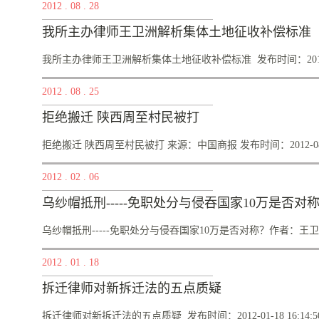
2012
.
08
.
28
而证据调取则需要律师的不懈努力。然而，在工作中，王...
22:48:04栏目名称：法律名人谈主 题：王卫洲律师解析北
我所主办律师王卫洲解析集体土地征收补偿标准
嘉律师事务所王卫洲律师关 键 词：北京城中村，城中村改造
城中村改造拆迁补偿一直是城中村居民关注的焦点之一，在拆
我所主办律师王卫洲解析集体土地征收补偿标准 发布时间：2012-08-
朋友们采用了各种办法。其中一些办法可能会适得其反，为了
2012
.
08
.
25
《法律名人谈栏...
:49:50 栏目名称：法眼看房产主 题：解析集体土地征收补
拒绝搬迁 陕西周至村民被打
期介绍：近年来发生在各地的征地拆迁纠纷，矛盾冲突越来越
敏感的神经。早到2004年的嘉禾事件、2005年的定州事件，
拒绝搬迁 陕西周至村民被打 来源：中国商报 发布时间：2012-08-24 
的原因。那就是：土地！今天，我们有幸为大家请到了北京市
2012
.
02
.
06
一下集体土地征收补偿的相关内容。&#...
:28 （本报记者 孙孝运）贾鹏斌很是坚强，强忍着没有让
乌纱帽抵刑-----免职处分与侵吞国家10万是否对
绪，泪流满面地诉说着家里的遭遇。 贾鹏斌告诉记者：“我今
记，但我没有想到的是，自己在为村民依法讨说法的路上会遭
乌纱帽抵刑-----免职处分与侵吞国家10万是否对称？作者：王卫洲
能行动自如，需要依靠双拐才能勉强挪动。 贾鹏斌是陕西周
2012
.
01
.
18
12月12日晚上八点，他和其他四位村民准备去附近的派出所
辆没有牌照的...
间：2012-02-06 15:21:19 中央网络电视台报道：
拆迁律师对新拆迁法的五点质疑
科员王烨2011年7月于山西省中医学院本科毕业，10月入职省
每月领取由财政全额拨付的基础薪、生活补贴及住房公积金等，大学
拆迁律师对新拆迁法的五点质疑 发布时间：2012-01-18 16:14: