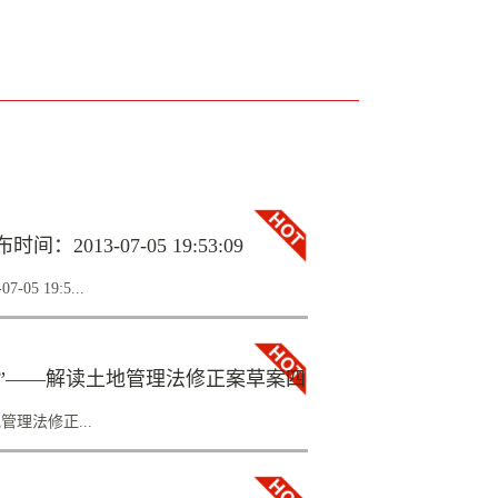
13-07-05 19:53:09
 19:5...
社区岭下第三生产队四亩多集体土地，而被诉至
”——解读土地管理法修正案草案四
院提起再审申请，目前最高院已立案审
三生产队四亩多集体土地，而被诉至法院。
理法修正...
再审申请，目前最高院已立案审查。近些年，
，而由此引发的土地官司也屡见不鲜。但是，