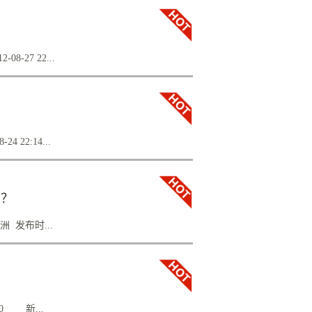
京城中村改造拆迁补偿标准嘉宾律师：北京市亿
，拆迁补偿标准，本期策划：张倩 本期介绍：
迁的大浪潮中，为了能多分得补偿，不少村民
27 22...
让大家在城中村拆迁补偿中不吃亏不违法，
偿标准嘉宾律师：王卫洲律师本期策划：张倩 本
多，引发的群体性事件和恶性案件触动着社会
再到08年的瓮安事件，一幕幕的冲突有着深层次
22:14...
亿嘉律师事务所王卫洲律师来为大家简单讲解
眼眶里的泪水流出来。而他的妻子很难控制情
称？
年64岁了，在村子里当了十几年的支部书
到暴徒袭击。” 遭到袭击的贾鹏斌现在还不
 发布时...
至县楼观镇东楼村人。按照他的说法，去年
反映一件事情。当他们在村子中间行走时，从四
 1月7日，有媒体报道称，山西省疾控中心人事科
疾控中心；但其5年前入大学时即从省疾控中心
5年...
50 新...