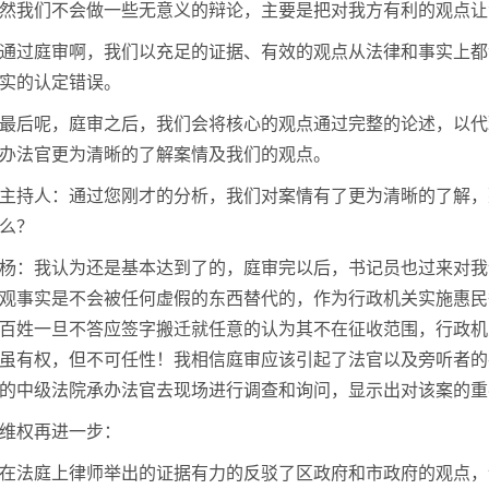
然我们不会做一些无意义的辩论，主要是把对我方有利的观点让
通过庭审啊，我们以充足的证据、有效的观点从法律和事实上都
实的认定错误。
最后呢，庭审之后，我们会将核心的观点通过完整的论述，以代
办法官更为清晰的了解案情及我们的观点。
主持人：通过您刚才的分析，我们对案情有了更为清晰的了解，
么？
杨：我认为还是基本达到了的，庭审完以后，书记员也过来对我
观事实是不会被任何虚假的东西替代的，作为行政机关实施惠民
百姓一旦不答应签字搬迁就任意的认为其不在征收范围，行政机
虽有权，但不可任性！我相信庭审应该引起了法官以及旁听者的
的中级法院承办法官去现场进行调查和询问，显示出对该案的重
维权再进一步：
在法庭上律师举出的证据有力的反驳了区政府和市政府的观点，