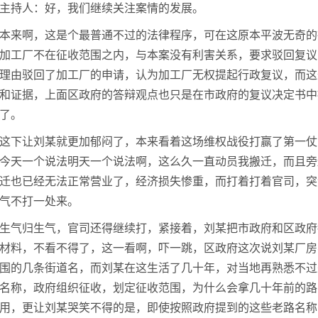
主持人：好，我们继续关注案情的发展。
本来啊，这是个最普通不过的法律程序，可在这原本平波无奇的
加工厂不在征收范围之内，与本案没有利害关系，要求驳回复议
理由驳回了加工厂的申请，认为加工厂无权提起行政复议，而这
和证据，上面区政府的答辩观点也只是在市政府的复议决定书中
了。
这下让刘某就更加郁闷了，本来看着这场维权战役打赢了第一仗
今天一个说法明天一个说法啊，这么久一直动员我搬迁，而且旁
迁也已经无法正常营业了，经济损失惨重，而打着打着官司，突
气不打一处来。
生气归生气，官司还得继续打，紧接着，刘某把市政府和区政府
材料，不看不得了，这一看啊，吓一跳，区政府这次说刘某厂房
围的几条街道名，而刘某在这生活了几十年，对当地再熟悉不过
名称，政府组织征收，划定征收范围，为什么会拿几十年前的路
用，更让刘某哭笑不得的是，即使按照政府提到的这些老路名称