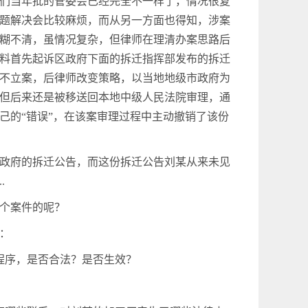
们当年批的管委会已经完全不一样了，情况很复
题解决会比较麻烦，而从另一方面也得知，涉案
糊不清，虽情况复杂，但律师在理清办案思路后
料首先起诉区政府下面的拆迁指挥部发布的拆迁
不立案，后律师改变策略，以当地地级市政府为
但后来还是被移送回本地中级人民法院审理，通
己的“错误”，在该案审理过程中主动撤销了该份
政府的拆迁公告，而这份拆迁公告刘某从来未见
.
个案件的呢？
：
程序，是否合法？是否生效？
？