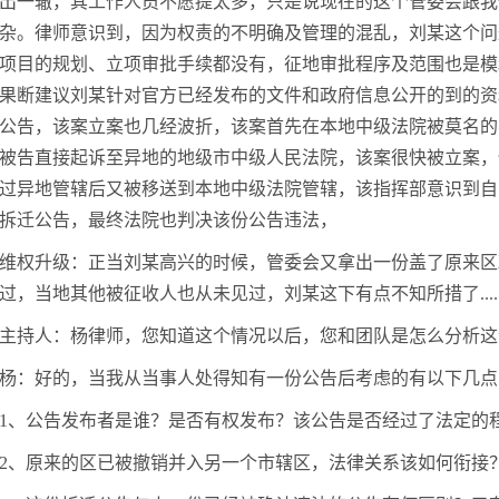
出一辙，其工作人员不愿提太多，只是说现在的这个管委会跟我
杂。律师意识到，因为权责的不明确及管理的混乱，刘某这个问
项目的规划、立项审批手续都没有，征地审批程序及范围也是模
果断建议刘某针对官方已经发布的文件和政府信息公开的到的资
公告，该案立案也几经波折，该案首先在本地中级法院被莫名的
被告直接起诉至异地的地级市中级人民法院，该案很快被立案，
过异地管辖后又被移送到本地中级法院管辖，该指挥部意识到自
拆迁公告，最终法院也判决该份公告违法，
维权升级：正当刘某高兴的时候，管委会又拿出一份盖了原来区
过，当地其他被征收人也从未见过，刘某这下有点不知所措了.....
主持人：杨律师，您知道这个情况以后，您和团队是怎么分析这
杨：好的，当我从当事人处得知有一份公告后考虑的有以下几点
1、公告发布者是谁？是否有权发布？该公告是否经过了法定的
2、原来的区已被撤销并入另一个市辖区，法律关系该如何衔接