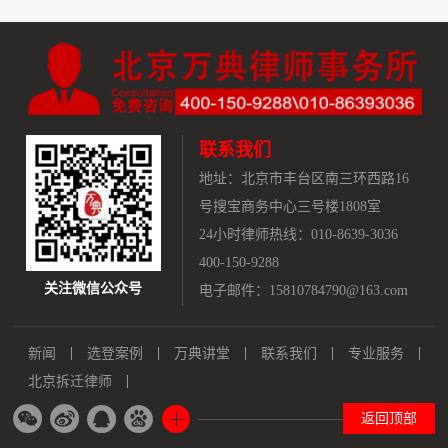
联系我们
地址：
北京市丰台区南三环西路16
号搜宝商务中心三号楼1808室
24小时律师热线：010-8639-3036
400-150-9288
关注微信公众号
电子邮件：15810784790@163.com
新闻
选登案例
万典讲堂
联系我们
专业服务
北京拆迁律师
返回顶部