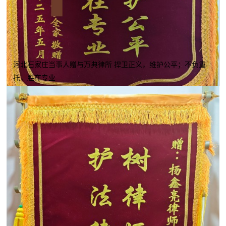
河北石家庄当事人赠与万典律所 捍卫正义，维护公平；不负重
托，胜在专业