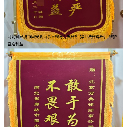
河北省廊坊市固安县当事人赠与万典律所 捍卫法律尊严， 维护
百姓利益