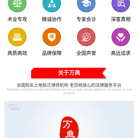
术业专攻
精诚协作
专家会诊
深查真相
高质高效
品牌保障
全国声誉
高远追求
关于万典
全国知名土地拆迁律师机构 老百姓放心的法律服务平台
National well-known land demolition lawyers Legal service platform for people to rest
assured