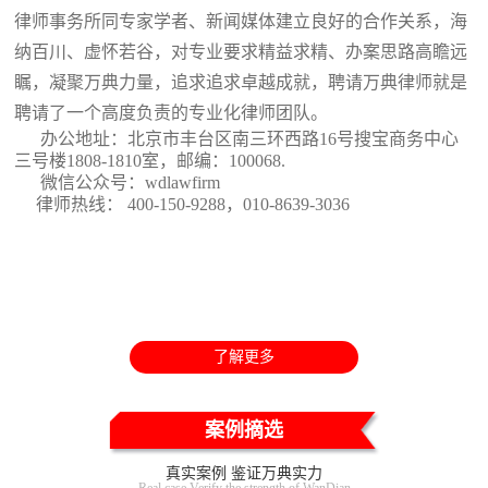
律师事务所同专家学者、新闻媒体建立良好的合作关系，海
纳百川、虚怀若谷，对专业要求精益求精、办案思路高瞻远
瞩，凝聚万典力量，追求追求卓越成就，聘请万典律师就是
聘请了一个高度负责的专业化律师团队。
办公地址：北京市丰台区南三环西路16号搜宝商务中心
三号楼1808-1810室
，邮编：100068.
微信公众号：wdlawfirm
律师热线： 400-150-9288，010-8639-3036
了解更多
案例摘选
真实案例 鉴证万典实力
Real case Verify the strength of WanDian