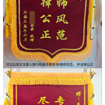
河北石家庄当事人赠与杨鑫亮律师 树律师风范， 护法律公正