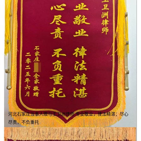
河北石家庄当事人赠与王卫洲律师 专业敬业，律法精湛；尽心
尽责，不负重托