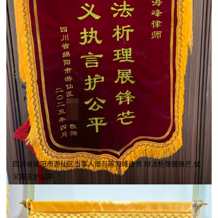
四川省绵阳市游仙区当事人赠与陈海峰律师 辩法析理展锋芒,仗
义执言护公平