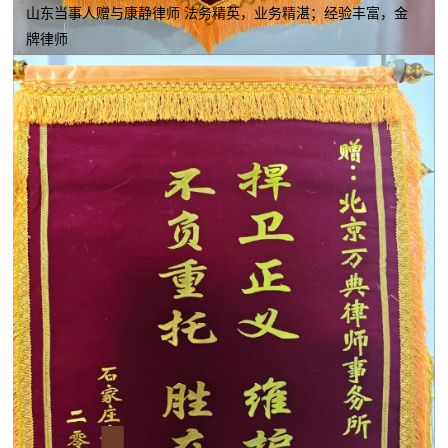
山东当事人赠与康静律师 法务精英，业务精湛；经验丰富，金
牌律师