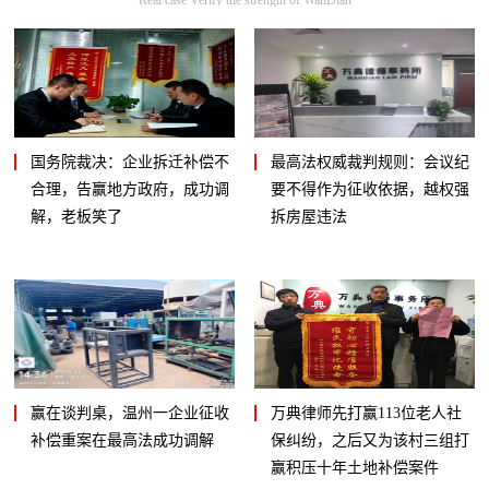
国务院裁决：企业拆迁补偿不
最高法权威裁判规则：会议纪
合理，告赢地方政府，成功调
要不得作为征收依据，越权强
解，老板笑了
拆房屋违法
赢在谈判桌，温州一企业征收
万典律师先打赢113位老人社
补偿重案在最高法成功调解
保纠纷，之后又为该村三组打
赢积压十年土地补偿案件