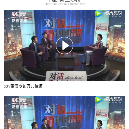
千经万典 正义为先
Thousand classics Justice first
cctv董倩专访万典律师