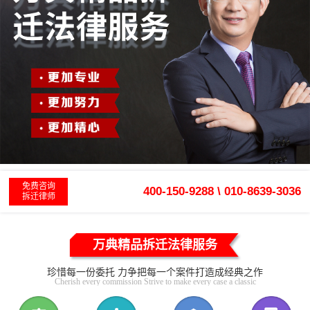
免费咨询
400-150-9288 \ 010-8639-3036
拆迁律师
万典精品拆迁法律服务
珍惜每一份委托 力争把每一个案件打造成经典之作
Cherish every commission Strive to make every case a classic