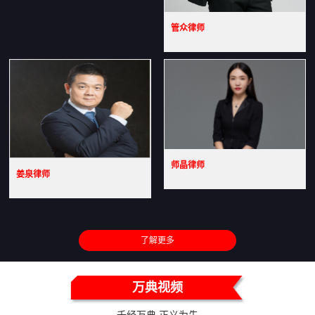
管众律师
师晶律师
姜泉律师
了解更多
万典视频