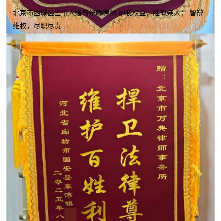
北京市西城区当事人赠与纪峥律师 护我权益，胜似亲人； 智辩
维权，尽职尽责