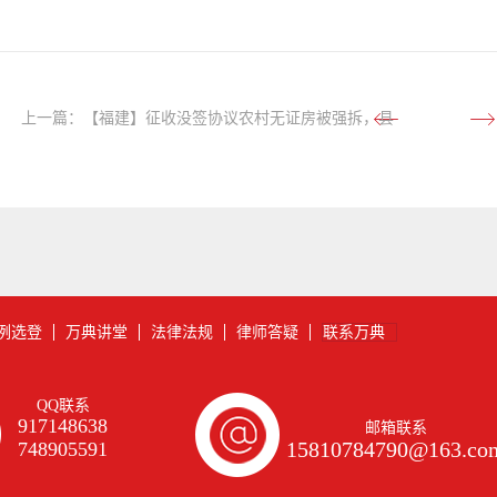
上一篇：
【福建】征收没签协议农村无证房被强拆，县
法院为民做主确认政府违法！
例选登
万典讲堂
法律法规
律师答疑
联系万典
QQ联系
917148638
邮箱联系
15810784790@163.co
748905591