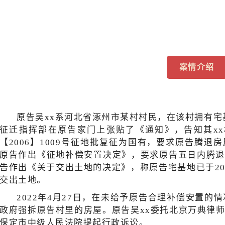
案情介绍
原告吴xx系河北省涿州市某村村民，在该村拥有宅基
征迁指挥部在原告家门上张贴了《通知》，告知其xx村
【2006】1009号征地批复征为国有，要求原告腾退房
原告作出《征地补偿安置决定》，要求原告五日内腾退。
告作出《关于交出土地的决定》，称原告宅基地已于200
交出土地。
2022年4月27日，在未给予原告合理补偿安置的
政府强拆原告村里的房屋。原告吴xx委托北京万典律
保定市中级人民法院提起行政诉讼。