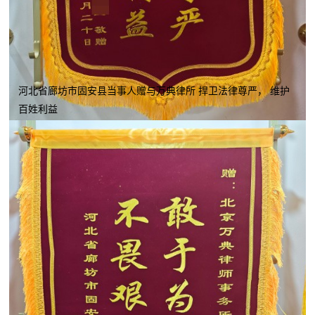
河北省廊坊市固安县当事人赠与万典律所 捍卫法律尊严， 维护
百姓利益