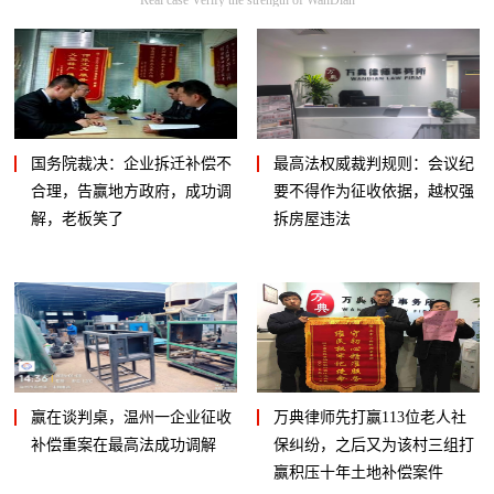
国务院裁决：企业拆迁补偿不
最高法权威裁判规则：会议纪
合理，告赢地方政府，成功调
要不得作为征收依据，越权强
解，老板笑了
拆房屋违法
赢在谈判桌，温州一企业征收
万典律师先打赢113位老人社
补偿重案在最高法成功调解
保纠纷，之后又为该村三组打
赢积压十年土地补偿案件