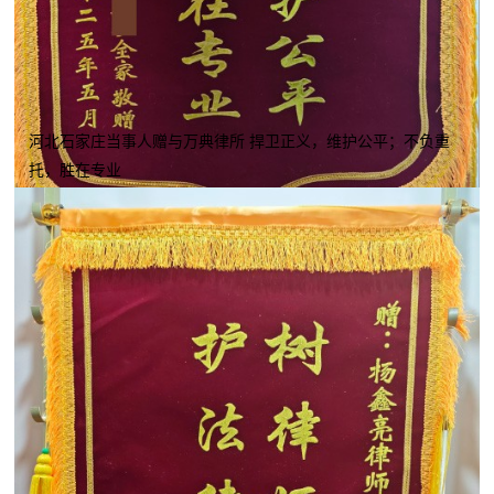
河北石家庄当事人赠与万典律所 捍卫正义，维护公平；不负重
托，胜在专业