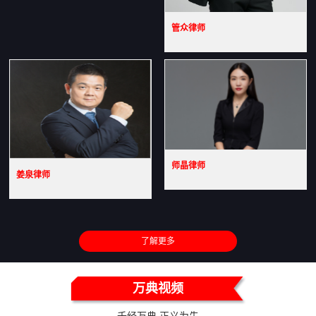
管众律师
师晶律师
姜泉律师
了解更多
万典视频