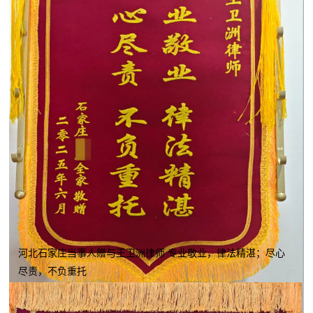
河北石家庄当事人赠与王卫洲律师 专业敬业，律法精湛；尽心
尽责，不负重托