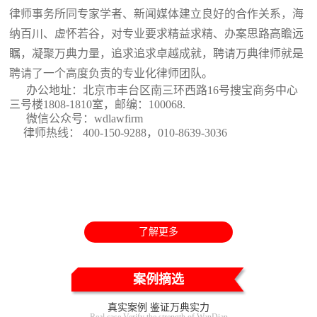
律师事务所同专家学者、新闻媒体建立良好的合作关系，海
纳百川、虚怀若谷，对专业要求精益求精、办案思路高瞻远
瞩，凝聚万典力量，追求追求卓越成就，聘请万典律师就是
聘请了一个高度负责的专业化律师团队。
办公地址：北京市丰台区南三环西路16号搜宝商务中心
三号楼1808-1810室
，邮编：100068.
微信公众号：wdlawfirm
律师热线： 400-150-9288，010-8639-3036
了解更多
案例摘选
真实案例 鉴证万典实力
Real case Verify the strength of WanDian