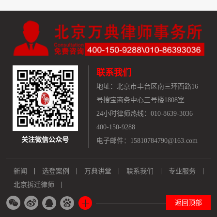
联系我们
地址：
北京市丰台区南三环西路16
号搜宝商务中心三号楼1808室
24小时律师热线：010-8639-3036
400-150-9288
关注微信公众号
电子邮件：15810784790@163.com
新闻
选登案例
万典讲堂
联系我们
专业服务
北京拆迁律师
返回顶部