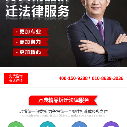
免费咨询
400-150-9288 \ 010-8639-3036
拆迁律师
万典精品拆迁法律服务
珍惜每一份委托 力争把每一个案件打造成经典之作
Cherish every commission Strive to make every case a classic