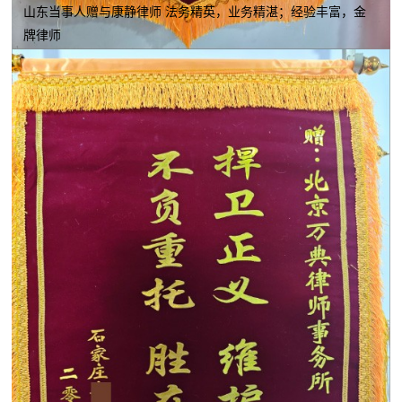
山东当事人赠与康静律师 法务精英，业务精湛；经验丰富，金
牌律师