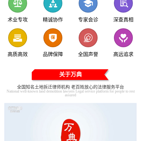
术业专攻
精诚协作
专家会诊
深查真相
高质高效
品牌保障
全国声誉
高远追求
关于万典
全国知名土地拆迁律师机构 老百姓放心的法律服务平台
National well-known land demolition lawyers Legal service platform for people to rest
assured