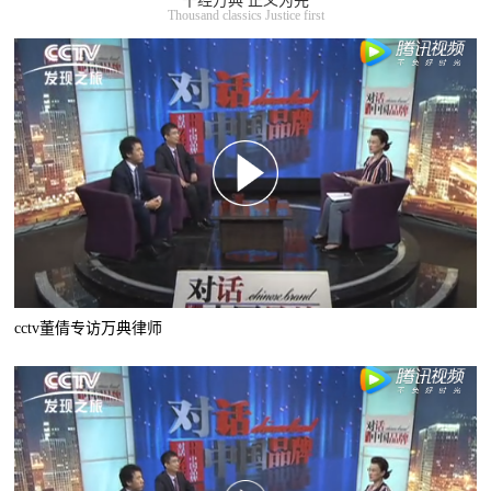
千经万典 正义为先
Thousand classics Justice first
cctv董倩专访万典律师