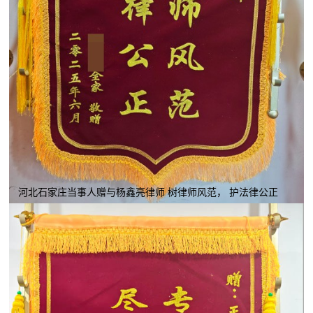
河北石家庄当事人赠与杨鑫亮律师 树律师风范， 护法律公正