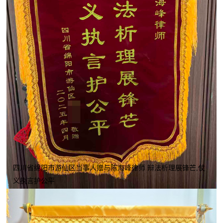
四川省绵阳市游仙区当事人赠与陈海峰律师 辩法析理展锋芒,仗
义执言护公平