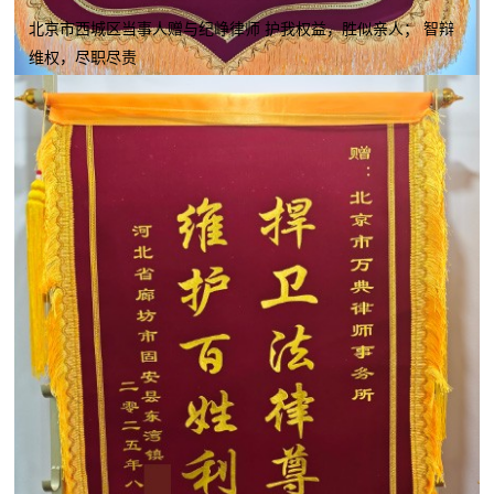
北京市西城区当事人赠与纪峥律师 护我权益，胜似亲人； 智辩
维权，尽职尽责