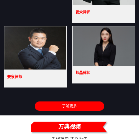
管众律师
师晶律师
姜泉律师
了解更多
万典视频