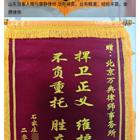
山东当事人赠与康静律师 法务精英，业务精湛；经验丰富，金
牌律师