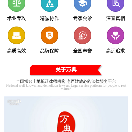
术业专攻
精诚协作
专家会诊
深查真相
高质高效
品牌保障
全国声誉
高远追求
关于万典
全国知名土地拆迁律师机构 老百姓放心的法律服务平台
National well-known land demolition lawyers Legal service platform for people to rest
assured