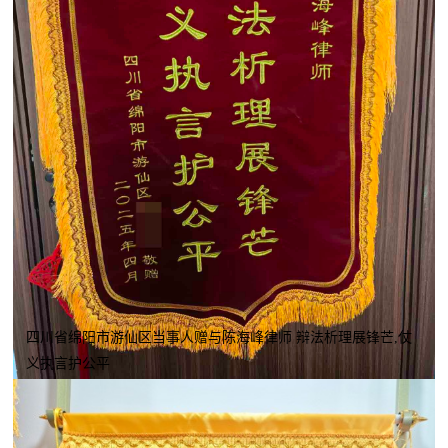
四川省绵阳市游仙区当事人赠与陈海峰律师 辩法析理展锋芒,仗
义执言护公平