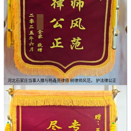
河北石家庄当事人赠与杨鑫亮律师 树律师风范， 护法律公正