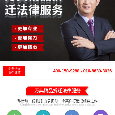
免费咨询
400-150-9288 \ 010-8639-3036
拆迁律师
万典精品拆迁法律服务
珍惜每一份委托 力争把每一个案件打造成经典之作
Cherish every commission Strive to make every case a classic