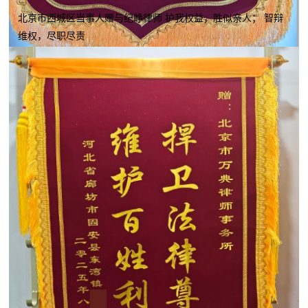
北京市西城区当事人赠与纪峥律师 护我权益，胜似亲人； 智辩
维权，尽职尽责