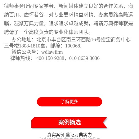
律师事务所同专家学者、新闻媒体建立良好的合作关系，海
纳百川、虚怀若谷，对专业要求精益求精、办案思路高瞻远
瞩，凝聚万典力量，追求追求卓越成就，聘请万典律师就是
聘请了一个高度负责的专业化律师团队。
办公地址：北京市丰台区南三环西路16号搜宝商务中心
三号楼1808-1810室
，邮编：100068.
微信公众号：wdlawfirm
律师热线： 400-150-9288，010-8639-3036
了解更多
案例摘选
真实案例 鉴证万典实力
Real case Verify the strength of WanDian