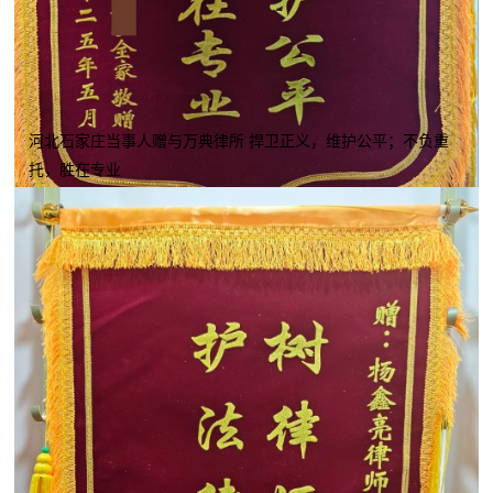
河北石家庄当事人赠与万典律所 捍卫正义，维护公平；不负重
托，胜在专业