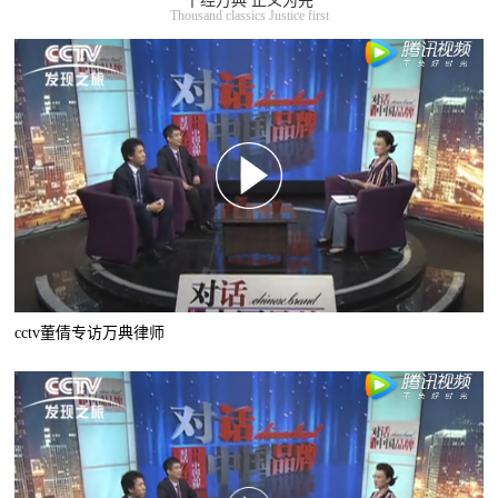
千经万典 正义为先
Thousand classics Justice first
cctv董倩专访万典律师