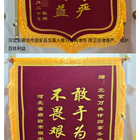
河北省廊坊市固安县当事人赠与万典律所 捍卫法律尊严， 维护
百姓利益