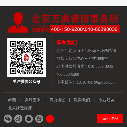
联系我们
地址：
北京市丰台区南三环西路16
号搜宝商务中心三号楼1808室
24小时律师热线：010-8639-3036
400-150-9288
关注微信公众号
电子邮件：15810784790@163.com
新闻
选登案例
万典讲堂
联系我们
专业服务
北京拆迁律师
返回顶部