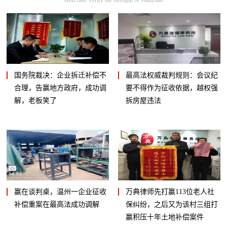
国务院裁决：企业拆迁补偿不
最高法权威裁判规则：会议纪
合理，告赢地方政府，成功调
要不得作为征收依据，越权强
解，老板笑了
拆房屋违法
赢在谈判桌，温州一企业征收
万典律师先打赢113位老人社
补偿重案在最高法成功调解
保纠纷，之后又为该村三组打
赢积压十年土地补偿案件