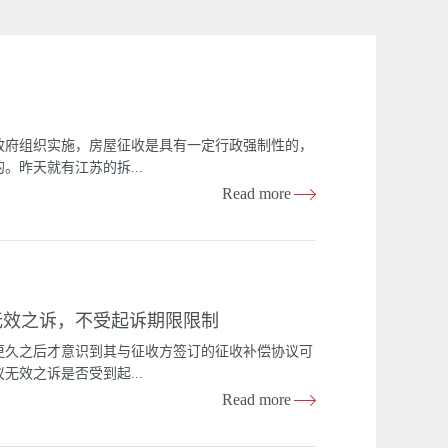
政府组织实施，房屋征收是具有一定行政强制性的，
昨天就有江苏的拆...
Read more
屋好像并没有在征收红线范围内，但征收方却有人来
万一这位拆迁户先和万典律师打电话咨询一下，这样
屋没有在征收范围内，签订了拆迁补偿协议，如果没
向法院起诉，那么一般情况下法院会确认协议无效或
无效之诉，不受起诉期限限制
律师代理过一起河南省吉xx五人房屋未在征收范围
书》。原告吉xx等五人系河南省xx县居民，因县人
更久之后才意识到其与征收方签订的征收补偿协议可
人民政府，逼迫吉xx等人签订《房屋拆迁安置补偿协议
效之诉是否受到起...
相似），这样的补偿金比他们买房的钱还要少，因此
Read more
息公开调查发现，当事人的房屋并不在国土资源局批
找到答案。裁判要点：重大且明显违法的行政行为即