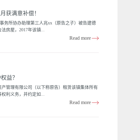
。该协议中涉及9.82亩集体土地，然而却没有经过
个月获满意补偿！
了，征收下列土地的，由国务院批准：（一）基本农
超过七十公顷的。征收前款规定以外的土地的，由
师事务所协办助理第三人兆xx（原告之子）被告建德
，在涉及土地未经有权机关依法征收补偿的情况下，
屋，2017年该镇...
属于无效协议。提起行政诉讼律师依法向安国市人民
Read more
到安国市人民法院作出的（2019）冀XX行初X号
偿标准不合理，原告一直未与征收方签订补偿安置协
（原告之子）上班为由，强行逼迫洪xx签订《xx镇古城
宅）》，原告对此并不知情，也没有授权其签字。后
并让施工工人在房屋居住，原告无法回家。四处走访
护权益？
事务所，并决定将案件委托给万典律师办理。律师代
建德市人民法院提起诉讼，请求 确认该协议无效，返
区资产管理有限公司（以下称原告）租赁该镇集体所有
是被征收人，该协议没有经过产权人签字应属无效。
利义务，并约定如...
，征收国有土地上单位、个人的房屋，应当对被征收
Read more
“不动产物权的设立、变更、转让和消灭，依照法律
方公司（上海xx物流公司）无条件搬迁腾退。在租
。2011年1月（农历年底）原告因xx镇政府招商
拒绝给与任何补偿，并认为物流公司应当无条件搬
毁于一旦，虽然之前有协议约定，但物流公司实在难