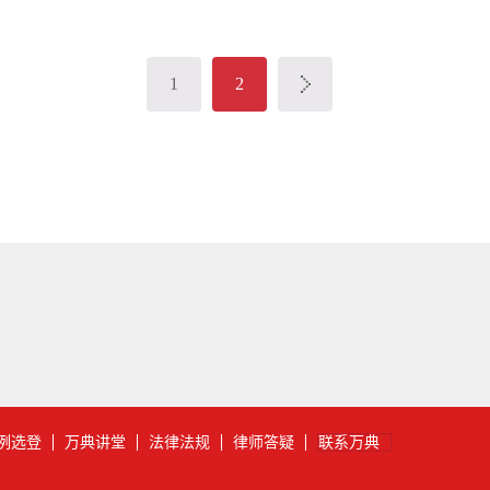
以接受。资产管理公司遭到拒绝后提起民事诉讼，要求解除协议，物
银行账户，并查封其厂房。原告上海市甲区资产管理有限公司被告上海
律师我生长在中国的南方，我的过去是在一座不到两万人的小城里，
有石板铺成的街道、伸出来的屋据、一条穿过小城的河流，当然还有
1
2
堂里的时候，那些低矮的房屋就会显得高大了很多，因为弄堂太狭窄
居。我最初来到北京时，北京到处都在盖高楼，...
例选登
万典讲堂
法律法规
律师答疑
联系万典