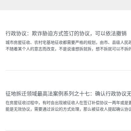
行政协议：欺诈胁迫方式签订的协议，可以依法撤销
城市房屋征收、农村宅基地征收都需要严格的规划，由市、县级人民
不随着某个人的意志而改变，不是说谁想拆就拆，想不拆就可以不拆的。
迁户来电咨询万典律师，最近他家附近遇到了拆迁，可是发现自家房
他家里谈拆迁补偿事宜，而且还拿出拆迁协议让他们签字，为了以防
的拆迁协议如果签了字是否有效呢？万典律师提示各位被拆迁户，房
有向法院提起诉讼，那么是有效的，可以依照协议履行；如果拆迁户
征地拆迁领域最高法案例系列之十七：确认行政协议
者撤销拆迁协议。相关案例：之前北京万典律师事务所冯凯、王玲二位
却签订拆迁协议的案例，经过律师协助法院撤销了《拆迁补偿安置协议
在房屋征收过程中，有时会出现被征收人在签订补偿协议一两年或是
民政府为实施S330省道扩建项目建设，于2017年12月13日委派镇
能是无效协议，需要通过诉讼的方式处理，那么被征收人提起确认协议无
书》，各项补偿总额为三十多万元。（其他四人除金额不同外，情况
都不愿拆迁，随后委托万典律师维权。在办案过程中万典律师通过信
准的征收范围，所以签订的《房屋拆迁安置协议...
诉期限的限制呢？今天来硕律师分享的这份最高院案例可以帮助大家