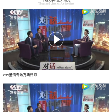
千经万典 正义为先
Thousand classics Justice first
cctv董倩专访万典律师