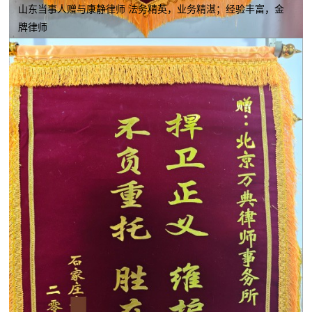
山东当事人赠与康静律师 法务精英，业务精湛；经验丰富，金
牌律师