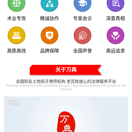
术业专攻
精诚协作
专家会诊
深查真相
高质高效
品牌保障
全国声誉
高远追求
关于万典
全国知名土地拆迁律师机构 老百姓放心的法律服务平台
National well-known land demolition lawyers Legal service platform for people to rest
assured