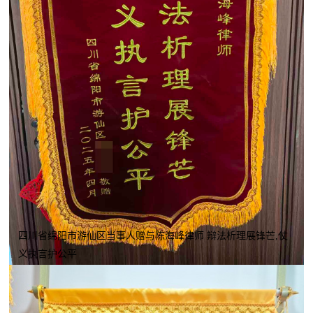
四川省绵阳市游仙区当事人赠与陈海峰律师 辩法析理展锋芒,仗
义执言护公平