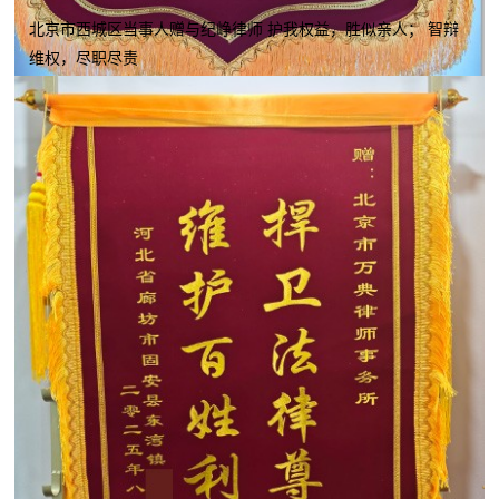
北京市西城区当事人赠与纪峥律师 护我权益，胜似亲人； 智辩
维权，尽职尽责