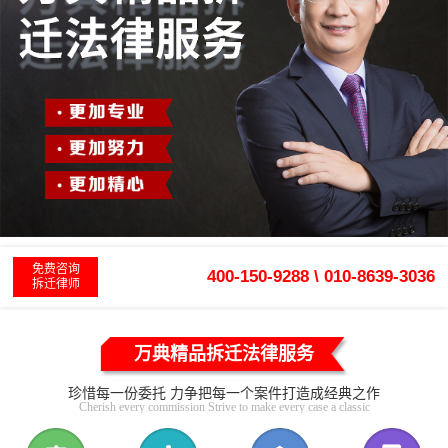
免费咨询
400-150-9288 \ 010-8639-3036
拆迁律师
万典精品拆迁法律服务
珍惜每一份委托 力争把每一个案件打造成经典之作
Cherish every commission Strive to make every case a classic