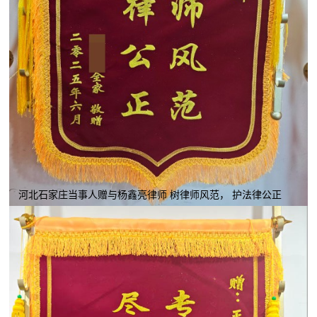
河北石家庄当事人赠与杨鑫亮律师 树律师风范， 护法律公正