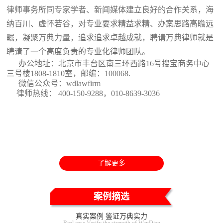
律师事务所同专家学者、新闻媒体建立良好的合作关系，海
纳百川、虚怀若谷，对专业要求精益求精、办案思路高瞻远
瞩，凝聚万典力量，追求追求卓越成就，聘请万典律师就是
聘请了一个高度负责的专业化律师团队。
办公地址：北京市丰台区南三环西路16号搜宝商务中心
三号楼1808-1810室
，邮编：100068.
微信公众号：wdlawfirm
律师热线： 400-150-9288，010-8639-3036
了解更多
案例摘选
真实案例 鉴证万典实力
Real case Verify the strength of WanDian