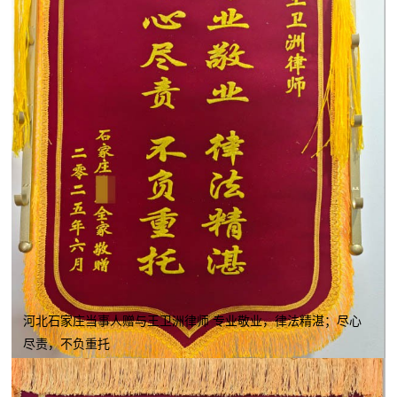
河北石家庄当事人赠与王卫洲律师 专业敬业，律法精湛；尽心
尽责，不负重托