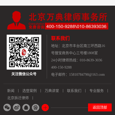
联系我们
地址：
北京市丰台区南三环西路16
号搜宝商务中心三号楼1808室
24小时律师热线：010-8639-3036
400-150-9288
关注微信公众号
电子邮件：15810784790@163.com
新闻
选登案例
万典讲堂
联系我们
专业服务
北京拆迁律师
返回顶部