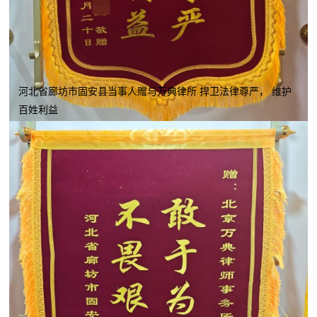
河北省廊坊市固安县当事人赠与万典律所 捍卫法律尊严， 维护
百姓利益