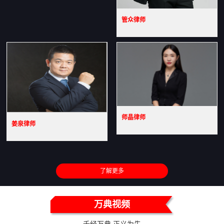
管众律师
师晶律师
姜泉律师
了解更多
万典视频