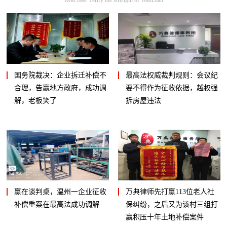
国务院裁决：企业拆迁补偿不
最高法权威裁判规则：会议纪
合理，告赢地方政府，成功调
要不得作为征收依据，越权强
解，老板笑了
拆房屋违法
赢在谈判桌，温州一企业征收
万典律师先打赢113位老人社
补偿重案在最高法成功调解
保纠纷，之后又为该村三组打
赢积压十年土地补偿案件