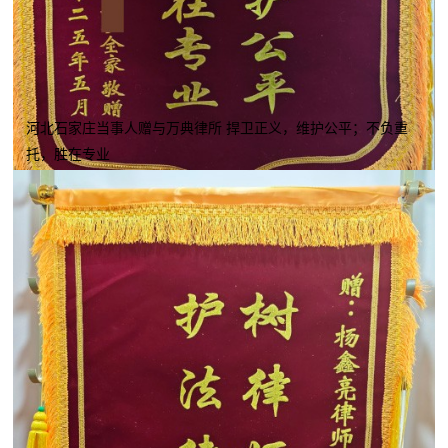
河北石家庄当事人赠与万典律所 捍卫正义，维护公平；不负重
托，胜在专业