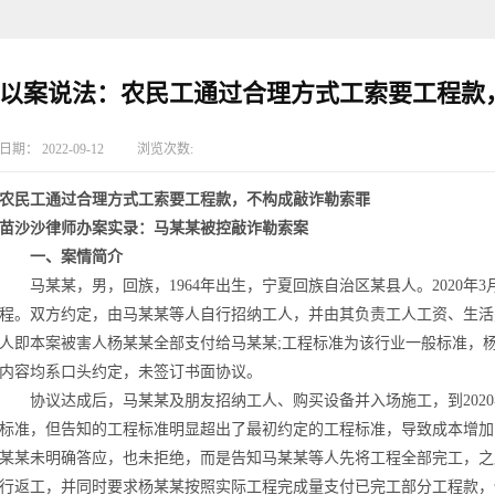
以案说法：农民工通过合理方式工索要工程款
日期：
2022-09-12
浏览次数:
农民工通过合理方式工索要工程款，不构成敲诈勒索罪
苗沙沙律师办案实录：马某某被控敲诈勒索案
一、案情简介
马某某，男，回族，1964年出生，宁夏回族自治区某县人。2020年
程。双方约定，由马某某等人自行招纳工人，并由其负责工人工资、生活
人即本案被害人杨某某全部支付给马某某;工程标准为该行业一般标准，
内容均系口头约定，未签订书面协议。
协议达成后，马某某及朋友招纳工人、购买设备并入场施工，到2020
标准，但告知的工程标准明显超出了最初约定的工程标准，导致成本增加
某某未明确答应，也未拒绝，而是告知马某某等人先将工程全部完工，之
行返工，并同时要求杨某某按照实际工程完成量支付已完工部分工程款，但