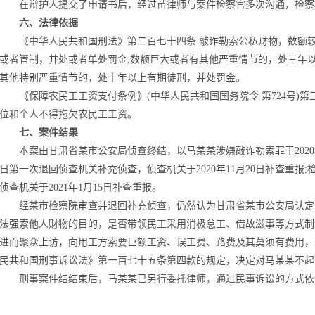
在辩护人提交了申请书后，经过苗律师与案件检察官多次沟通，检察
六、法律依据
《中华人民共和国刑法》第二百七十四条 敲诈勒索公私财物，数额较
或者管制，并处或者单处罚金;数额巨大或者有其他严重情节的，处三年
其他特别严重情节的，处十年以上有期徒刑，并处罚金。
《保障农民工工资支付条例》(中华人民共和国国务院令 第724号)第
位和个人不得拖欠农民工工资。
七、案件结果
本案由甘肃省某市公安局侦查终结，以马某某涉嫌敲诈勒索罪于2020年9月
日第一次退回侦查机关补充侦查，侦查机关于2020年11月20日补查重报;检
侦查机关于2021年1月15日补查重报。
经某市检察院审查并退回补充侦查，仍然认为甘肃省某市公安局认定
法强索他人财物的目的，是否带领民工采用消极怠工、借故滋事等方式制
进而聚众上访，向用工方索要巨额工资、误工费、路费及其莫须有费用，
民共和国刑事诉讼法》第一百七十五条第四款的规定，决定对马某某不起
刑事案件结结束后，马某某已另行委托律师，通过民事诉讼的方式依