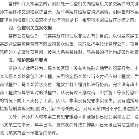
苗律师介入本案之时，刚好处于侦查机关向检察机关移交案件的关键
师在案件移交到检察院当天，及时与案件检察官沟通案情，明确告知本案
苗律师向检查机关递交不予批捕的意见书，希望将本案拦截在批捕之前。
四、侦查机关立案依据
某市公安局认为，马某某及其同伙以非法占有为目的，以讨要农民工
某高速公路项目管理有限公司聚众滋事，采取滋扰手段让管理公司、项目
恐吓的方式敲诈项目部、被害人杨某某钱财，马某某的行为构成敲诈勒索
五、辩护思路与要点
辩护人苗律师认为，马某某客观上没有实施敲诈勒索的犯罪行为，主
某从杨某某处承包治沙工程，按照约定杨某某应当支付相应的工程款，后
商过程中，马某某要求支付工程款并就工程价格进行协商，完全没有超出
商工程款结算事宜时的过程中，从没有过人身攻击、阻拦施工等殴打恐吓
的情况下向工人支付了工资。因此，本案没有犯罪事实发生，没有逮捕马
检察院刑事诉讼规则(试行)第139条的规定，对马某某作出不予批准逮捕
另外，律师介入时本案主要犯罪嫌疑人和证据都已经到案和固定，没有
马某某生性本分，年事已高，身体疾病导致在押期间已无法正常站立和行
故马某某符合不予批复的条件。