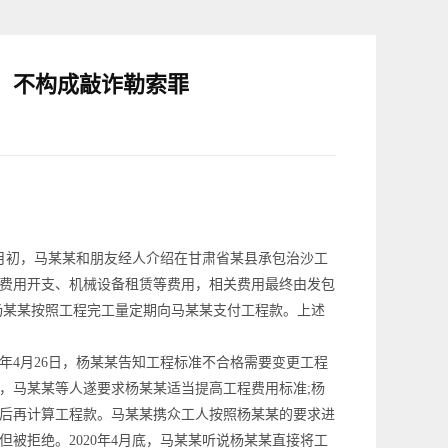
，不构成敲诈勒索罪
3月初，马某某和朋友经人介绍在甘肃省某县承包治沙工
费用开支、机械设备租赁等费用，相关费用最终由发包
杨某某按照工程完工量定期向马某某支付工程款。上述
年4月26日，杨某某告知工程标准不合格需要变更工程
，马某某等人遂要求杨某某适当提高工程费用标准;杨
后再计算工程款。马某某携众工人按照杨某某的要求进
被拒绝。2020年4月底，马某某听说杨某某直接将工