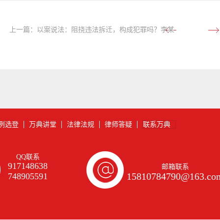
上一篇：
以案说法：阻挠违法拆迁，构成犯罪吗？李某
被控放火(妨害公务)案
例选登
万典讲堂
法律法规
律师答疑
联系万典
QQ联系
917148638
邮箱联系
15810784790@163.co
748905591