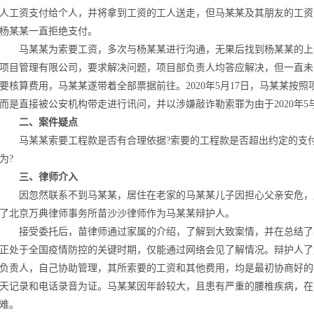
人工资支付给个人，并将拿到工资的工人送走，但马某某及其朋友的工资
杨某某一直拒绝支付。
马某某为索要工资，多次与杨某某进行沟通，无果后找到杨某某的上
项目管理有限公司，要求解决问题，项目部负责人均答应解决，但一直未
要核算费用，马某某遂带着全部票据前往。2020年5月17日，马某某按
而是直接被公安机构带走进行讯问，并以涉嫌敲诈勒索罪为由于2020年5
二、案件疑点
马某某索要工程款是否有合理依据?索要的工程款是否超出约定的支付
为?
三、律师介入
因忽然联系不到马某某，居住在老家的马某某儿子因担心父亲安危，
了北京万典律师事务所苗沙沙律师作为马某某辩护人。
接受委托后，苗律师通过家属的介绍，了解到大致案情，并在总结了
正处于全国疫情防控的关键时期，仅能通过网络会见了解情况。辩护人了
负责人，自己协助管理，其所索要的工资和其他费用，均是最初协商好的
天记录和电话录音为证。马某某因年龄较大，且患有严重的腰椎疾病，在
难。