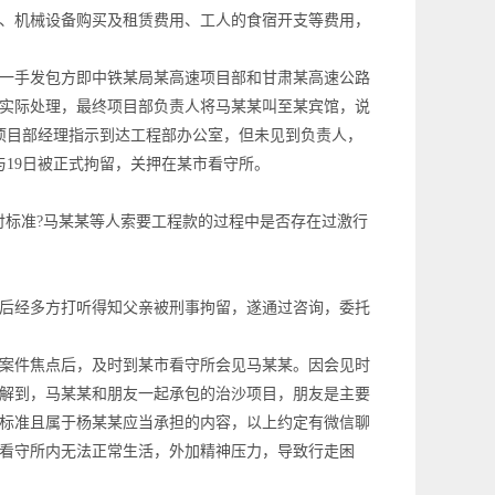
、机械设备购买及租赁费用、工人的食宿开支等费用，
一手发包方即中铁某局某高速项目部和甘肃某高速公路
实际处理，最终项目部负责人将马某某叫至某宾馆，说
照项目部经理指示到达工程部办公室，但未见到负责人，
与19日被正式拘留，关押在某市看守所。
标准?马某某等人索要工程款的过程中是否存在过激行
后经多方打听得知父亲被刑事拘留，遂通过咨询，委托
案件焦点后，及时到某市看守所会见马某某。因会见时
解到，马某某和朋友一起承包的治沙项目，朋友是主要
标准且属于杨某某应当承担的内容，以上约定有微信聊
看守所内无法正常生活，外加精神压力，导致行走困