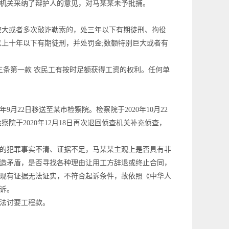
机关采纳了辩护人的意见，对马某某未予批捕。
大或者多次敲诈勒索的，处三年以下有期徒刑、拘役
以上十年以下有期徒刑，并处罚金;数额特别巨大或者有
三条第一款 农民工有按时足额获得工资的权利。任何单
22日移送至某市检察院。检察院于2020年10月22
察院于2020年12月18日再次退回侦查机关补充侦查，
的犯罪事实不清、证据不足，马某某主观上是否具有非
造矛盾，是否寻找各种理由让用工方辞退或终止合同，
现有证据无法证实，不符合起诉条件，故依照《中华人
诉。
法讨要工程款。