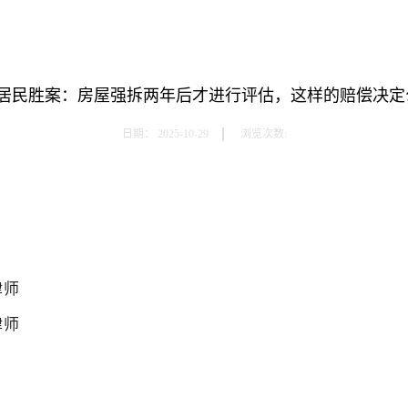
户居民胜案：房屋强拆两年后才进行评估，这样的赔偿决定
日期：
2025-10-29
浏览次数:
律师
律师