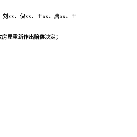
刘xx、倪xx、王
xx、唐xx、王
收房屋重新作出赔偿决定；