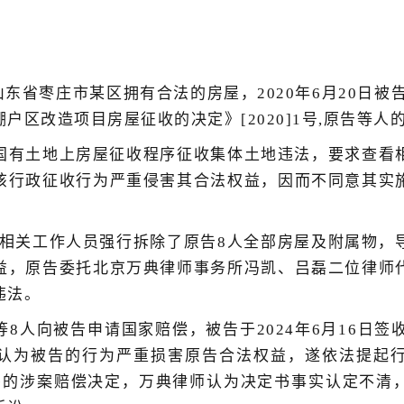
山东省枣庄市某区拥有合法的房屋，2020年6月20日被
户区改造项目房屋征收的决定》[2020]1号,原告等
国有土地上房屋征收程序征收集体土地违法，要求查看
该行政征收行为严重侵害其合法权益，因而不同意其实
组织相关工作人员强行拆除了原告8人全部房屋及附属物
益，原告委托北京万典律师事务所冯凯、吕磊二位律师
违法。
8人向被告申请国家赔偿，被告于2024年6月16日签
认为被告的行为严重损害原告合法权益，遂依法提起
告邮寄的涉案赔偿决定，万典律师认为决定书事实认定不