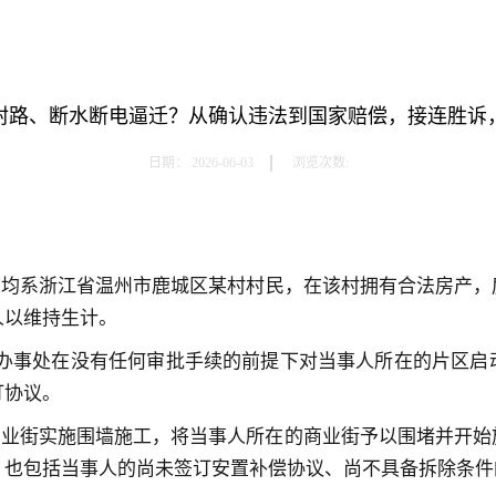
封路、断水断电逼迁？从确认违法到国家赔偿，接连胜诉
日期：
2026-06-03
浏览次数:
三人均系浙江省温州市鹿城区某村村民，在该村拥有合法房产
人以维持生计。
街道办事处在没有任何审批手续的前提下对当事人所在的片区
订协议。
对商业街实施围墙施工，将当事人所在的商业街予以围堵并开
，也包括当事人的尚未签订安置补偿协议、尚不具备拆除条件