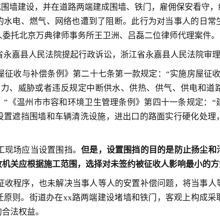
办完成围墙建设，并在道路两端建成围墙、铁门，雇佣保安看守
的水电、燃气、网络也遭到了阻断。此行为对当事人的日常
人委托北京万典律师事务所王卫洲、吕磊二位律师代理案件。
省永嘉县人民法院提起行政诉讼，
浙江省永嘉县人民法院审
屋征收与补偿条例》第二十七条第一款规定：“实施房屋征收
暴力、威胁或者违反规定中断供水、供热、供气、供电和道
。”《温州市市容和环境卫生管理条例》第四十一条规定：“
设置遮挡围墙和车辆清洗设施，进出口的路面实行硬化处理
工现场应当设置围挡。
但是，设置围挡的目的是防止扬尘和
政机关应根据施工范围，选择对未签约被征收人影响最小的方
征收程序，也未解决当事人等人的安置补偿问题，将当事人
迁原则。街道办在xx路两端建设堵墙和铁门，客观上构成采
的合法权益。