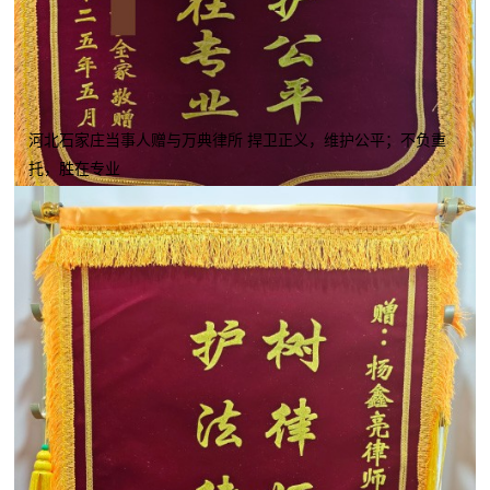
河北石家庄当事人赠与万典律所 捍卫正义，维护公平；不负重
托，胜在专业