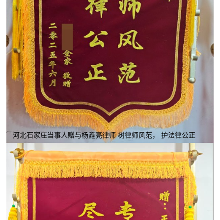
河北石家庄当事人赠与杨鑫亮律师 树律师风范， 护法律公正