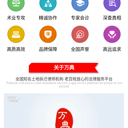
术业专攻
精诚协作
专家会诊
深查真相
高质高效
品牌保障
全国声誉
高远追求
关于万典
全国知名土地拆迁律师机构 老百姓放心的法律服务平台
National well-known land demolition lawyers Legal service platform for people to rest
assured