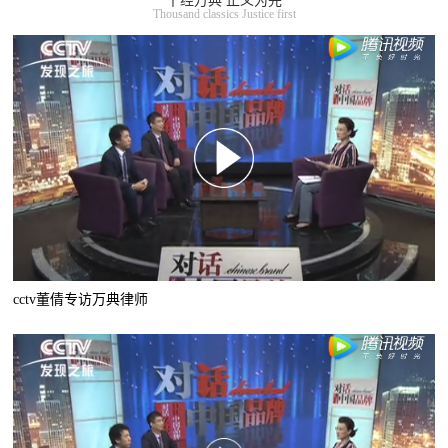
千经万典 正义为先
Thousand classics Justice first
cctv董倩专访万典律师