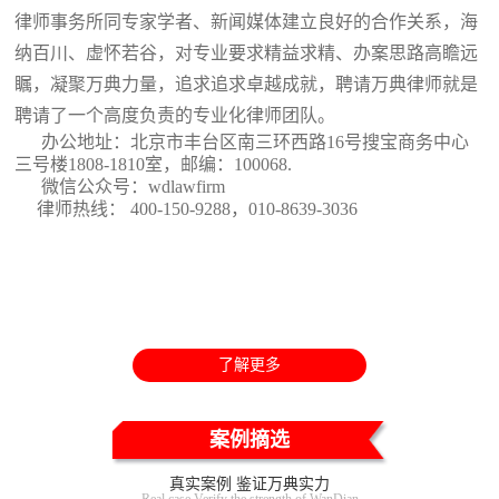
律师事务所同专家学者、新闻媒体建立良好的合作关系，海
纳百川、虚怀若谷，对专业要求精益求精、办案思路高瞻远
瞩，凝聚万典力量，追求追求卓越成就，聘请万典律师就是
聘请了一个高度负责的专业化律师团队。
办公地址：北京市丰台区南三环西路16号搜宝商务中心
三号楼1808-1810室
，邮编：100068.
微信公众号：wdlawfirm
律师热线： 400-150-9288，010-8639-3036
了解更多
案例摘选
真实案例 鉴证万典实力
Real case Verify the strength of WanDian