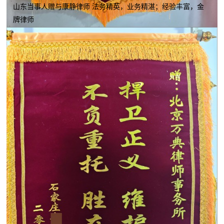
山东当事人赠与康静律师 法务精英，业务精湛；经验丰富，金
牌律师