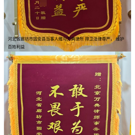
河北省廊坊市固安县当事人赠与万典律所 捍卫法律尊严， 维护
百姓利益