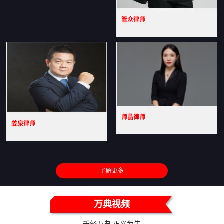
管众律师
师晶律师
姜泉律师
了解更多
万典视频