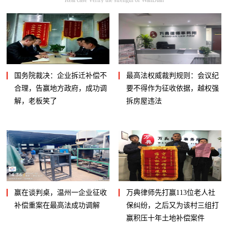
国务院裁决：企业拆迁补偿不
最高法权威裁判规则：会议纪
合理，告赢地方政府，成功调
要不得作为征收依据，越权强
解，老板笑了
拆房屋违法
赢在谈判桌，温州一企业征收
万典律师先打赢113位老人社
补偿重案在最高法成功调解
保纠纷，之后又为该村三组打
赢积压十年土地补偿案件