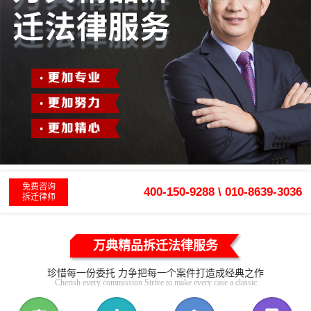
免费咨询
400-150-9288 \ 010-8639-3036
拆迁律师
万典精品拆迁法律服务
珍惜每一份委托 力争把每一个案件打造成经典之作
Cherish every commission Strive to make every case a classic