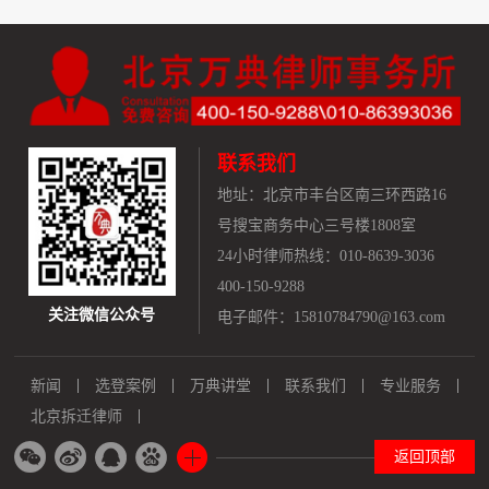
联系我们
地址：
北京市丰台区南三环西路16
号搜宝商务中心三号楼1808室
24小时律师热线：010-8639-3036
400-150-9288
关注微信公众号
电子邮件：15810784790@163.com
新闻
选登案例
万典讲堂
联系我们
专业服务
北京拆迁律师
返回顶部