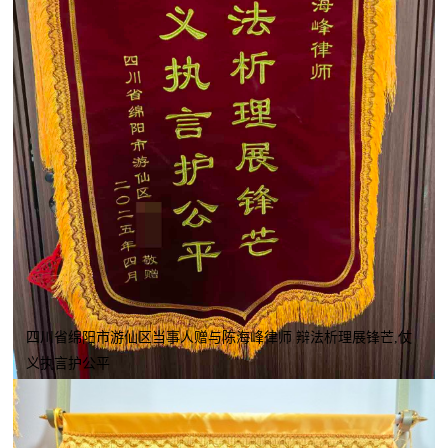
四川省绵阳市游仙区当事人赠与陈海峰律师 辩法析理展锋芒,仗
义执言护公平