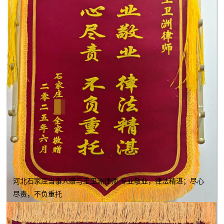
河北石家庄当事人赠与王卫洲律师 专业敬业，律法精湛；尽心
尽责，不负重托