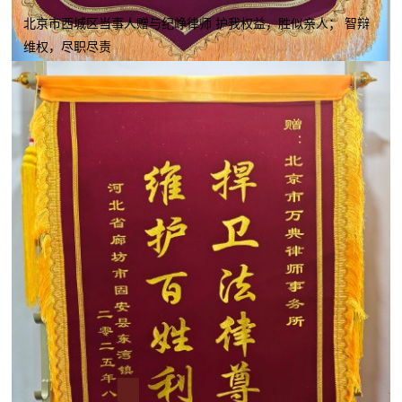
北京市西城区当事人赠与纪峥律师 护我权益，胜似亲人； 智辩
维权，尽职尽责