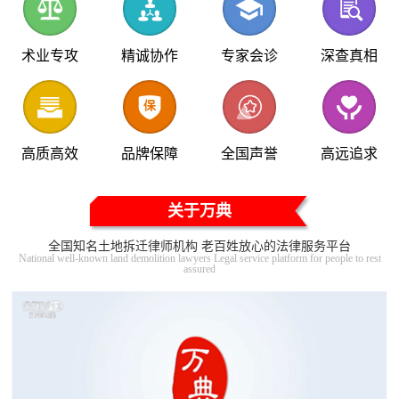
术业专攻
精诚协作
专家会诊
深查真相
高质高效
品牌保障
全国声誉
高远追求
关于万典
全国知名土地拆迁律师机构 老百姓放心的法律服务平台
National well-known land demolition lawyers Legal service platform for people to rest
assured