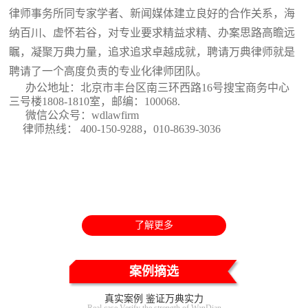
律师事务所同专家学者、新闻媒体建立良好的合作关系，海
纳百川、虚怀若谷，对专业要求精益求精、办案思路高瞻远
瞩，凝聚万典力量，追求追求卓越成就，聘请万典律师就是
聘请了一个高度负责的专业化律师团队。
办公地址：北京市丰台区南三环西路16号搜宝商务中心
三号楼1808-1810室
，邮编：100068.
微信公众号：wdlawfirm
律师热线： 400-150-9288，010-8639-3036
了解更多
案例摘选
真实案例 鉴证万典实力
Real case Verify the strength of WanDian