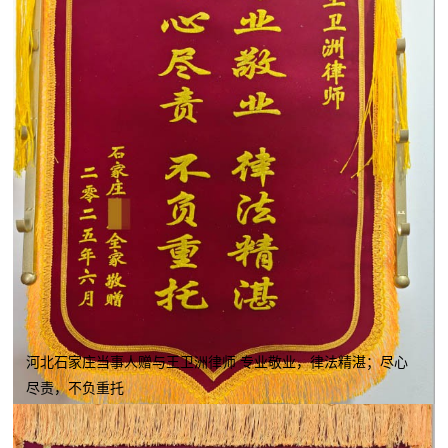
河北石家庄当事人赠与王卫洲律师 专业敬业，律法精湛；尽心
尽责，不负重托