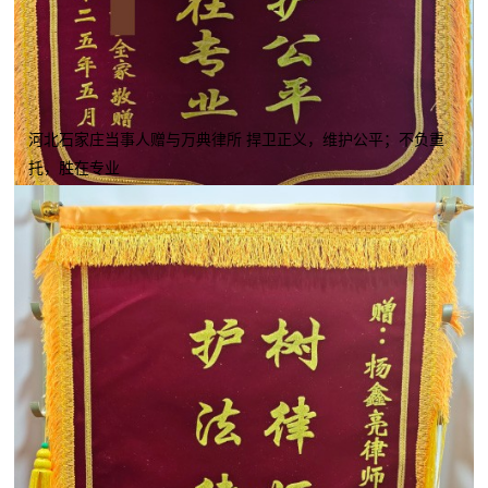
河北石家庄当事人赠与万典律所 捍卫正义，维护公平；不负重
托，胜在专业