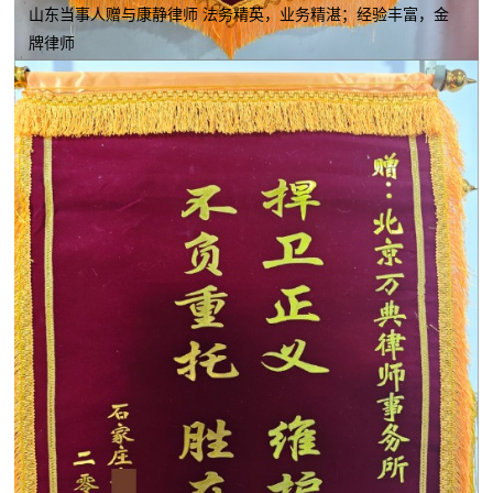
山东当事人赠与康静律师 法务精英，业务精湛；经验丰富，金
牌律师