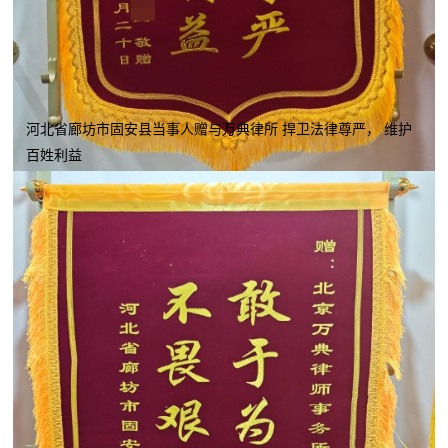
河北省廊坊市固安县当事人赠与万典律所 捍卫法律尊严， 维护
百姓利益