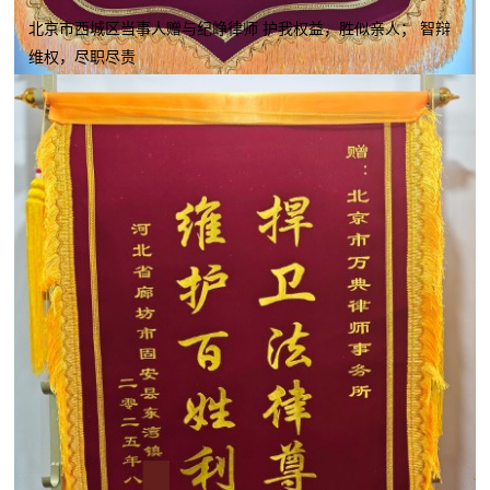
北京市西城区当事人赠与纪峥律师 护我权益，胜似亲人； 智辩
维权，尽职尽责