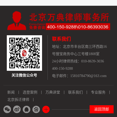
联系我们
地址：
北京市丰台区南三环西路16
号搜宝商务中心三号楼1808室
24小时律师热线：010-8639-3036
400-150-9288
关注微信公众号
电子邮件：15810784790@163.com
新闻
选登案例
万典讲堂
联系我们
专业服务
北京拆迁律师
返回顶部