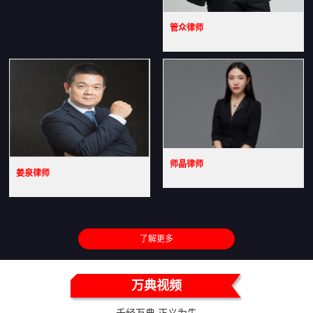
管众律师
师晶律师
姜泉律师
了解更多
万典视频