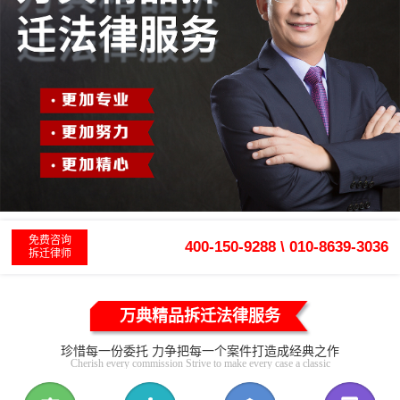
免费咨询
400-150-9288 \ 010-8639-3036
拆迁律师
万典精品拆迁法律服务
珍惜每一份委托 力争把每一个案件打造成经典之作
Cherish every commission Strive to make every case a classic