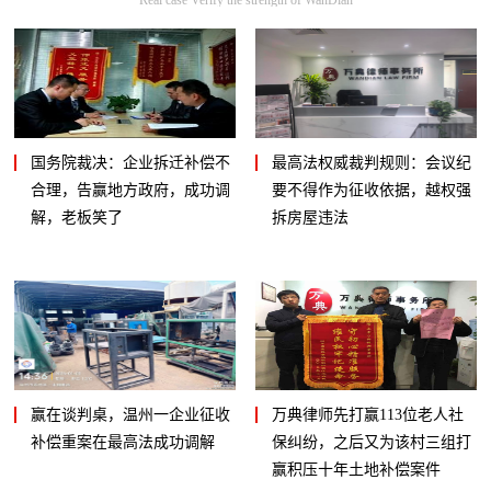
国务院裁决：企业拆迁补偿不
最高法权威裁判规则：会议纪
合理，告赢地方政府，成功调
要不得作为征收依据，越权强
解，老板笑了
拆房屋违法
赢在谈判桌，温州一企业征收
万典律师先打赢113位老人社
补偿重案在最高法成功调解
保纠纷，之后又为该村三组打
赢积压十年土地补偿案件