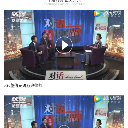
千经万典 正义为先
Thousand classics Justice first
cctv董倩专访万典律师