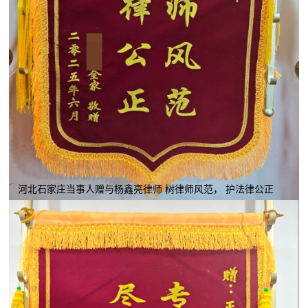
河北石家庄当事人赠与杨鑫亮律师 树律师风范， 护法律公正