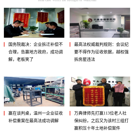
国务院裁决：企业拆迁补偿不
最高法权威裁判规则：会议纪
合理，告赢地方政府，成功调
要不得作为征收依据，越权强
解，老板笑了
拆房屋违法
赢在谈判桌，温州一企业征收
万典律师先打赢113位老人社
补偿重案在最高法成功调解
保纠纷，之后又为该村三组打
赢积压十年土地补偿案件