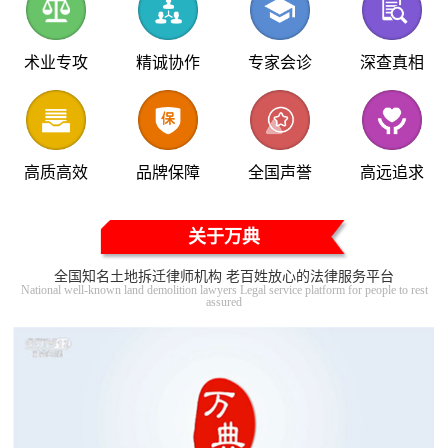
术业专攻
精诚协作
专家会诊
深查真相
高质高效
品牌保障
全国声誉
高远追求
关于万典
全国知名土地拆迁律师机构 老百姓放心的法律服务平台
National well-known land demolition lawyers Legal service platform for people to rest
assured