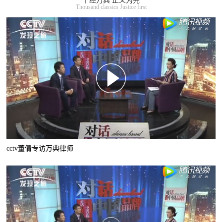
千经万典 正义为先
Thousand classics Justice first
cctv董倩专访万典律师