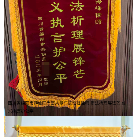
四川省绵阳市游仙区当事人赠与陈海峰律师 辩法析理展锋芒,仗
义执言护公平