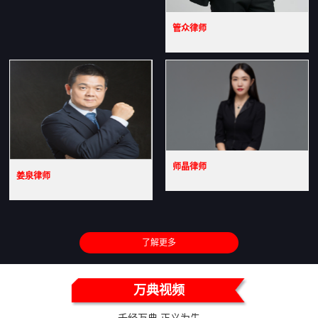
管众律师
师晶律师
姜泉律师
了解更多
万典视频