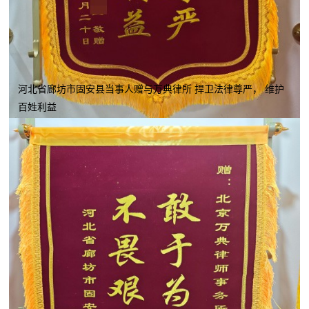
河北省廊坊市固安县当事人赠与万典律所 捍卫法律尊严， 维护
百姓利益