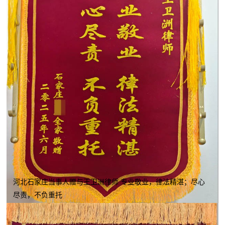
河北石家庄当事人赠与王卫洲律师 专业敬业，律法精湛；尽心
尽责，不负重托