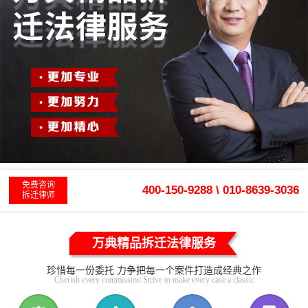
免费咨询
400-150-9288 \ 010-8639-3036
拆迁律师
万典精品拆迁法律服务
珍惜每一份委托 力争把每一个案件打造成经典之作
Cherish every commission Strive to make every case a classic