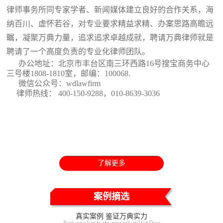
律师事务所同专家学者、新闻媒体建立良好的合作关系，海
纳百川、虚怀若谷，对专业要求精益求精、办案思路高瞻远
瞩，凝聚万典力量，追求追求卓越成就，聘请万典律师就是
聘请了一个高度负责的专业化律师团队。
办公地址：北京市丰台区南三环西路16号搜宝商务中心
三号楼1808-1810室
，邮编：100068.
微信公众号：wdlawfirm
律师热线： 400-150-9288，010-8639-3036
了解更多
案例摘选
真实案例 鉴证万典实力
Real case Verify the strength of WanDian