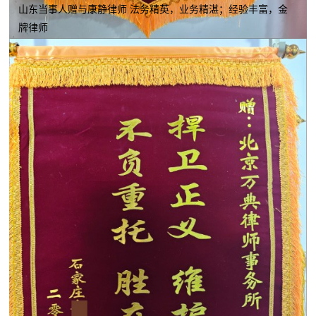
山东当事人赠与康静律师 法务精英，业务精湛；经验丰富，金
牌律师