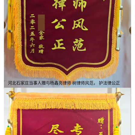
河北石家庄当事人赠与杨鑫亮律师 树律师风范， 护法律公正