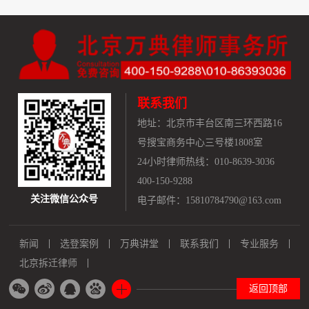
联系我们
地址：
北京市丰台区南三环西路16
号搜宝商务中心三号楼1808室
24小时律师热线：010-8639-3036
400-150-9288
关注微信公众号
电子邮件：15810784790@163.com
新闻
选登案例
万典讲堂
联系我们
专业服务
北京拆迁律师
返回顶部