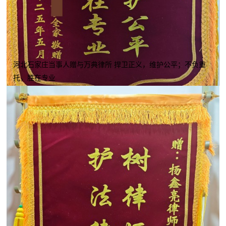
河北石家庄当事人赠与万典律所 捍卫正义，维护公平；不负重
托，胜在专业