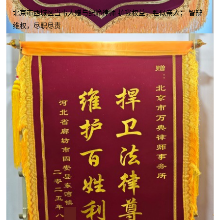
北京市西城区当事人赠与纪峥律师 护我权益，胜似亲人； 智辩
维权，尽职尽责