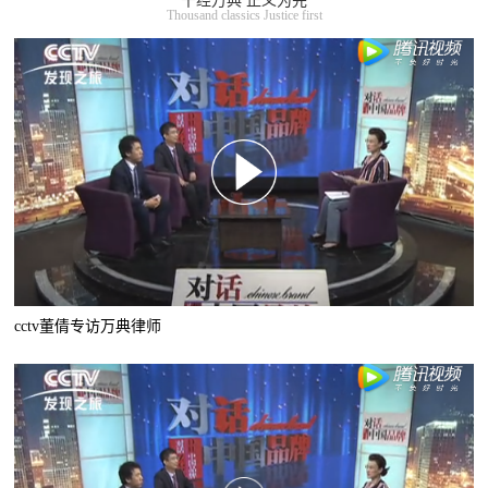
千经万典 正义为先
Thousand classics Justice first
cctv董倩专访万典律师