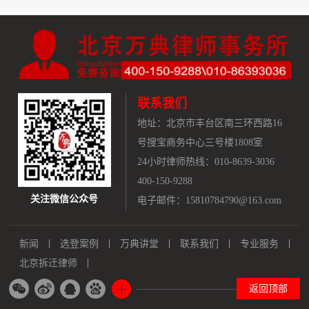
联系我们
地址：
北京市丰台区南三环西路16
号搜宝商务中心三号楼1808室
24小时律师热线：010-8639-3036
400-150-9288
关注微信公众号
电子邮件：15810784790@163.com
新闻
选登案例
万典讲堂
联系我们
专业服务
北京拆迁律师
返回顶部