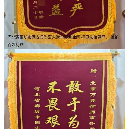
河北省廊坊市固安县当事人赠与万典律所 捍卫法律尊严， 维护
百姓利益