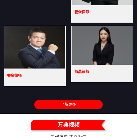
管众律师
师晶律师
姜泉律师
了解更多
万典视频