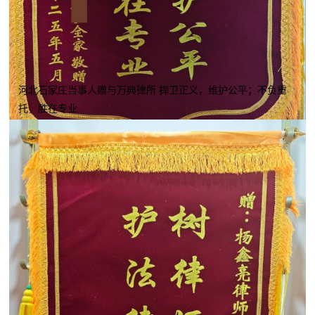
河北石家庄当事人赠与万典律所 捍卫正义，维护公平；不负重
托，胜在专业