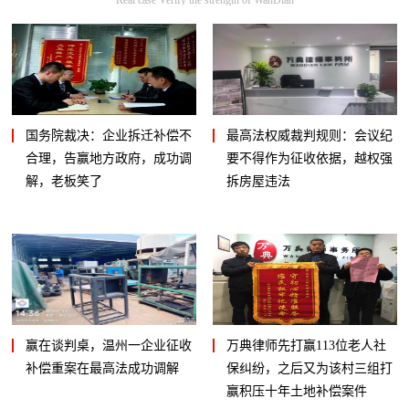
国务院裁决：企业拆迁补偿不
最高法权威裁判规则：会议纪
合理，告赢地方政府，成功调
要不得作为征收依据，越权强
解，老板笑了
拆房屋违法
赢在谈判桌，温州一企业征收
万典律师先打赢113位老人社
补偿重案在最高法成功调解
保纠纷，之后又为该村三组打
赢积压十年土地补偿案件