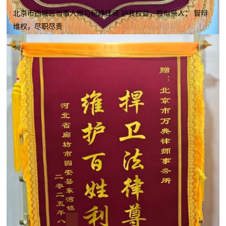
北京市西城区当事人赠与纪峥律师 护我权益，胜似亲人； 智辩
维权，尽职尽责