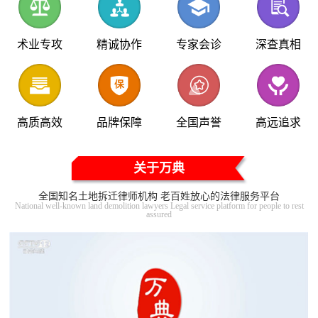
术业专攻
精诚协作
专家会诊
深查真相
高质高效
品牌保障
全国声誉
高远追求
关于万典
全国知名土地拆迁律师机构 老百姓放心的法律服务平台
National well-known land demolition lawyers Legal service platform for people to rest
assured