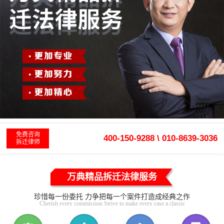
免费咨询
400-150-9288 \ 010-8639-3036
拆迁律师
万典精品拆迁法律服务
珍惜每一份委托 力争把每一个案件打造成经典之作
Cherish every commission Strive to make every case a classic