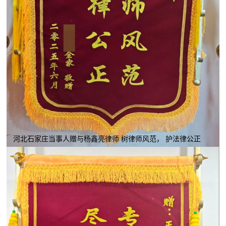
河北石家庄当事人赠与杨鑫亮律师 树律师风范， 护法律公正