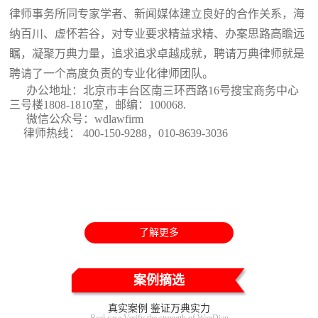
律师事务所同专家学者、新闻媒体建立良好的合作关系，海
纳百川、虚怀若谷，对专业要求精益求精、办案思路高瞻远
瞩，凝聚万典力量，追求追求卓越成就，聘请万典律师就是
聘请了一个高度负责的专业化律师团队。
办公地址：北京市丰台区南三环西路16号搜宝商务中心
三号楼1808-1810室
，邮编：100068.
微信公众号：wdlawfirm
律师热线： 400-150-9288，010-8639-3036
了解更多
案例摘选
真实案例 鉴证万典实力
Real case Verify the strength of WanDian