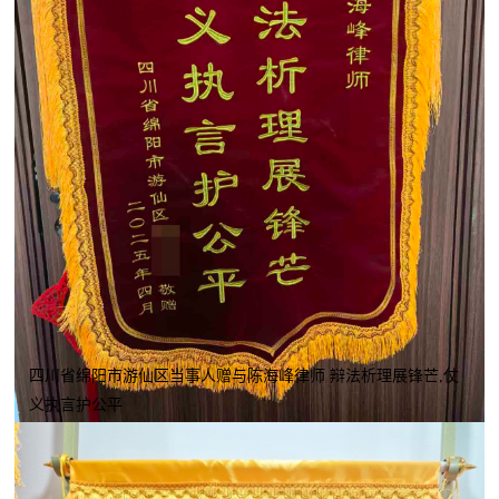
四川省绵阳市游仙区当事人赠与陈海峰律师 辩法析理展锋芒,仗
义执言护公平