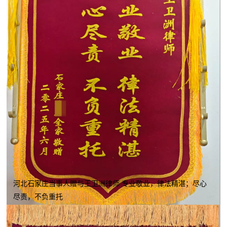
河北石家庄当事人赠与王卫洲律师 专业敬业，律法精湛；尽心
尽责，不负重托