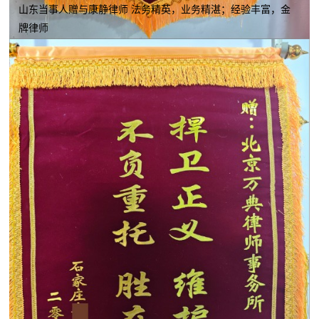
山东当事人赠与康静律师 法务精英，业务精湛；经验丰富，金
牌律师