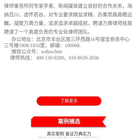
律师事务所同专家学者、新闻媒体建立良好的合作关系，海
纳百川、虚怀若谷，对专业要求精益求精、办案思路高瞻远
瞩，凝聚万典力量，追求追求卓越成就，聘请万典律师就是
聘请了一个高度负责的专业化律师团队。
办公地址：北京市丰台区南三环西路16号搜宝商务中心
三号楼1808-1810室
，邮编：100068.
微信公众号：wdlawfirm
律师热线： 400-150-9288，010-8639-3036
了解更多
案例摘选
真实案例 鉴证万典实力
Real case Verify the strength of WanDian