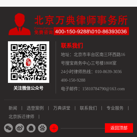
联系我们
地址：
北京市丰台区南三环西路16
号搜宝商务中心三号楼1808室
24小时律师热线：010-8639-3036
400-150-9288
关注微信公众号
电子邮件：15810784790@163.com
新闻
选登案例
万典讲堂
联系我们
专业服务
北京拆迁律师
返回顶部