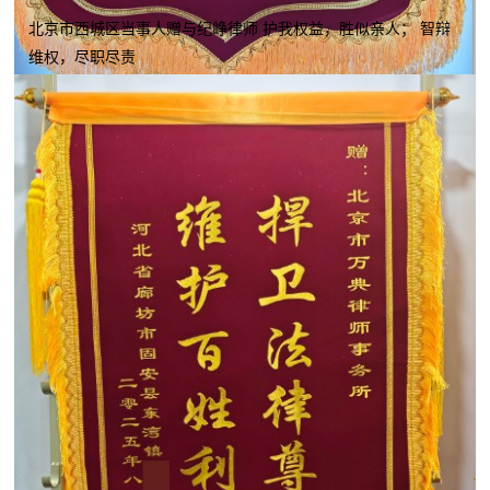
北京市西城区当事人赠与纪峥律师 护我权益，胜似亲人； 智辩
维权，尽职尽责