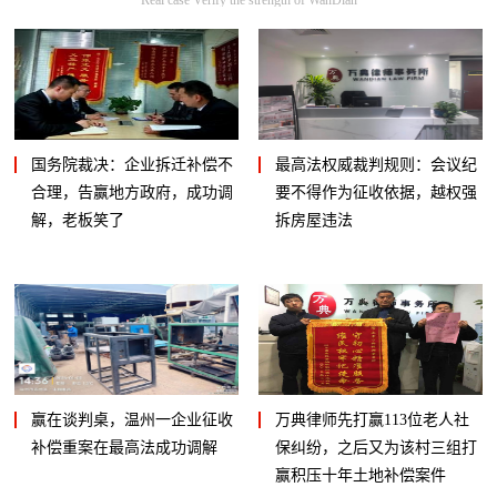
国务院裁决：企业拆迁补偿不
最高法权威裁判规则：会议纪
合理，告赢地方政府，成功调
要不得作为征收依据，越权强
解，老板笑了
拆房屋违法
赢在谈判桌，温州一企业征收
万典律师先打赢113位老人社
补偿重案在最高法成功调解
保纠纷，之后又为该村三组打
赢积压十年土地补偿案件