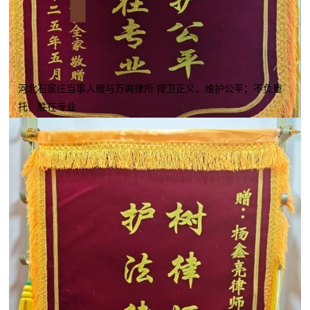
河北石家庄当事人赠与万典律所 捍卫正义，维护公平；不负重
托，胜在专业