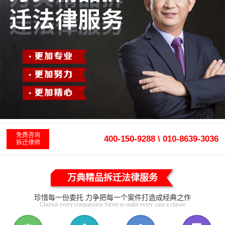
免费咨询
400-150-9288 \ 010-8639-3036
拆迁律师
万典精品拆迁法律服务
珍惜每一份委托 力争把每一个案件打造成经典之作
Cherish every commission Strive to make every case a classic