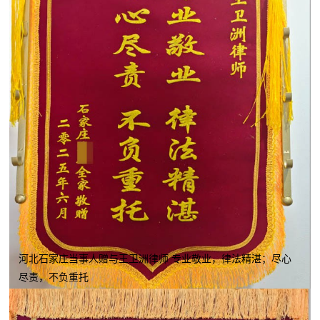
河北石家庄当事人赠与王卫洲律师 专业敬业，律法精湛；尽心
尽责，不负重托