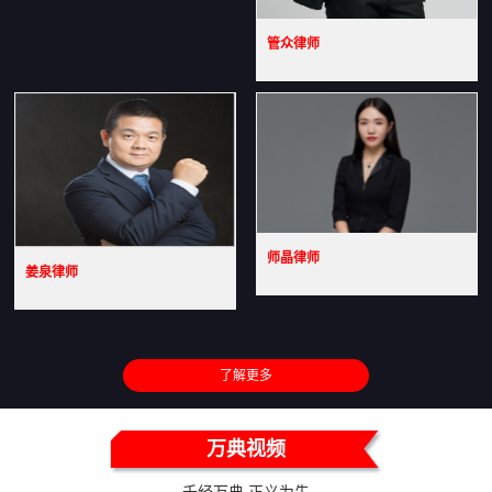
管众律师
师晶律师
姜泉律师
了解更多
万典视频