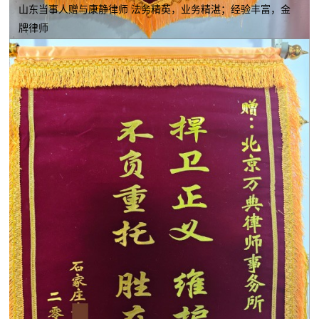
山东当事人赠与康静律师 法务精英，业务精湛；经验丰富，金
牌律师