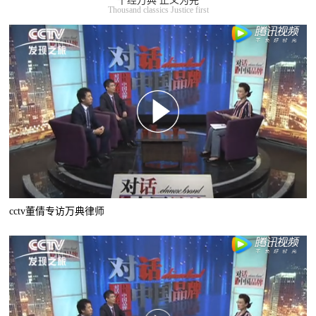
千经万典 正义为先
Thousand classics Justice first
cctv董倩专访万典律师