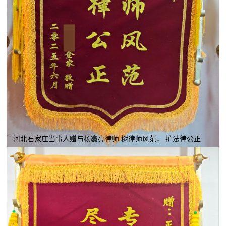
河北石家庄当事人赠与杨鑫亮律师 树律师风范， 护法律公正