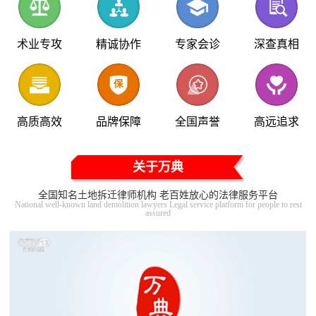
术业专攻
精诚协作
专家会诊
深查真相
高质高效
品牌保障
全国声誉
高远追求
关于万典
全国知名土地拆迁律师机构 老百姓放心的法律服务平台
National well-known land demolition lawyers Legal service platform for people to rest
assured