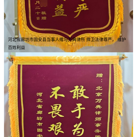
河北省廊坊市固安县当事人赠与万典律所 捍卫法律尊严， 维护
百姓利益