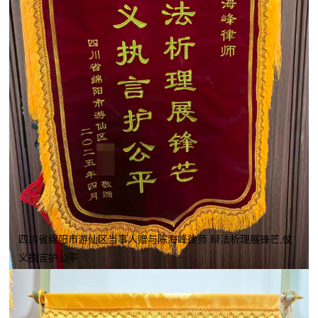
四川省绵阳市游仙区当事人赠与陈海峰律师 辩法析理展锋芒,仗
义执言护公平