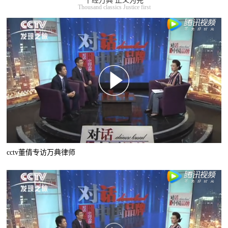
千经万典 正义为先
Thousand classics Justice first
cctv董倩专访万典律师