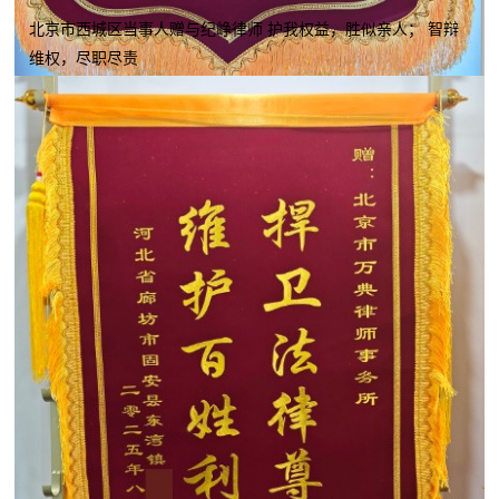
北京市西城区当事人赠与纪峥律师 护我权益，胜似亲人； 智辩
维权，尽职尽责