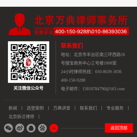
联系我们
地址：
北京市丰台区南三环西路16
号搜宝商务中心三号楼1808室
24小时律师热线：010-8639-3036
400-150-9288
关注微信公众号
电子邮件：15810784790@163.com
新闻
选登案例
万典讲堂
联系我们
专业服务
北京拆迁律师
返回顶部