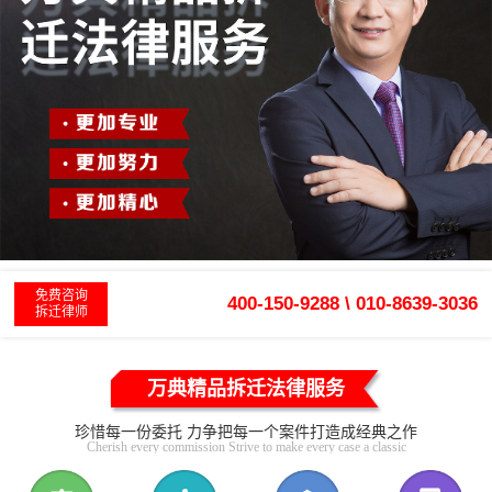
免费咨询
400-150-9288 \ 010-8639-3036
拆迁律师
万典精品拆迁法律服务
珍惜每一份委托 力争把每一个案件打造成经典之作
Cherish every commission Strive to make every case a classic