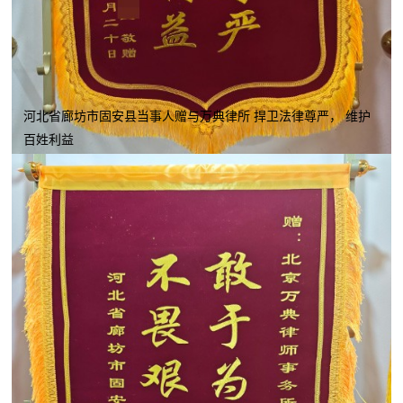
河北省廊坊市固安县当事人赠与万典律所 捍卫法律尊严， 维护
百姓利益