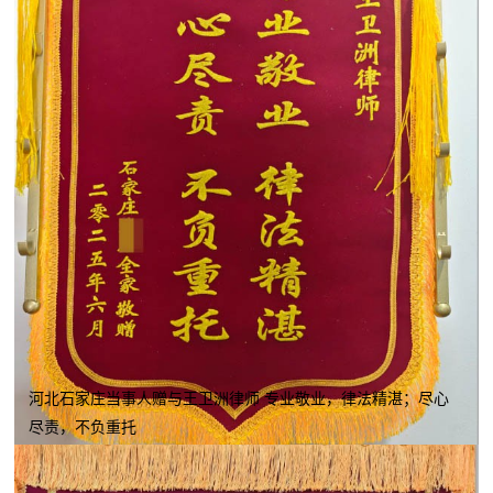
河北石家庄当事人赠与王卫洲律师 专业敬业，律法精湛；尽心
尽责，不负重托