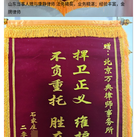
山东当事人赠与康静律师 法务精英，业务精湛；经验丰富，金
牌律师