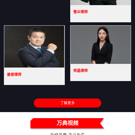
管众律师
师晶律师
姜泉律师
了解更多
万典视频