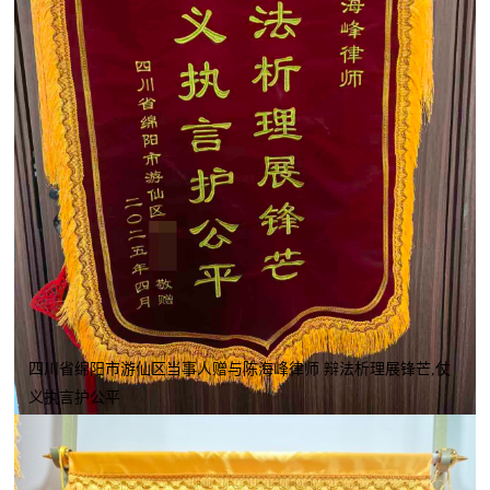
四川省绵阳市游仙区当事人赠与陈海峰律师 辩法析理展锋芒,仗
义执言护公平