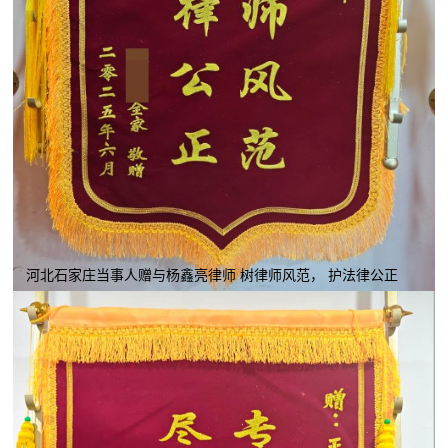
河北石家庄当事人赠与杨鑫亮律师 树律师风范， 护法律公正