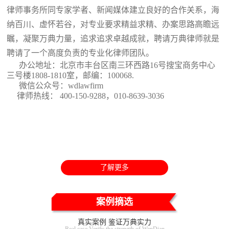
律师事务所同专家学者、新闻媒体建立良好的合作关系，海
纳百川、虚怀若谷，对专业要求精益求精、办案思路高瞻远
瞩，凝聚万典力量，追求追求卓越成就，聘请万典律师就是
聘请了一个高度负责的专业化律师团队。
办公地址：北京市丰台区南三环西路16号搜宝商务中心
三号楼1808-1810室
，邮编：100068.
微信公众号：wdlawfirm
律师热线： 400-150-9288，010-8639-3036
了解更多
案例摘选
真实案例 鉴证万典实力
Real case Verify the strength of WanDian