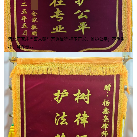
河北石家庄当事人赠与万典律所 捍卫正义，维护公平；不负重
托，胜在专业