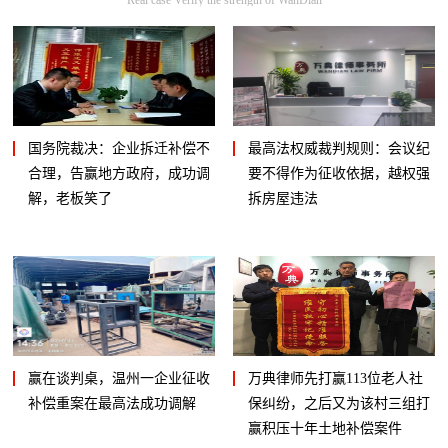
国务院裁决：企业拆迁补偿不
最高法权威裁判规则：会议纪
合理，告赢地方政府，成功调
要不得作为征收依据，越权强
解，老板笑了
拆房屋违法
赢在谈判桌，温州一企业征收
万典律师先打赢113位老人社
补偿重案在最高法成功调解
保纠纷，之后又为该村三组打
赢积压十年土地补偿案件