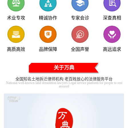
术业专攻
精诚协作
专家会诊
深查真相
高质高效
品牌保障
全国声誉
高远追求
关于万典
全国知名土地拆迁律师机构 老百姓放心的法律服务平台
National well-known land demolition lawyers Legal service platform for people to rest
assured