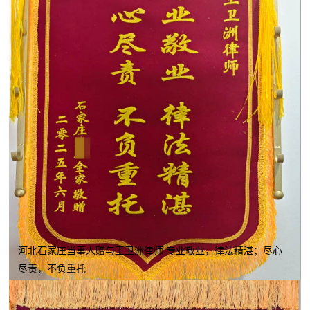
河北石家庄当事人赠与王卫洲律师 专业敬业，律法精湛；尽心
尽责，不负重托