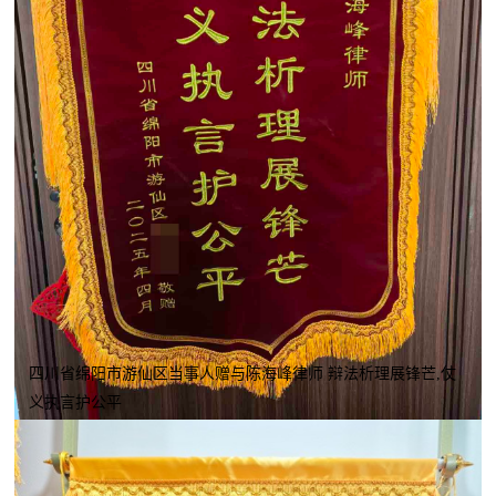
四川省绵阳市游仙区当事人赠与陈海峰律师 辩法析理展锋芒,仗
义执言护公平