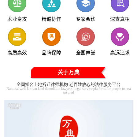
术业专攻
精诚协作
专家会诊
深查真相
高质高效
品牌保障
全国声誉
高远追求
关于万典
全国知名土地拆迁律师机构 老百姓放心的法律服务平台
National well-known land demolition lawyers Legal service platform for people to rest
assured