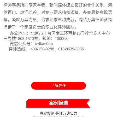
律师事务所同专家学者、新闻媒体建立良好的合作关系，海
纳百川、虚怀若谷，对专业要求精益求精、办案思路高瞻远
瞩，凝聚万典力量，追求追求卓越成就，聘请万典律师就是
聘请了一个高度负责的专业化律师团队。
办公地址：北京市丰台区南三环西路16号搜宝商务中心
三号楼1808-1810室
，邮编：100068.
微信公众号：wdlawfirm
律师热线： 400-150-9288，010-8639-3036
了解更多
案例摘选
真实案例 鉴证万典实力
Real case Verify the strength of WanDian