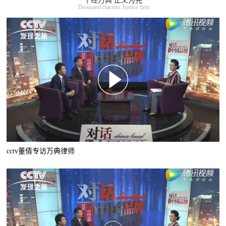
千经万典 正义为先
Thousand classics Justice first
cctv董倩专访万典律师