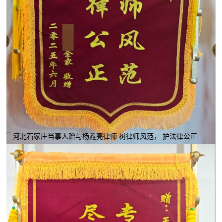
河北石家庄当事人赠与杨鑫亮律师 树律师风范， 护法律公正