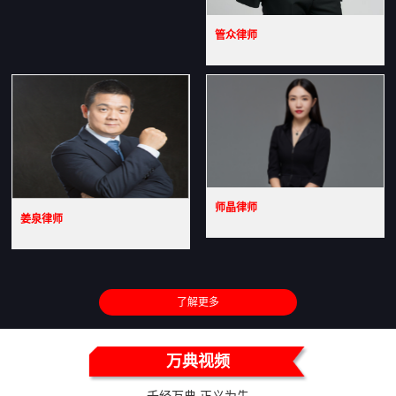
管众律师
师晶律师
姜泉律师
了解更多
万典视频