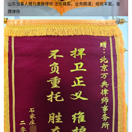
山东当事人赠与康静律师 法务精英，业务精湛；经验丰富，金
牌律师