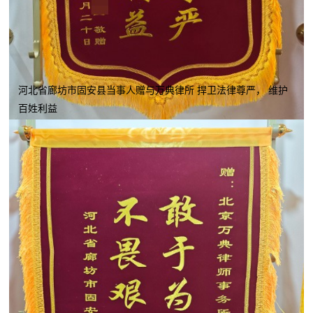
河北省廊坊市固安县当事人赠与万典律所 捍卫法律尊严， 维护
百姓利益