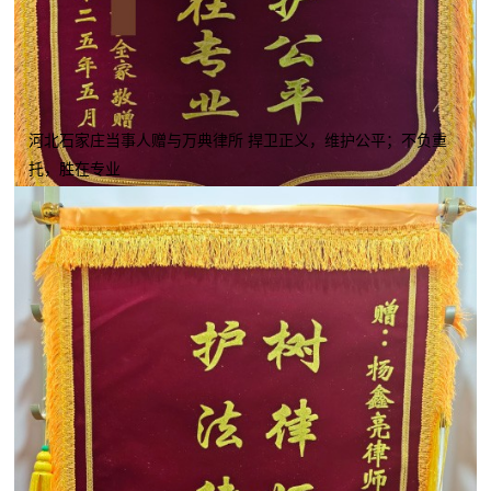
河北石家庄当事人赠与万典律所 捍卫正义，维护公平；不负重
托，胜在专业