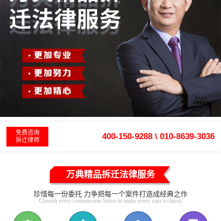
免费咨询
400-150-9288 \ 010-8639-3036
拆迁律师
万典精品拆迁法律服务
珍惜每一份委托 力争把每一个案件打造成经典之作
Cherish every commission Strive to make every case a classic