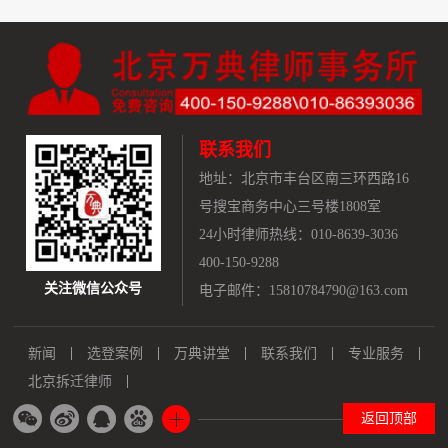
联系我们
地址：
北京市丰台区南三环西路16
号搜宝商务中心三号楼1808室
24小时律师热线：010-8639-3036
400-150-9288
关注微信公众号
电子邮件：15810784790@163.com
新闻
选登案例
万典讲堂
联系我们
专业服务
北京拆迁律师
返回顶部