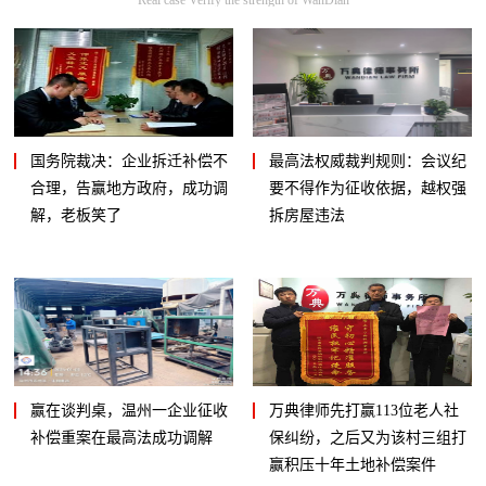
国务院裁决：企业拆迁补偿不
最高法权威裁判规则：会议纪
合理，告赢地方政府，成功调
要不得作为征收依据，越权强
解，老板笑了
拆房屋违法
赢在谈判桌，温州一企业征收
万典律师先打赢113位老人社
补偿重案在最高法成功调解
保纠纷，之后又为该村三组打
赢积压十年土地补偿案件