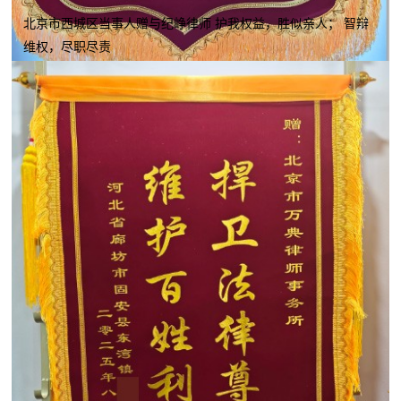
北京市西城区当事人赠与纪峥律师 护我权益，胜似亲人； 智辩
维权，尽职尽责