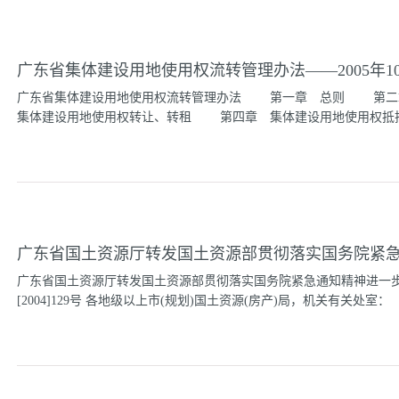
条例。第二条本条例所称房地产转让，是指依法取得房地产权的自然
产转移给他人的法律行为。第三条本条例适用于本省行政区域内城镇
平和诚实信用的原则。房地产转让时，建筑物、附着物的所有权应当
广东省集体建设用地使用权流转管理办法——2005年1
不得分割。第五条房地产转让的风险责任，产权转移前由出让人承担
核准转移登记的日期,为房地产权转移的日期。第七条房地产转让当事
广东省集体建设用地使用权流转管理办法 第一章 总则 第
转让当事人应当依法纳税。第九条县级以上房地产管理部门负责本条例
集体建设用地使用权转让、转租 第四章 集体建设用地使用权抵押
式取得土地使用权的，转让房地产时，应当报有批准权的人民政府审
地使用权出让手续，并缴纳土地使用权...
土地收益 第六章 法律责任 第七章 附则 经2005年5月
过，现予发布，自2005年10月1日起施行。 二○○五年六月二十
设用地的管理，合理利用土地，规范集体建设用地使用权流转市场秩
严格土地管理的决定，结合我省实际，制定本办法。 第二条 集
广东省国土资源厅转发国土资源部贯彻落实国务院紧
押，适用本办法。 第三条 取得农民集体土地进行非农业建设，
划、城市规划或村庄、集镇规划。涉及农用地转为建设用地的，应
广东省国土资源厅转发国土资源部贯彻落实国务院紧急通知精神进一步
四条 有下列情形之一的，集体建设用地使用权不得流转 （一）
[2004]129号 各地级以上市(规划)国土资源(房产)局，机关有关处室
规划的； （二）土地权属有争议的； （三）司法机关和行政机关
贯彻落实国务院紧急通知精神进一步严格土地管理的通知》(国土资发[20
自身实际，认真贯彻执行，切实把各项工作落到实处。附件：关于贯
知 ..