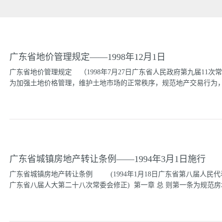
广东省地价管理规定——1998年12月1日
广东省地价管理规定 （1998年7月27日广东省人民政府第九届11次常
为加强土地价格管理，维护土地市场的正常秩序，规范地产交易行为，保
有者、使用者的合法权益，根据《中华人民共和国城镇国有土地使用
省实际，制定本规定。 第二条 本规定所指的土地价格包括基准地
城镇不同级别、不同用途的土地使用权单位面积平均价格。 标定地
体宗地的价格。 出让底价是政府根据正常市场状况下地块应达到的
广东省城镇房地产转让条例——1994年3月1日施行
格。 交易地价是土地使用权转让双方，按照一定的法律程序，在土
行政区域内出让国有土地使用权、从事土地开发、利用、经营，进行
广东省城镇房地产转让条例 (1994年1月18日广东省第八届人民代
理部门会同物价管理部门负责本规定的实施。 ...
广东省八届人大第二十八次常委会修正) 第一章 总 则第一条为规范房地
转让行为，维护房地产市场秩序，保障房地产转让当事人的合法权益