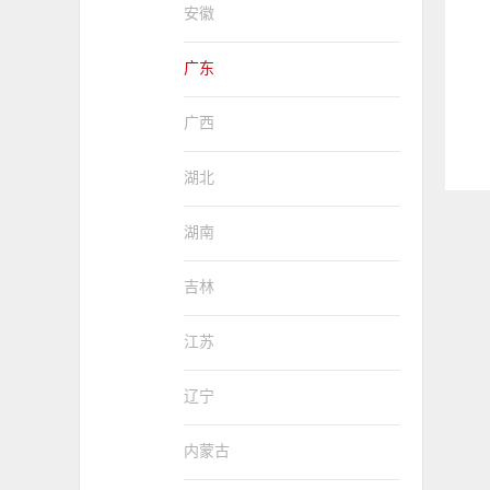
安徽
广东
广西
湖北
湖南
吉林
江苏
辽宁
内蒙古