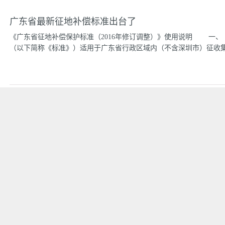
广东省最新征地补偿标准出台了
《广东省征地补偿保护标准（2016年修订调整）》使用说明 一、《
（以下简称《标准》）适用于广东省行政区域内（不含深圳市）征收集体
地、林地、养殖水面）和未利用地的补偿，《标准》与《广东省征地
同时使用。征收集体其他土地的补偿标准按现行法律法规规定执
费两项费用，青苗补偿费和地上附着物补偿费等费用需另计算。
镇或邻近城镇的标准执行。 四、各地征地补偿不得低于《标准》。
《分类表》，结合当地实际，具体制定本地区区域性征地补偿标准，
整或其他原因，个别村原类别档次水平与所在镇的类别档次水平不一
说明理由，经省人民政府同意后可按原类别档次水平执行。六、根据
更新。七、《标准》及《分类表》由省国土资源厅负责解释。八、《
年。《标准》实施之前上报省国土资源厅受理征地报批手续的，征地
成听证程序、征地补偿款已预付的征地项目，在《标...