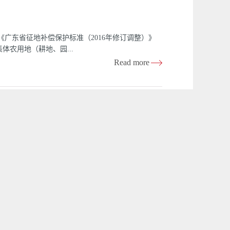
广东省征地补偿保护标准（2016年修订调整）》
农用地（耕地、园...
Read more
补偿保护标准地区分类表》（以下简称《分类表》）
行。 二、《标准》只包含土地补偿费和安置补助
 三、《分类表》没有列出的开发园区参照所在城
各县（市、区）以上人民政府可根据《标准》和
并报省国土资源厅备案。 五、由于行政区域的调
致的，在上报征地材料时，应对上报的征地补偿标准
实际情况变化，《标准》和《分类表》适时进行调整
标准》及《分类表》自公布之日起实施，有效期四
补偿标准可按原有规定办理；《标准》实施之前已完