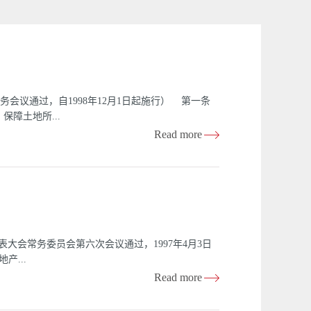
务会议通过，自1998年12月1日起施行） 第一条
障土地所...
Read more
权出让和转让暂行条例》等有关法律、法规，结合本
价、标定地价、出让底价和交易地价。 基准地价是
价是地产市场正常供求关系和正常经营管理条件下具
地价水平而确定的某一地块出让时的最低控制价
地市场中实际达成的成交价格。 第三条 凡在本省
地产交易，均应遵守本规定。 第四条 各级土地管
表大会常务委员会第六次会议通过，1997年4月3日
产...
Read more
，根据法律、法规有关规定，结合本省实际，制定本