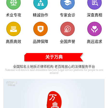
术业专攻
精诚协作
专家会诊
深查真相
高质高效
品牌保障
全国声誉
高远追求
关于万典
全国知名土地拆迁律师机构 老百姓放心的法律服务平台
National well-known land demolition lawyers Legal service platform for people to rest
assured