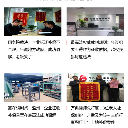
国务院裁决：企业拆迁补偿不
最高法权威裁判规则：会议纪
合理，告赢地方政府，成功调
要不得作为征收依据，越权强
解，老板笑了
拆房屋违法
赢在谈判桌，温州一企业征收
万典律师先打赢113位老人社
补偿重案在最高法成功调解
保纠纷，之后又为该村三组打
赢积压十年土地补偿案件