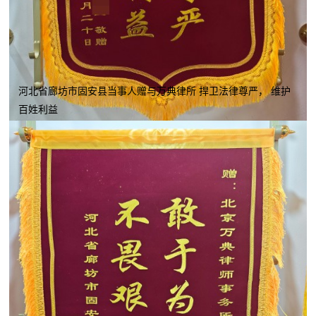
河北省廊坊市固安县当事人赠与万典律所 捍卫法律尊严， 维护
百姓利益