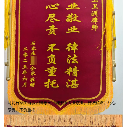
河北石家庄当事人赠与王卫洲律师 专业敬业，律法精湛；尽心
尽责，不负重托