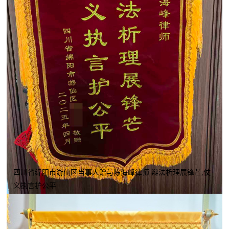
四川省绵阳市游仙区当事人赠与陈海峰律师 辩法析理展锋芒,仗
义执言护公平