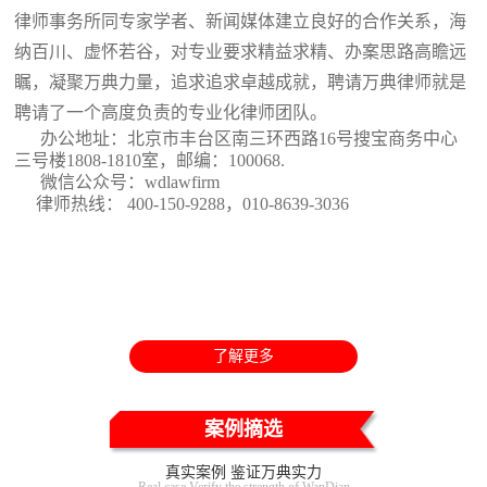
律师事务所同专家学者、新闻媒体建立良好的合作关系，海
纳百川、虚怀若谷，对专业要求精益求精、办案思路高瞻远
瞩，凝聚万典力量，追求追求卓越成就，聘请万典律师就是
聘请了一个高度负责的专业化律师团队。
办公地址：北京市丰台区南三环西路16号搜宝商务中心
三号楼1808-1810室
，邮编：100068.
微信公众号：wdlawfirm
律师热线： 400-150-9288，010-8639-3036
了解更多
案例摘选
真实案例 鉴证万典实力
Real case Verify the strength of WanDian