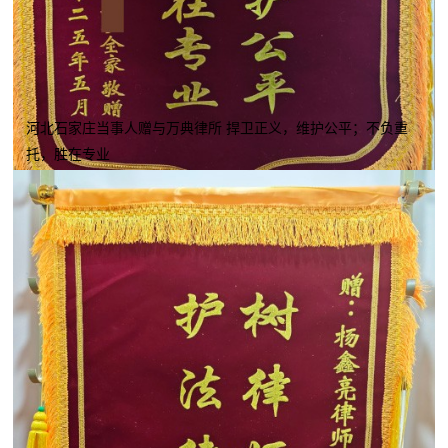
河北石家庄当事人赠与万典律所 捍卫正义，维护公平；不负重
托，胜在专业