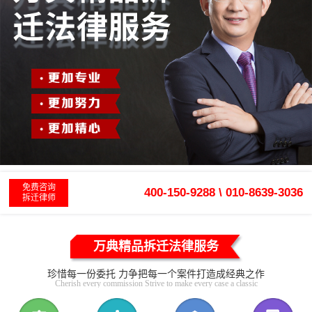
免费咨询
400-150-9288 \ 010-8639-3036
拆迁律师
万典精品拆迁法律服务
珍惜每一份委托 力争把每一个案件打造成经典之作
Cherish every commission Strive to make every case a classic