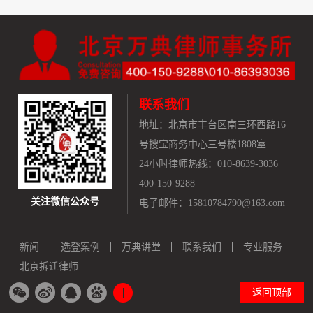
联系我们
地址：
北京市丰台区南三环西路16
号搜宝商务中心三号楼1808室
24小时律师热线：010-8639-3036
400-150-9288
关注微信公众号
电子邮件：15810784790@163.com
新闻
选登案例
万典讲堂
联系我们
专业服务
北京拆迁律师
返回顶部