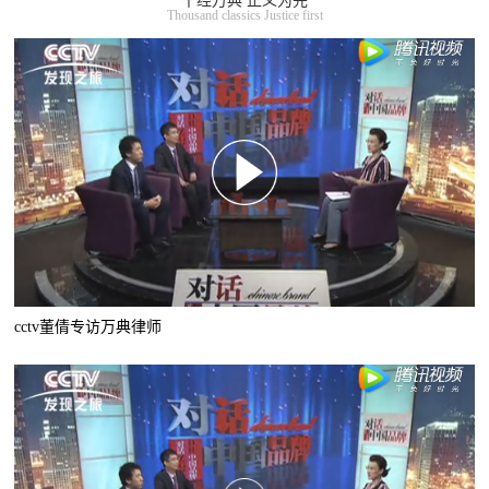
千经万典 正义为先
Thousand classics Justice first
cctv董倩专访万典律师