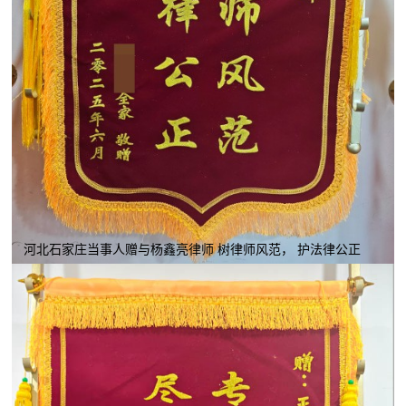
河北石家庄当事人赠与杨鑫亮律师 树律师风范， 护法律公正