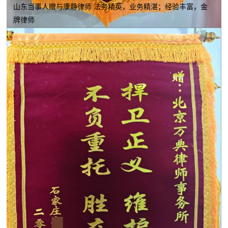
山东当事人赠与康静律师 法务精英，业务精湛；经验丰富，金
牌律师