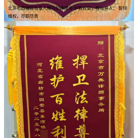
北京市西城区当事人赠与纪峥律师 护我权益，胜似亲人； 智辩
维权，尽职尽责