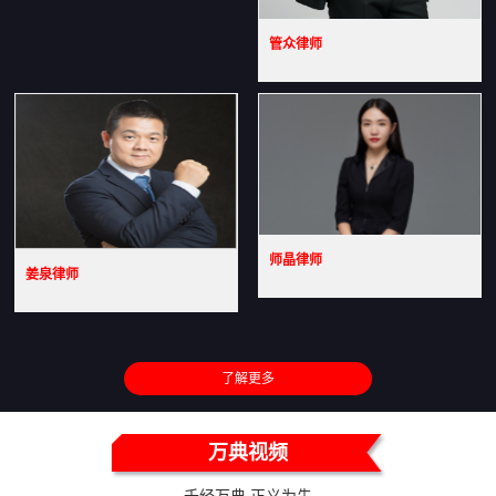
管众律师
师晶律师
姜泉律师
了解更多
万典视频