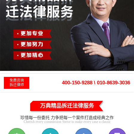
免费咨询
400-150-9288 \ 010-8639-3036
拆迁律师
万典精品拆迁法律服务
珍惜每一份委托 力争把每一个案件打造成经典之作
Cherish every commission Strive to make every case a classic