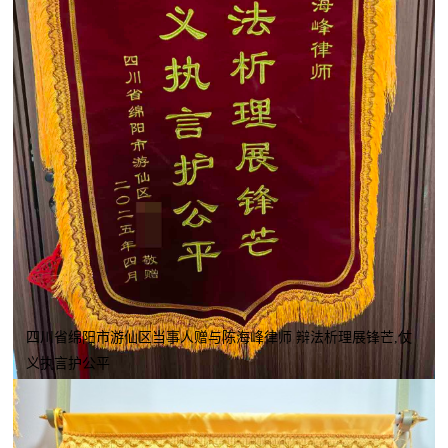
四川省绵阳市游仙区当事人赠与陈海峰律师 辩法析理展锋芒,仗
义执言护公平