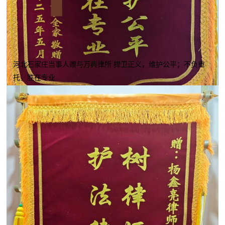
河北石家庄当事人赠与万典律所 捍卫正义，维护公平；不负重
托，胜在专业