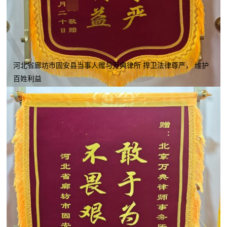
河北省廊坊市固安县当事人赠与万典律所 捍卫法律尊严， 维护
百姓利益