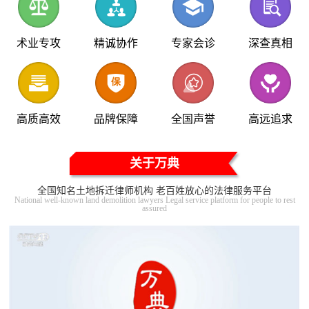
术业专攻
精诚协作
专家会诊
深查真相
高质高效
品牌保障
全国声誉
高远追求
关于万典
全国知名土地拆迁律师机构 老百姓放心的法律服务平台
National well-known land demolition lawyers Legal service platform for people to rest
assured