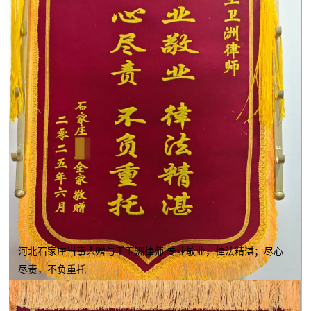
河北石家庄当事人赠与王卫洲律师 专业敬业，律法精湛；尽心
尽责，不负重托