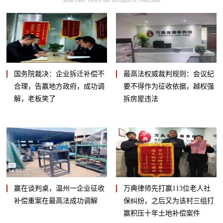
国务院裁决：企业拆迁补偿不
最高法权威裁判规则：会议纪
合理，告赢地方政府，成功调
要不得作为征收依据，越权强
解，老板笑了
拆房屋违法
赢在谈判桌，温州一企业征收
万典律师先打赢113位老人社
补偿重案在最高法成功调解
保纠纷，之后又为该村三组打
赢积压十年土地补偿案件