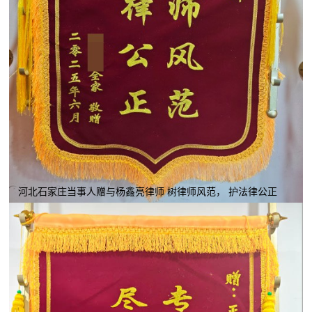
河北石家庄当事人赠与杨鑫亮律师 树律师风范， 护法律公正