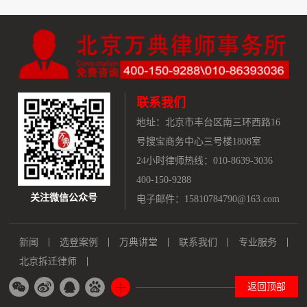
联系我们
地址：
北京市丰台区南三环西路16
号搜宝商务中心三号楼1808室
24小时律师热线：010-8639-3036
400-150-9288
关注微信公众号
电子邮件：15810784790@163.com
新闻
选登案例
万典讲堂
联系我们
专业服务
北京拆迁律师
返回顶部