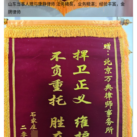
山东当事人赠与康静律师 法务精英，业务精湛；经验丰富，金
牌律师