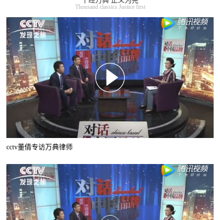
千经万典 正义为先
Thousand classics Justice first
cctv董倩专访万典律师