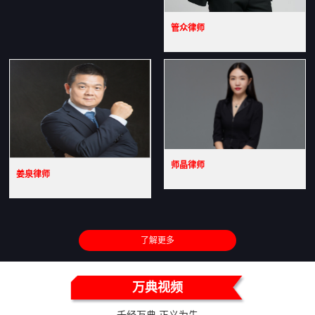
管众律师
师晶律师
姜泉律师
了解更多
万典视频