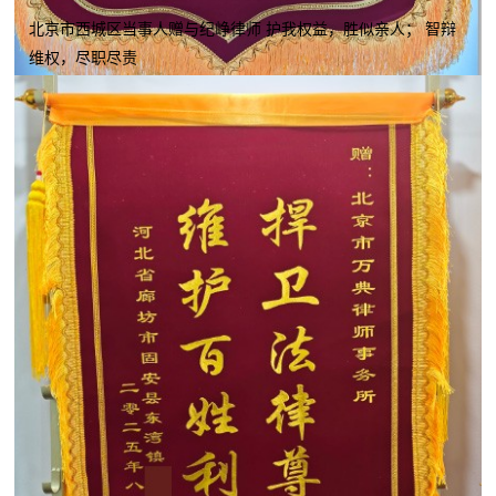
北京市西城区当事人赠与纪峥律师 护我权益，胜似亲人； 智辩
维权，尽职尽责