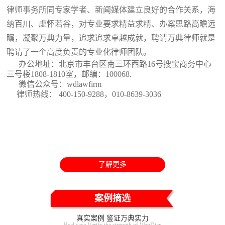
律师事务所同专家学者、新闻媒体建立良好的合作关系，海
纳百川、虚怀若谷，对专业要求精益求精、办案思路高瞻远
瞩，凝聚万典力量，追求追求卓越成就，聘请万典律师就是
聘请了一个高度负责的专业化律师团队。
办公地址：北京市丰台区南三环西路16号搜宝商务中心
三号楼1808-1810室
，邮编：100068.
微信公众号：wdlawfirm
律师热线： 400-150-9288，010-8639-3036
了解更多
案例摘选
真实案例 鉴证万典实力
Real case Verify the strength of WanDian